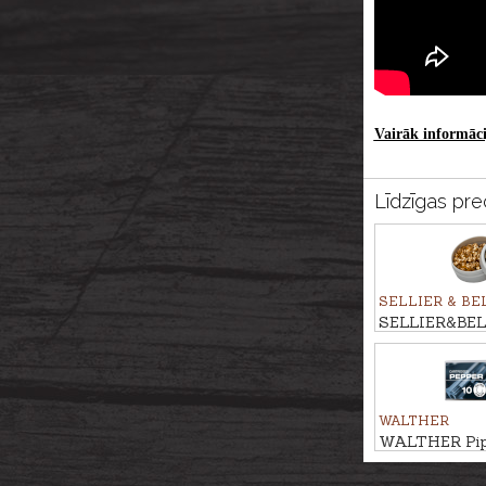
Vairāk informācij
Līdzīgas pre
SELLIER & BE
SELLIER&BEL
patrona 6mm 
WALTHER
WALTHER Pip
patronas 9m