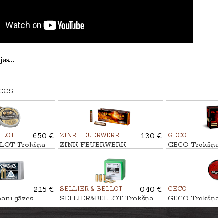
as...
ces:
LLOT
6.50 €
ZINK FEUERWERK
1.30 €
GECO
LOT Trokšņa
ZINK FEUERWERK
GECO Trokšņa
START, 100gb.
Signālraķete DESERT GOLD,
P.A.K.
15mm
2.15 €
SELLIER & BELLOT
0.40 €
GECO
aru gāzes
SELLIER&BELLOT Trokšņa
GECO Trokšņa
m R.PV
patrona 9mm P.A.K
R BLANK NIT