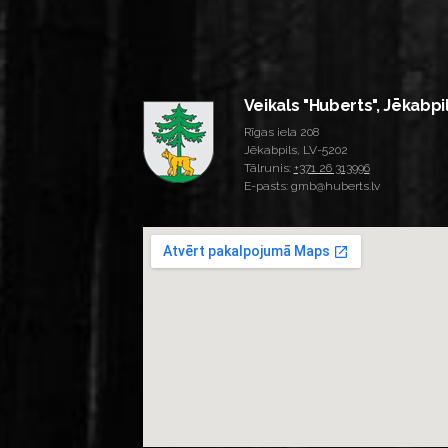
Veikals "Huberts", Jēkabpi
Rīgas iela 208
Jēkabpils, LV-5202
Tālrunis:
+371 26 313996
E-pasts: gmb@huberts.lv