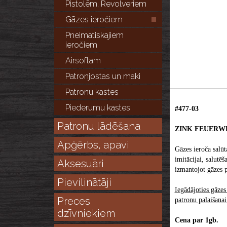
Pistolēm, Revolveriem
Gāzes ieročiem
Pneimatiskajiem
ieročiem
Airsoftam
Patronjostas un maki
Patronu kastes
Piederumu kastes
#477-03
Patronu lādēšana
ZINK FEUERWE
Apģērbs, apavi
Gāzes ieroča salūt
imitācijai, salutē
Aksesuāri
izmantojot gāzes p
Pievilinātāji
Iegādājoties gāzes
Preces
patronu palaišanai
dzīvniekiem
Cena par 1gb.