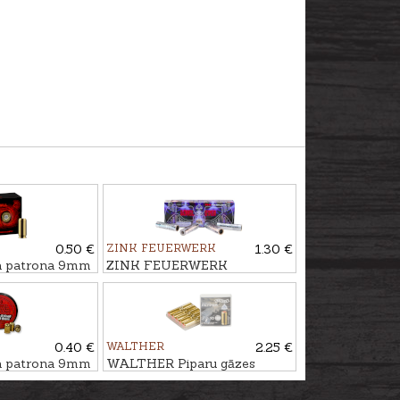
0.50 €
ZINK FEUERWERK
1.30 €
 patrona 9mm
ZINK FEUERWERK
Signālraķete ANGLE EYES,
15mm
0.40 €
WALTHER
2.25 €
 patrona 9mm
WALTHER Piparu gāzes
RO
patronas 9mm P.A.K. PV