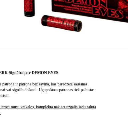
RK Signālraķete DEMON EYES
a patrona ir patrona bez šāviņa, kas paredzēta šaušanas
šanai vai signāla došanai. Uguņošanas patronas tiek palaistas
istoli.
 ieroci mūsu veikalos, komplektā nāk arī uzgalis šādu salūta
.