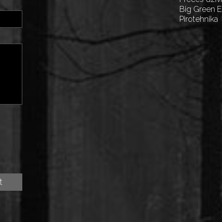
Big Green 
Pirotehnika