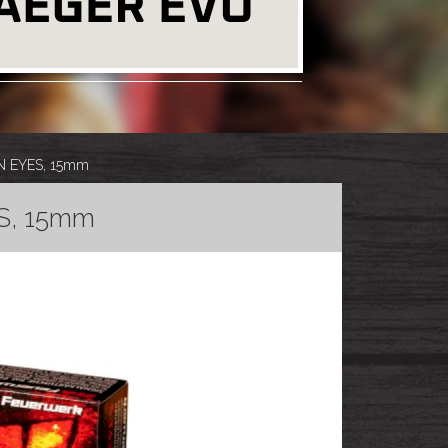
N EYES, 15mm
S, 15mm