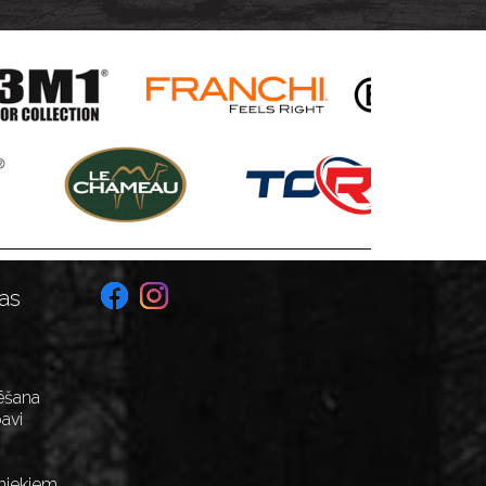
as
ēšana
avi
niekiem