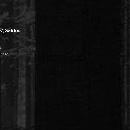
s", Saldus
8
ts.lv