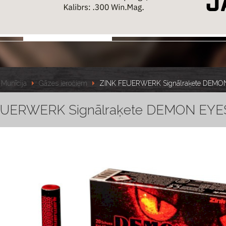
Munīcija
Gāzes ieročiem
ZINK FEUERWERK Signālraķete DEMO
EUERWERK Signālraķete DEMON EYE