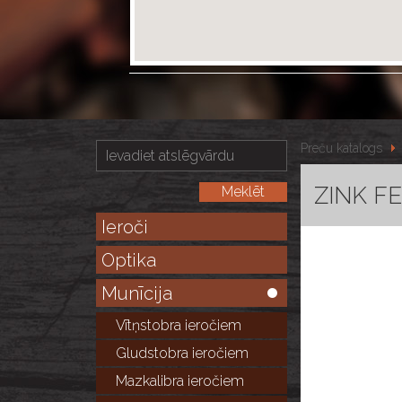
Preču katalogs
ZINK F
Ieroči
Optika
Munīcija
Vītņstobra ieročiem
Gludstobra ieročiem
Mazkalibra ieročiem