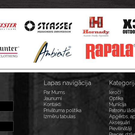
Lapas navigācija
Kategorij
Par Mums
Ieroči
Jaunumi
Optika
Kontakti
Munīcija
Privātuma politika
Patronu lād
Izmēru tabulas
Apģērbs, ap
Aksesuāri
Pievilinātāji
Preces dzīv