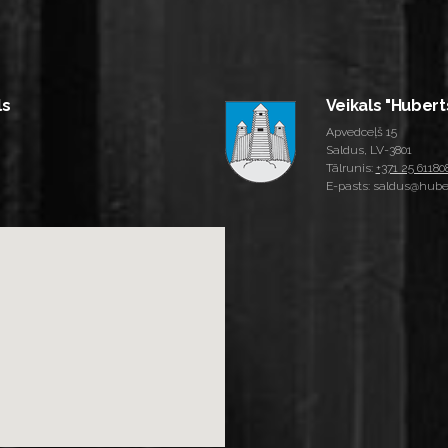
ls
Veikals "Hubert
Apvedceļš 15
Saldus, LV-3801
Tālrunis:
+371 25 61180
E-pasts: saldus@huber