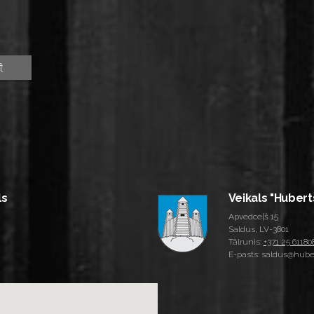
ls
Veikals "Hubert
Apvedceļš 15
Saldus, LV-3801
Tālrunis:
+371 25 61180
E-pasts: saldus@huber