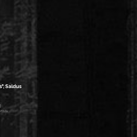
s", Saldus
8
ts.lv