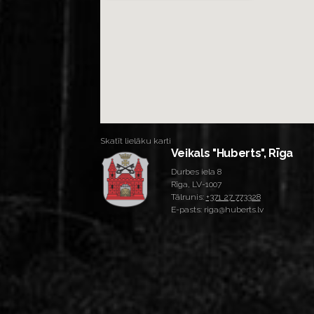
Skatīt lielāku karti
Veikals "Huberts", Rīga
Durbes iela 8
Rīga, LV-1007
Tālrunis:
+371 27 773328
E-pasts: riga@huberts.lv