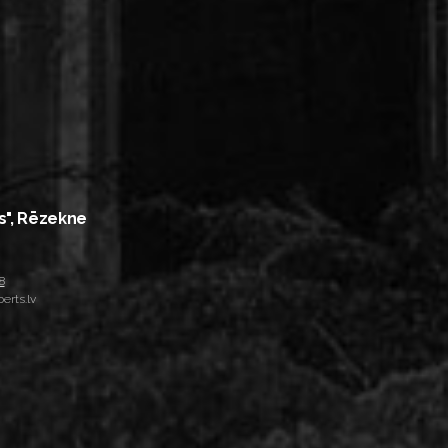
s", Rēzekne
8
erts.lv