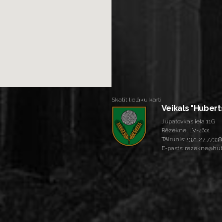
Skatīt lielāku karti
Veikals "Hubert
Jupatovkas iela 11G
Rēzekne, LV-4601
Tālrunis:
+371 27 77338
E-pasts: rezekne@hub