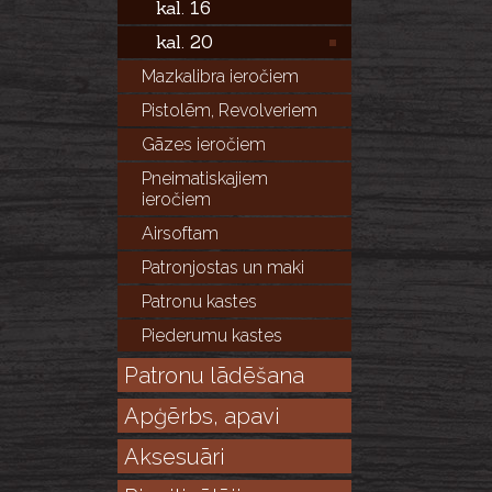
kal. 16
kal. 20
Mazkalibra ieročiem
Pistolēm, Revolveriem
Gāzes ieročiem
Pneimatiskajiem
ieročiem
Airsoftam
Patronjostas un maki
Patronu kastes
Piederumu kastes
Patronu lādēšana
Apģērbs, apavi
Aksesuāri