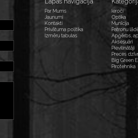
Lapas navigācija
Kategorij
Par Mums
Ieroči
Jaunumi
Optika
Kontakti
Munīcija
Privātuma politika
Patronu lād
Izmēru tabulas
Apģērbs, ap
Aksesuāri
Pievilinātāji
Preces dzīv
Big Green 
Pirotehnika