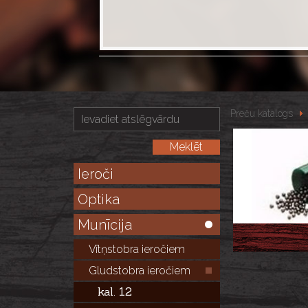
Preču katalogs
Ieroči
Optika
Munīcija
Vītņstobra ieročiem
Gludstobra ieročiem
kal. 12