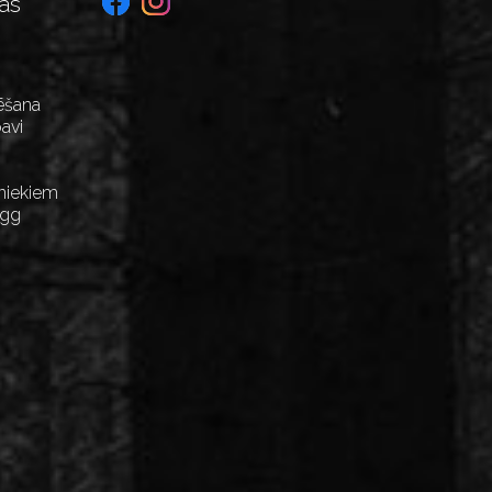
as
ēšana
avi
niekiem
Egg