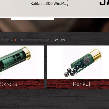
Munīcija
Gludstobra ieročiem
kal. 20
Skrotis
Renkuļi