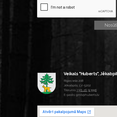
Veikals "Huberts", Jēkabpi
Rīgas iela 208
Jēkabpils, LV-5202
Tālrunis:
+371 26 313996
E-pasts: gmb@huberts.lv