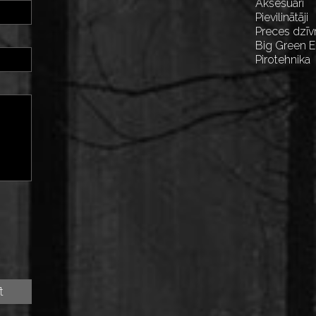
Aksesuāri
Pievilinātāji
Preces dzīv
Big Green 
Pirotehnika