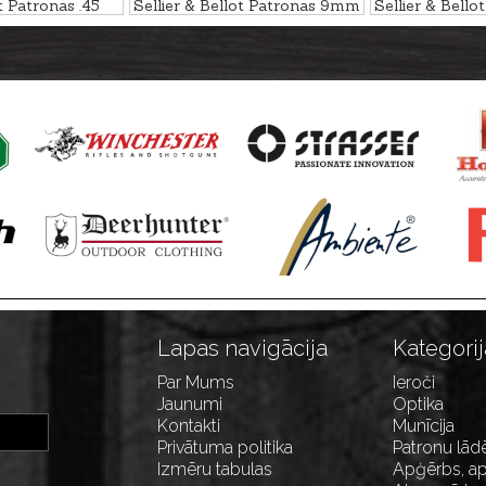
t Patronas .45
Sellier & Bellot Patronas 9mm
Sellier & Bell
,9g
Luger FMJ 7,5g
Luger SP 8,0g
Lapas navigācija
Kategorij
Par Mums
Ieroči
Jaunumi
Optika
Kontakti
Munīcija
Privātuma politika
Patronu lād
Izmēru tabulas
Apģērbs, ap