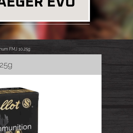
agnum FMJ 10,25g
,25g