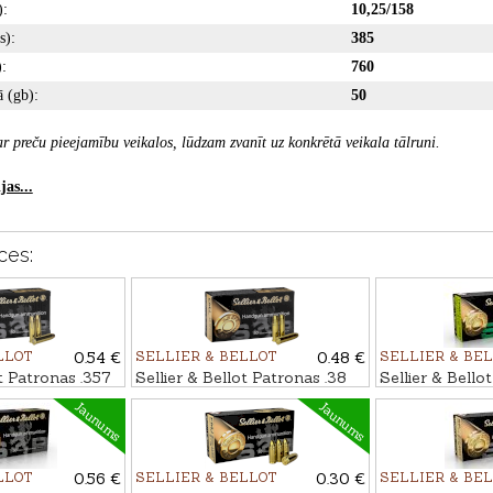
):
10,25/158
s):
385
:
760
 (gb):
50
r preču pieejamību veikalos, lūdzam zvanīt uz konkrētā veikala tālruni.
as...
ces:
LLOT
0.54 €
SELLIER & BELLOT
0.48 €
SELLIER & BE
ot Patronas .357
Sellier & Bellot Patronas .38
Sellier & Bell
10,25g
Special FMJ 10,25g
LUGER NONTO
Jaunums
Jaunums
LLOT
0.56 €
SELLIER & BELLOT
0.30 €
SELLIER & BE