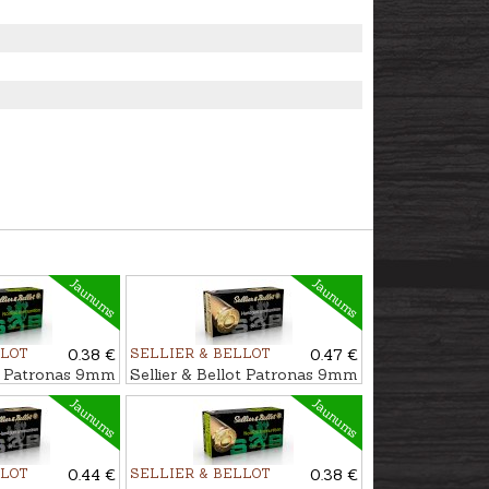
Jaunums
Jaunums
LLOT
0.38 €
SELLIER & BELLOT
0.47 €
ot Patronas 9mm
Sellier & Bellot Patronas 9mm
X TFMJ 8,0g
Luger JHP 8,0g
Jaunums
Jaunums
LLOT
0.44 €
SELLIER & BELLOT
0.38 €