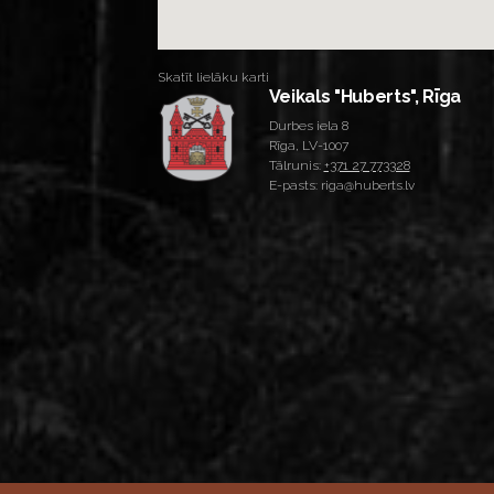
Skatīt lielāku karti
Veikals "Huberts", Rīga
Durbes iela 8
Rīga, LV-1007
Tālrunis:
+371 27 773328
E-pasts: riga@huberts.lv