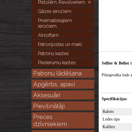
Pistolēm, Revolveriem
Gāzes ieročiem
Pneimatiskajiem
ieročiem
Airsoftam
Patronjostas un maki
Patronu kastes
Piederumu kastes
Sellier & Bellot
m
Patronu lādēšana
Pilnapvalka lode a
Apģērbs, apavi
Aksesuāri
Specifikācijas:
Pievilinātāji
Ražots:
Preces
Lodes tips:
dzīvniekiem
Kalibrs: