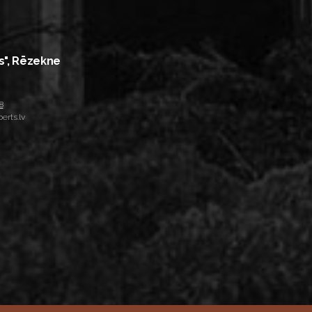
s", Rēzekne
8
erts.lv