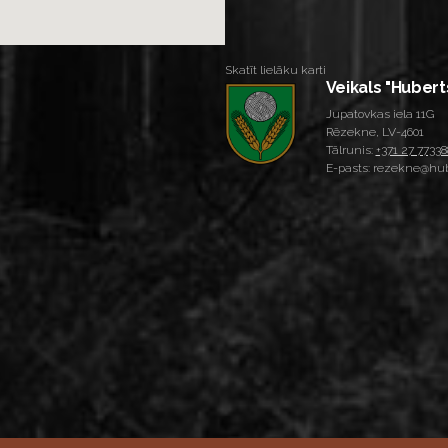
Skatīt lielāku karti
Veikals "Hubert
Jupatovkas iela 11G
Rēzekne, LV-4601
Tālrunis:
+371 27 77338
E-pasts: rezekne@hub