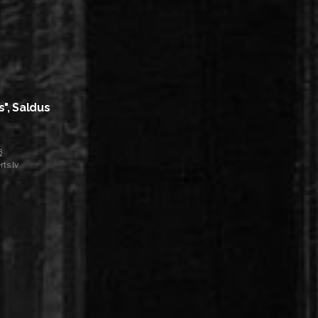
s", Saldus
8
ts.lv