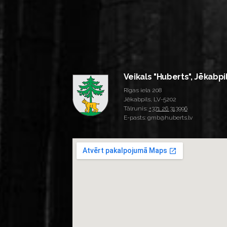
Veikals "Huberts", Jēkabpi
Rīgas iela 208
Jēkabpils, LV-5202
Tālrunis:
+371 26 313996
E-pasts: gmb@huberts.lv