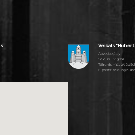
ls
Veikals "Hubert
Apvedceļš 15
Saldus, LV-3801
Tālrunis:
+371 25 61180
E-pasts: saldus@huber