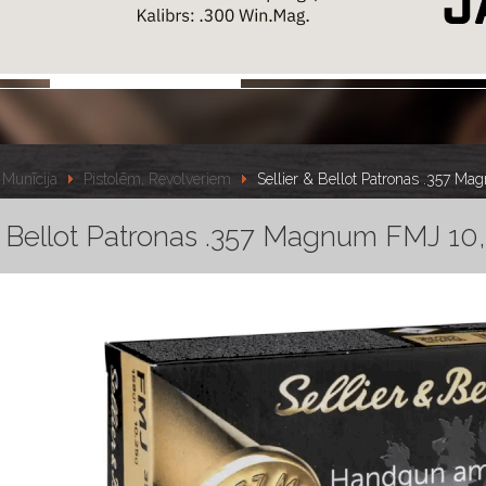
Munīcija
Pistolēm, Revolveriem
Sellier & Bellot Patronas .357 M
& Bellot Patronas .357 Magnum FMJ 10