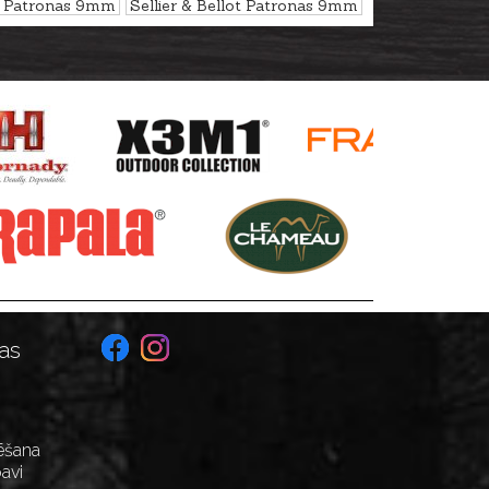
ot Patronas 9mm
Sellier & Bellot Patronas 9mm
LUGER NONTOX TFMJ 7,5g
as
ēšana
avi