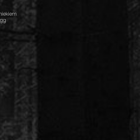
niekiem
Egg