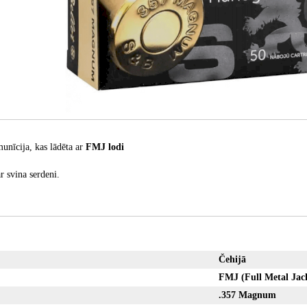
unīcija, kas lādēta ar
FMJ lodi
r svina serdeni.
Čehijā
FMJ (Full Metal Jac
.357 Magnum