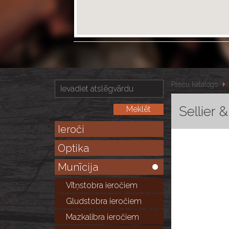
Preču katalogs
Sellier 
Ieroči
Optika
Munīcija
Vītņstobra ieročiem
Gludstobra ieročiem
Mazkalibra ieročiem