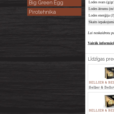
Big Green Egg
Lodes svars (g/gr
Lodes ātrums (m/
Pirotehnika
Lodes enerģija (J)
Skaits iepakojumā
Lai noskaidrotu pa
Vairāk informācij
Līdzīgas pre
SELLIER & BE
Sellier & Bell
Magnum FMJ 
SELLIER & BE