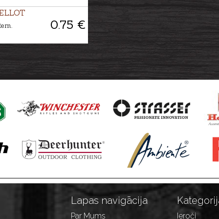
BELLOT
0.75 €
Rem.
Lapas navigācija
Kategorij
Par Mums
Ieroči