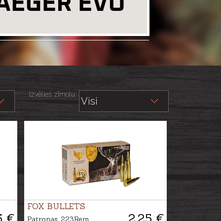
Izvēlies zīmolu:
FOX BULLETS
5 €
2.25 €
Patronas .223Rem.