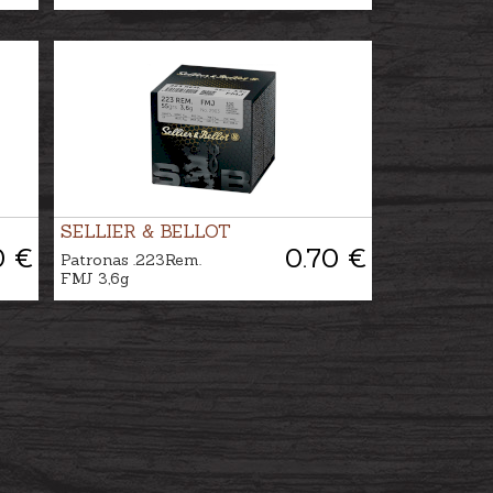
SELLIER & BELLOT
0 €
0.70 €
Patronas .223Rem.
FMJ 3,6g