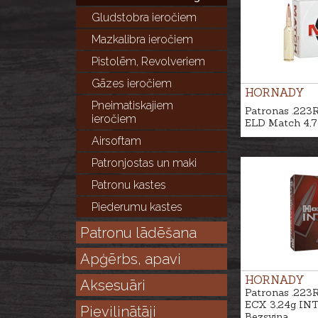
Gludstobra ieročiem
Mazkalibra ieročiem
Pistolēm, Revolveriem
Gāzes ieročiem
HORNADY
Pneimatiskajiem
Patronas .223
ieročiem
ELD Match 4,7
Airsoftam
Patronjostas un maki
Patronu kastes
Piederumu kastes
Patronu lādēšana
Apģērbs, apavi
HORNADY
Aksesuāri
Patronas .223
ECX 3,24g INT
Pievilinātāji
Bezsvina