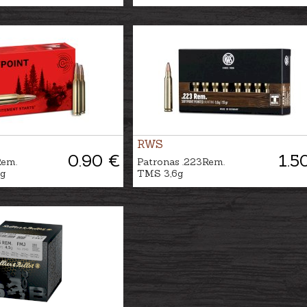
RWS
0.90 €
1.5
Rem.
Patronas .223Rem.
3g
TMS 3,6g