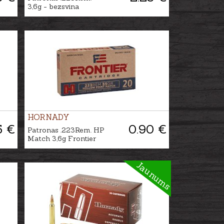
3,6g - bezsvina
HORNADY
5 €
0.90 €
Patronas .223Rem. HP
Match 3,6g Frontier
Jaunums