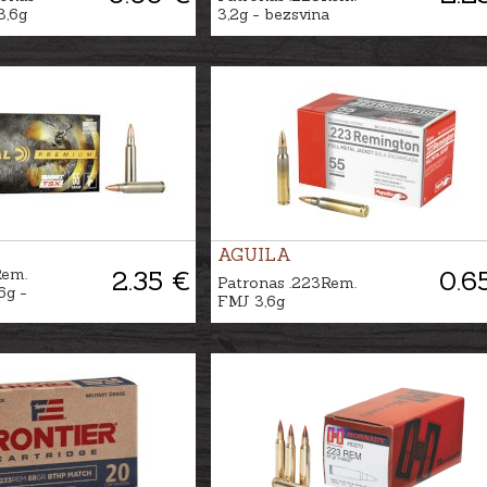
3,6g
3,2g - bezsvina
AGUILA
Rem.
2.35 €
0.6
Patronas .223Rem.
6g -
FMJ 3,6g