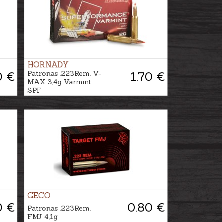
HORNADY
0 €
Patronas .223Rem. V-
1.70 €
MAX 3,4g Varmint
SPF
GECO
0 €
0.80 €
Patronas .223Rem.
FMJ 4,1g