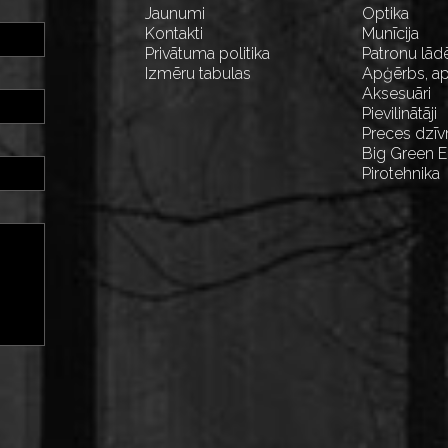
Jaunumi
Optika
Kontakti
Munīcija
Privātuma politika
Patronu lād
Izmēru tabulas
Apģērbs, ap
Aksesuāri
Pievilinātāji
Preces dzīv
Big Green 
Pirotehnika