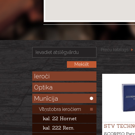
Preču katalogs
Ieroči
Optika
Munīcija
Vītņstobra ieročiem
kal. 22 Hornet
STV TECHN
kal. 222 Rem.
SCORPIO Patr