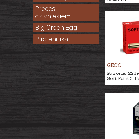
Preces
dzīvniekiem
Big Green Egg
Pirotehnika
GECO
Patronas .223
Soft Point 3,4