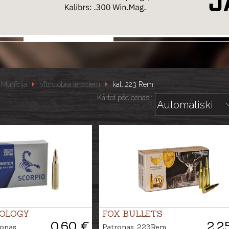
Munīcija
Vītņstobra ieročiem
kal. 223 Rem.
Kārtot pēc cenas::
OLOGY
FOX BULLETS
0.60 €
2.2
onas
Patronas .223Rem.