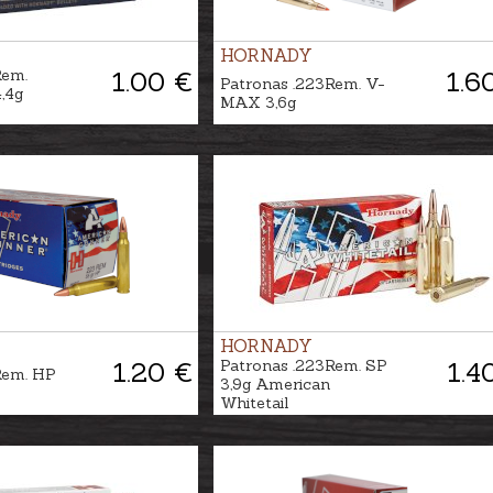
HORNADY
Rem.
1.00 €
1.6
Patronas .223Rem. V-
,4g
MAX 3,6g
HORNADY
1.20 €
Patronas .223Rem. SP
1.4
Rem. HP
3,9g American
Whitetail