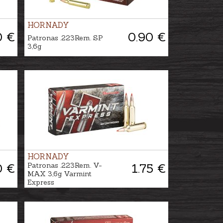
HORNADY
0 €
0.90 €
Patronas .223Rem. SP
3,6g
HORNADY
0 €
Patronas .223Rem. V-
1.75 €
MAX 3,6g Varmint
Express