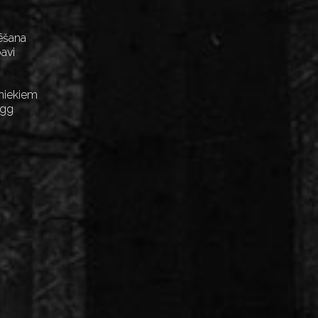
ēšana
avi
niekiem
Egg