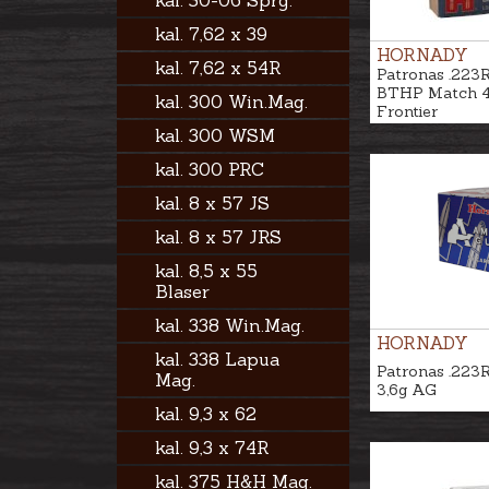
kal. 30-06 Sprg.
kal. 7,62 x 39
HORNADY
kal. 7,62 x 54R
Patronas .223
BTHP Match 4
kal. 300 Win.Mag.
Frontier
kal. 300 WSM
kal. 300 PRC
kal. 8 x 57 JS
kal. 8 x 57 JRS
kal. 8,5 x 55
Blaser
kal. 338 Win.Mag.
HORNADY
kal. 338 Lapua
Patronas .223
Mag.
3,6g AG
kal. 9,3 x 62
kal. 9,3 x 74R
kal. 375 H&H Mag.