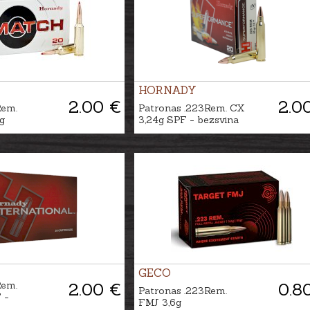
HORNADY
2.00 €
2.0
Rem.
Patronas .223Rem. CX
g
3,24g SPF - bezsvina
GECO
Rem.
2.00 €
0.8
Patronas .223Rem.
 -
FMJ 3,6g