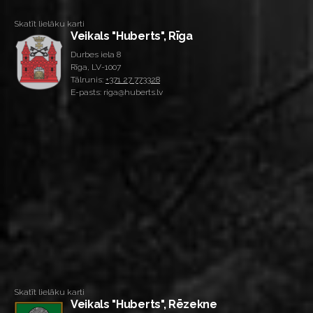
Skatīt lielāku karti
Veikals "Huberts", Rīga
Durbes iela 8
Rīga, LV-1007
Tālrunis:
+371 27 773328
E-pasts: riga@huberts.lv
Skatīt lielāku karti
Veikals "Huberts", Rēzekne