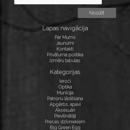
Lapas navigācija
Par Mums
Jaunumi
Kontakti
Privātuma politika
Izmēru tabulas
Kategorijas
Ieroči
Optika
Munīcija
Patronu lādēšana
Apģērbs, apavi
Aksesuāri
Pievilinātāji
Preces dzīvniekiem
Big Green Egg