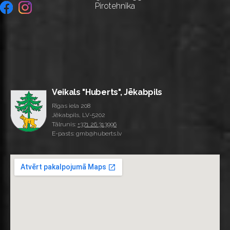
Pirotehnika
Veikals "Huberts", Jēkabpils
Rīgas iela 208
Jēkabpils, LV-5202
Tālrunis:
+371 26 313996
E-pasts: gmb@huberts.lv