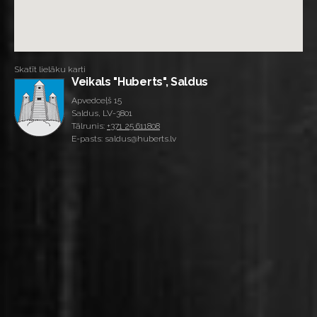
Skatīt lielāku karti
Veikals "Huberts", Saldus
Apvedceļš 15
Saldus, LV-3801
Tālrunis:
+371 25 611808
E-pasts: saldus@huberts.lv