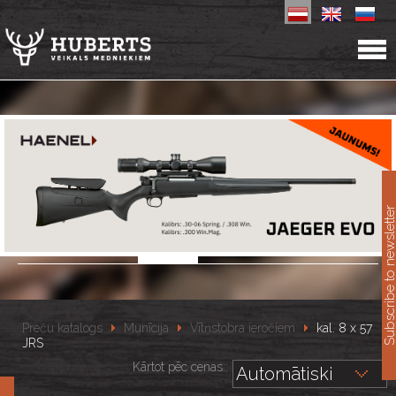
11
Subscribe to newslet
Preču katalogs
Munīcija
Vītņstobra ieročiem
kal. 8 x 57
JRS
Kārtot pēc cenas::