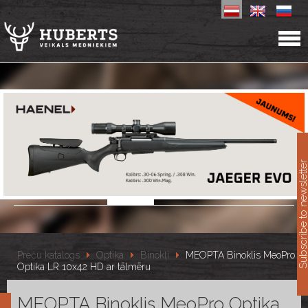
11
Subscribe to newslet
Preču katalogs
Optika
Binokļi
MEOPTA Binoklis MeoPro
Optika LR 10x42 HD ar tālmēru
MEOPTA Binoklis MeoPro Optika