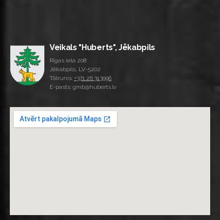
Veikals "Huberts", Jēkabpils
Rīgas iela 208
Jēkabpils, LV-5202
Tālrunis:
+371 26 313996
E-pasts: gmb@huberts.lv