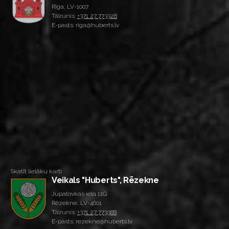
Rīga, LV-1007
Tālrunis:
+371 27 773328
E-pasts: riga@huberts.lv
Skatīt lielāku karti
Veikals "Huberts", Rēzekne
Jupatovkas iela 11G
Rēzekne, LV-4601
Tālrunis:
+371 27 773388
E-pasts: rezekne@huberts.lv