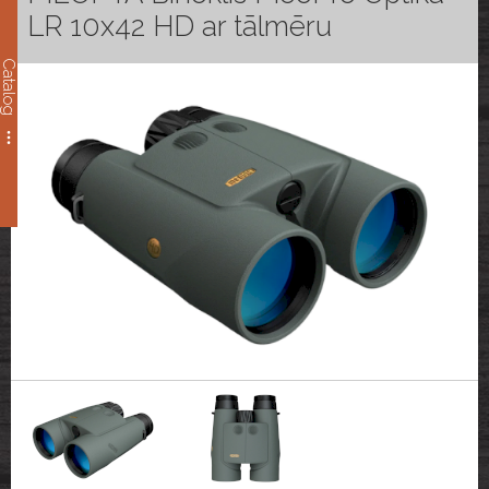
LR 10x42 HD ar tālmēru
Catalog