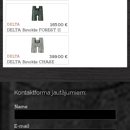
10x50
DELTA
165.00 €
DELTA Binoklis FOREST II
10x50
DELTA
399.00 €
DELTA Binoklis CHASE
12x50 ED
Kontaktforma jautājumiem:
Name
E-mail