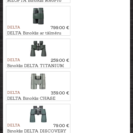
MEOPTA Binoklis MeoPro
Optika HD 8x42
DELTA
799.00 €
DELTA Binoklis ar tālmēru
TITANIUM 9x45 HD RF
DELTA
259.00 €
Binoklis DELTA TITANIUM
7x50
DELTA
359.00 €
DELTA Binoklis CHASE
10x42 ED
DELTA
79.00 €
Binoklis DELTA DISCOVERY