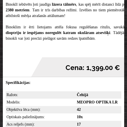
Binoklī iebūvēts ļoti jaudīgs
lāzera tālmērs
, kas spēj mērīt distanci līdz pa
2380 metriem
. Tam ir trīs darbības režīmi. Izvēlies no tiem piemērotāk
atbilstoši mērķa atrašanās attālumam!
Binoklim ir ērti lietojams attēla fokusa regulēšanas ritulis, savukārt
dioptriju ir iespējams noregulēt katram okulāram atsevišķi
. Tādējād
binokli var ļoti precīzi pielāgot savām redzes īpatnībām.
Cena: 1,399.00 €
Specifikācijas:
Ražots:
Čehijā
Modelis:
MEOPRO OPTIKA LR
Objektīva lēca (mm):
42
Optiskais palielinājums:
10x
Acs reljefs (mm):
17