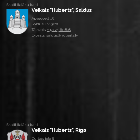
Skatīt lielāku karti
Veikals "Huberts", Saldus
Apvedceļš 15
Saldus, LV-3801
Tālrunis:
+371 25 611808
E-pasts: saldus@huberts.lv
Skatīt lielāku karti
Veikals "Huberts", Rīga
Durbes iela 8