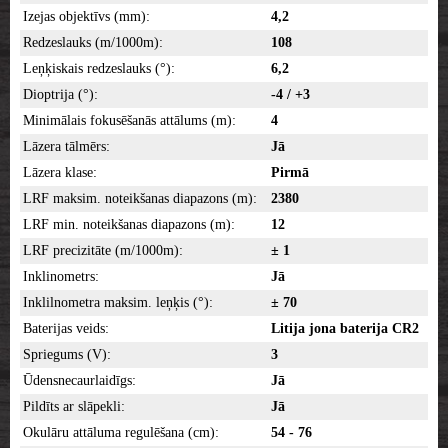
Izejas objektīvs (mm):
4,2
Redzeslauks (m/1000m):
108
Leņķiskais redzeslauks (°):
6,2
Dioptrija (°):
-4 / +3
Minimālais fokusēšanās attālums (m):
4
Lāzera tālmērs:
Jā
Lāzera klase:
Pirmā
LRF maksim. noteikšanas diapazons (m):
2380
LRF min. noteikšanas diapazons (m):
12
LRF precizitāte (m/1000m):
± 1
Inklinometrs:
Jā
Inklilnometra maksim. leņķis (°):
± 70
Baterijas veids:
Litija jona baterija CR2
Spriegums (V):
3
Ūdensnecaurlaidīgs:
Jā
Pildīts ar slāpekli:
Jā
Okulāru attāluma regulēšana (cm):
54 - 76