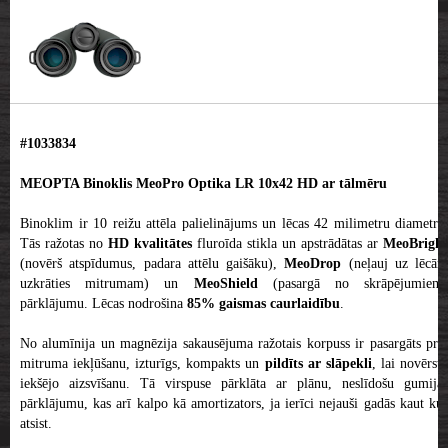
#1033834
MEOPTA Binoklis MeoPro Optika LR 10x42 HD ar tālmēru
Binoklim ir 10 reižu attēla palielinājums un lēcas 42 milimetru diametrā.
Tās ražotas no
HD kvalitātes
fluroīda stikla un apstrādātas ar
MeoBright
(novērš atspīdumus, padara attēlu gaišāku),
MeoDrop
(neļauj uz lēcām
uzkrāties mitrumam) un
MeoShield
(pasargā no skrāpējumiem)
pārklājumu. Lēcas nodrošina
85% gaismas caurlaidību
.
No alumīnija un magnēzija sakausējuma ražotais korpuss ir pasargāts pret
mitruma iekļūšanu, izturīgs, kompakts un
pildīts ar slāpekli
, lai novērst
iekšējo aizsvīšanu. Tā virspuse pārklāta ar plānu, neslīdošu gumijas
pārklājumu, kas arī kalpo kā amortizators, ja ierīci nejauši gadās kaut kur
atsist.