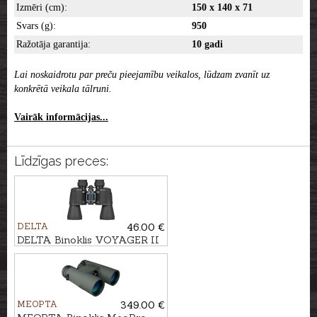
Izmēri (cm):
150 x 140 x 71
Svars (g):
950
Ražotāja garantija:
10 gadi
Lai noskaidrotu par preču pieejamību veikalos, lūdzam zvanīt uz
konkrētā veikala tālruni.
Vairāk informācijas...
Līdzīgas preces:
DELTA
46.00 €
DELTA Binoklis VOYAGER II
10x50 WA
MEOPTA
349.00 €