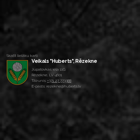
Skatīt lielāku karti
Veikals "Huberts", Rēzekne
Jupatovkas iela 11G
Rēzekne, LV-4601
Tālrunis:
+371 27 773388
E-pasts: rezekne@huberts.lv