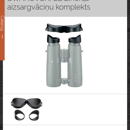
aizsargvāciņu komplekts
Catalog