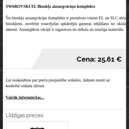
SWAROVSKI EL Binokļa aizsargvāciņu komplekts
Šis binokļa aizsargvāciņu komplekts ir piemērots visiem EL un SLC sērijas
binokļiem, novēršot traucējošas apkārtējās gaismas iekļūšanu no okulāra
sāniem. Aizsarglēcas vāciņš ir izgatavots no mīksta un izturīga materiāla.
Cena: 25.61 €
Lai noskaidrotu par preču pieejamību veikalos, lūdzam zvanīt uz
konkrētā veikala tālruni.
Vairāk informācijas...
Līdzīgas preces: