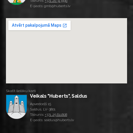
Tālrunis:
+371 26 313996
E-pasts: gmb@huberts.lv
Skatīt lielāku karti
Veikals "Huberts", Saldus
Apvedceļš 15
Saldus, LV-3801
Tālrunis:
+371 25 611808
E-pasts: saldus@huberts.lv