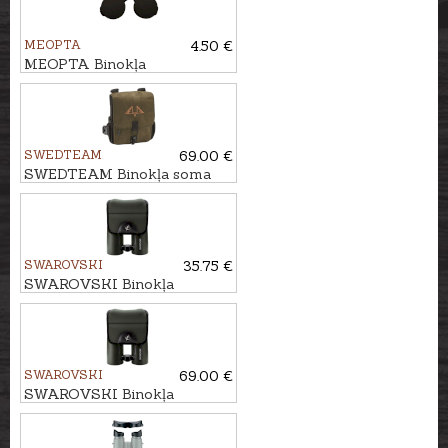
MEOPTA
4.50 €
MEOPTA Binokļa
aizsargvāciņš BD42
SWEDTEAM
69.00 €
SWEDTEAM Binokļa soma
RIDGE BINO
SWAROVSKI
35.75 €
SWAROVSKI Binokļa
aizsargapvalks EL
SWAROVSKI
69.00 €
SWAROVSKI Binokļa
aizsargapvalks BGP PRO