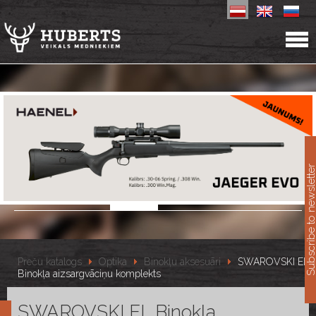
11
Subscribe to newslet
Preču katalogs
Optika
Binokļu aksesuāri
SWAROVSKI EL
Binokļa aizsargvāciņu komplekts
SWAROVSKI EL Binokļa