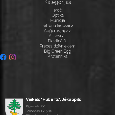
Kategorijas
Ieroči
Optika
Munīcija
Patronu lādēšana
Apģērbs, apavi
Aksesuāri
Pievilinātāji
Preces dzīvniekiem
Big Green Egg
Pirotehnika
Veikals "Huberts", Jēkabpils
Rīgas iela 208
Jēkabpils, LV-5202