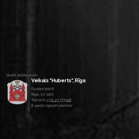
Skatīt lielāku karti
Veikals "Huberts", Rīga
Durbes iela 8
Rīga, LV-1007
Tālrunis:
+371 27 773328
E-pasts: riga@huberts.lv