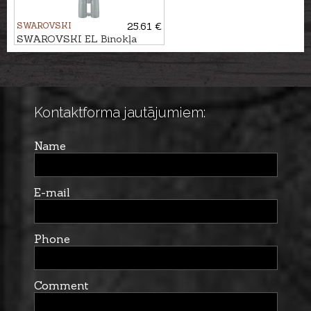
SWAROVSKI
25.61 €
SWAROVSKI EL Binokļa
aizsargvāciņu komplekts
Kontaktforma jautājumiem:
Name
E-mail
Phone
Comment