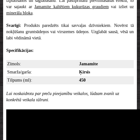
izplatīšanos un saglabāšanu. Lai pastiprinātu pievilināšanas efektu, to
var sajaukt ar
Jamamite kaltētiem kukurūzas graudiem
vai izliet uz
minerāla bloka
.
Svarīgi:
Produkts paredzēts tikai savvaļas dzīvniekiem. Novērst tā
nokļūšanu gruntsūdeņos vai virszemes ūdeņos. Uzglabāt sausā, vēsā un
labi vēdināmā vietā.
Specifikācijas:
Zīmols:
Jamamite
Smarža/garša:
Ķirsis
Tilpums (ml):
450
Lai noskaidrotu par preču pieejamību veikalos, lūdzam zvanīt uz
konkrētā veikala tālruni.