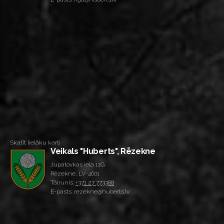
Skatīt lielāku karti
Veikals "Huberts", Rēzekne
Jupatovkas iela 11G
Rēzekne, LV-4601
Tālrunis:
+371 27 773388
E-pasts: rezekne@huberts.lv