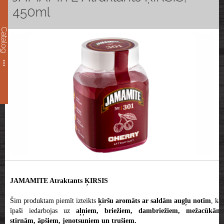
450ml
Catalog
JAMAMITE Atraktants ĶIRSIS
Šim produktam piemīt izteikts
ķiršu aromāts ar saldām augļu notīm
, kas
īpaši iedarbojas uz
aļņiem, briežiem, dambriežiem,
mežacūkām,
stirnām, āpšiem, jenotsuņiem un trušiem.