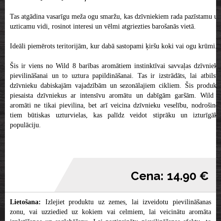
Tas atgādina vasarīgu meža ogu smaržu, kas dzīvniekiem rada pazīstamu un
uzticamu vidi, rosinot interesi un vēlmi atgriezties barošanās vietā.
Ideāli piemērots teritorijām, kur dabā sastopami ķiršu koki vai ogu krūmi.
Šis ir viens no Wild 8 barības aromātiem instinktīvai savvaļas dzīvnieku
pievilināšanai un to uztura papildināšanai. Tas ir izstrādāts, lai atbilstu
dzīvnieku dabiskajām vajadzībām un sezonālajiem cikliem. Šis produkts
piesaista dzīvniekus ar intensīvu aromātu un dabīgām garšām. Wild 8
aromāti ne tikai pievilina, bet arī veicina dzīvnieku veselību, nodrošinot
tiem būtiskas uzturvielas, kas palīdz veidot stiprāku un izturīgāku
populāciju.
Cena: 14.90 €
Lietošana:
Izlejiet produktu uz zemes, lai izveidotu pievilināšanas
zonu, vai uzziedied uz kokiem vai celmiem, lai veicinātu aromāta