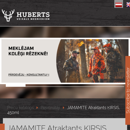
11
Subscribe to newslet
Preču katalogs
Pievilinātāji
JAMAMITE Atraktants ĶIRSIS,
450ml
JAMAMITE Atraktants ĶIRSIS,