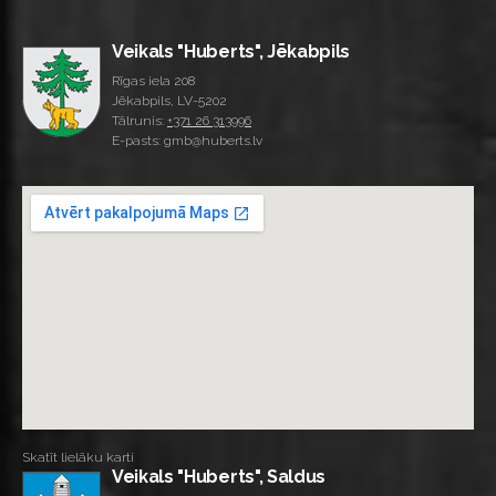
Veikals "Huberts", Jēkabpils
Rīgas iela 208
Jēkabpils, LV-5202
Tālrunis:
+371 26 313996
E-pasts: gmb@huberts.lv
Skatīt lielāku karti
Veikals "Huberts", Saldus