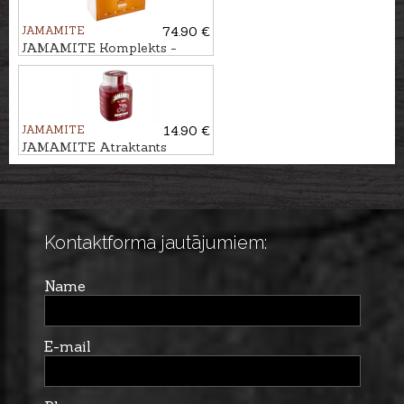
JAMAMITE
74.90 €
JAMAMITE Komplekts -
atraktants KUKURŪZA, 6gb
JAMAMITE
14.90 €
JAMAMITE Atraktants
ĶIRSIS, 450ml
Kontaktforma jautājumiem:
Name
E-mail