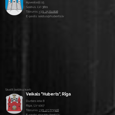
Apvedceļš 15
Saldus, LV-3801
Tālrunis:
+371 25 611808
E-pasts: saldus@huberts.lv
Skatīt lielāku karti
Veikals "Huberts", Rīga
Durbes iela 8
Rīga, LV-1007
Tālrunis:
+371 27 773328
E-pasts: riga@huberts.lv