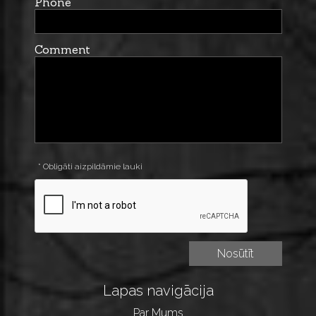
Phone
Comment
* Obligāti aizpildāmie lauki
Lapas navigācija
Par Mums