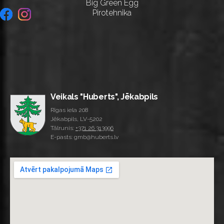
Big Green Egg
Pirotehnika
Veikals "Huberts", Jēkabpils
Rīgas iela 208
Jēkabpils, LV-5202
Tālrunis:
+371 26 313996
E-pasts: gmb@huberts.lv