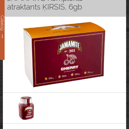
atraktants ĶIRSIS, 6gb
Catalog