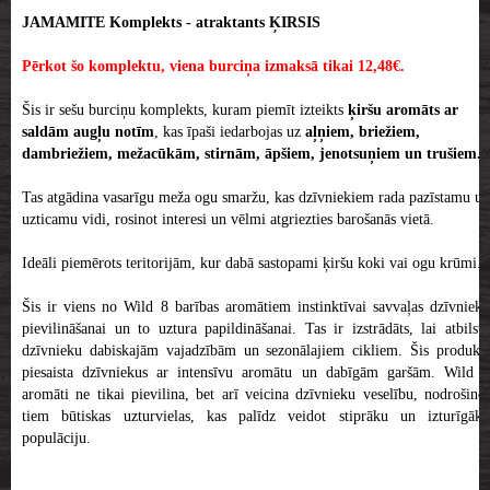
JAMAMITE Komplekts - atraktants ĶIRSIS
Pērkot šo komplektu, viena burciņa izmaksā tikai 12,48€.
Šis ir sešu burciņu komplekts, kuram piemīt izteikts
ķiršu aromāts ar
saldām augļu notīm
, kas īpaši iedarbojas uz
aļņiem, briežiem,
dambriežiem,
mežacūkām, stirnām, āpšiem, jenotsuņiem un trušiem.
Tas atgādina vasarīgu meža ogu smaržu, kas dzīvniekiem rada pazīstamu un
uzticamu vidi, rosinot interesi un vēlmi atgriezties barošanās vietā.
Ideāli piemērots teritorijām, kur dabā sastopami ķiršu koki vai ogu krūmi.
Šis ir viens no Wild 8 barības aromātiem instinktīvai savvaļas dzīvnieku
pievilināšanai un to uztura papildināšanai. Tas ir izstrādāts, lai atbilstu
dzīvnieku dabiskajām vajadzībām un sezonālajiem cikliem. Šis produkts
piesaista dzīvniekus ar intensīvu aromātu un dabīgām garšām. Wild 8
aromāti ne tikai pievilina, bet arī veicina dzīvnieku veselību, nodrošinot
tiem būtiskas uzturvielas, kas palīdz veidot stiprāku un izturīgāku
populāciju.