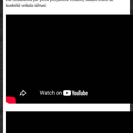
konkrētā veikala tālruni.