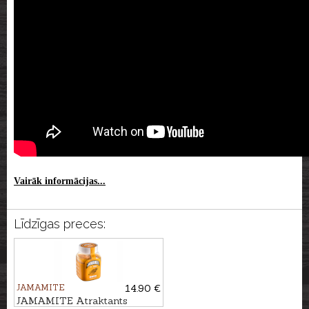
Vairāk informācijas...
Līdzīgas preces:
JAMAMITE
14.90 €
JAMAMITE Atraktants