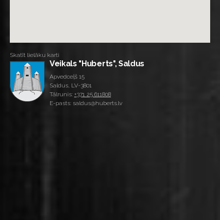
Skatīt lielāku karti
Veikals "Huberts", Saldus
Apvedceļš 15
Saldus, LV-3801
Tālrunis:
+371 25 611808
E-pasts: saldus@huberts.lv