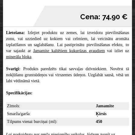
Cena: 74.90 €
Lietošana:
Izlejiet produktu uz zemes, lai izveidotu pievilināšanas
zonu, vai uzziedied uz kokiem vai celmiem, lai veicinātu aromāta
izplatīšanos un saglabāšanu. Lai pastiprinātu pievilināšanas efektu, to
var sajaukt ar
Jamamite kaltētiem kukurūzas graudiem
vai izliet uz
minerāla bloka
.
Svarīgi:
Produkts paredzēts tikai savvaļas dzīvniekiem. Novērst tā
nokļūšanu gruntsūdeņos vai virszemes ūdeņos. Uzglabāt sausā, vēsā un
labi vēdināmā vietā.
Specifikācijas:
Zīmols:
Jamamite
Smarža/garša:
Ķirsis
Tilpums vienai burciņai (ml):
450
Lai noskaidrotu par preču pieejamību veikalos, lūdzam zvanīt uz