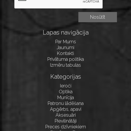
Lapas navigācija
Par Mums
Jaunumi
Kontakti
Privātuma politika
Izmēru tabulas
Kategorijas
Ieroči
Optika
Munīcija
Patronu lādēšana
Apģērbs, apavi
Aksesuāri
Pievilinātāji
Preces dzīvniekiem