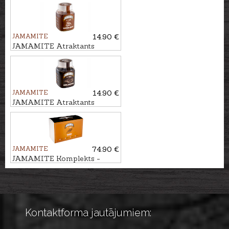
JAMAMITE
14.90 €
JAMAMITE Atraktants
LAZDU RIEKSTI, 450ml
JAMAMITE
14.90 €
JAMAMITE Atraktants
MELASE, 450ml
JAMAMITE
74.90 €
JAMAMITE Komplekts -
atraktants KUKURŪZA, 6gb
Kontaktforma jautājumiem: