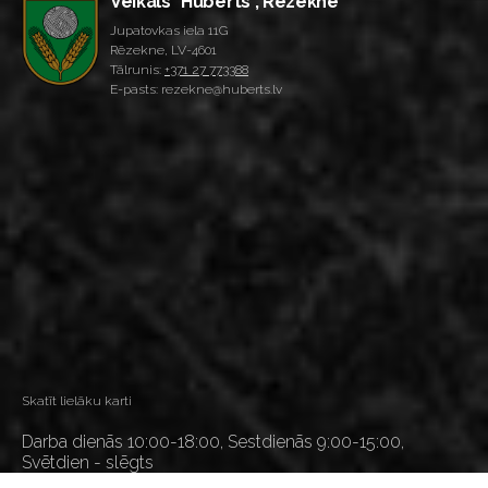
Veikals "Huberts", Rēzekne
Jupatovkas iela 11G
Rēzekne, LV-4601
Tālrunis:
+371 27 773388
E-pasts: rezekne@huberts.lv
Skatīt lielāku karti
Darba dienās 10:00-18:00, Sestdienās 9:00-15:00,
Svētdien - slēgts