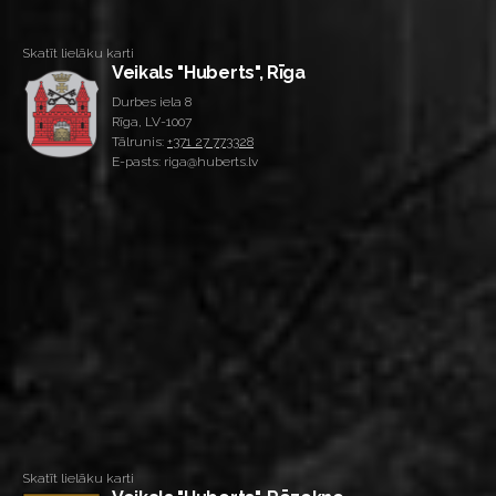
Skatīt lielāku karti
Veikals "Huberts", Rīga
Durbes iela 8
Rīga, LV-1007
Tālrunis:
+371 27 773328
E-pasts: riga@huberts.lv
Skatīt lielāku karti