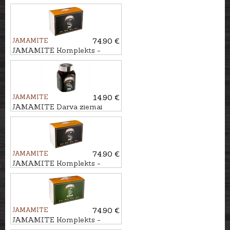
KUKURŪZA, 450ml
JAMAMITE
74.90 €
JAMAMITE Komplekts -
darva visām sezonām TAR,
6gb.
JAMAMITE
14.90 €
JAMAMITE Darva ziemai
TAR, 450ml
JAMAMITE
74.90 €
JAMAMITE Komplekts -
darva ziemai TAR, 6gb.
JAMAMITE
74.90 €
JAMAMITE Komplekts -
atraktants ĀBOLS, 6gb