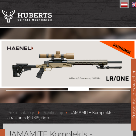
11
Subscribe to newslet
Preču katalogs
Pievilinātāji
JAMAMITE Komplekts -
atraktants ĶIRSIS, 6gb
JAMAMITE Komplekts -