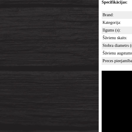
Specifikācijas:
Brand:
Kategorija:
Ilgums (s):
Šāvienu skaits:
Stobra diametrs 
Šāvienu augstums
Preces pieejamība