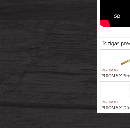
Līdzīgas pre
PIROMAX
PIROMAX Brīn
PXG110, 70c
PIROMAX
PIROMAX Dūmu
PXM30