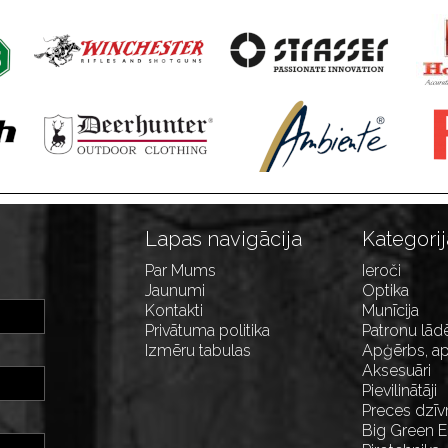
Lapas navigācija
Kategorij
Par Mums
Ieroči
Jaunumi
Optika
Kontakti
Munīcija
Privātuma politika
Patronu lād
Izmēru tabulas
Apģērbs, ap
Aksesuāri
Pievilinātāji
Preces dzīv
Big Green 