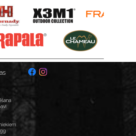
as
ēšana
avi
niekiem
Egg