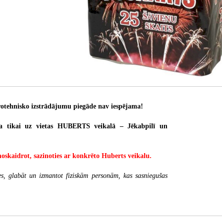
otehnisko izstrādājumu piegāde nav iespējama!
a tikai uz vietas HUBERTS veikalā – Jēkabpilī un
noskaidrot, sazinoties ar konkrēto Huberts veikalu.
es, glabāt un izmantot fiziskām personām, kas sasniegušas