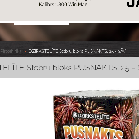
Pirotehnika
DZIRKSTELĪTE Stobru bloks PUSNAKTS, 25 - ŠĀV.
ELĪTE Stobru bloks PUSNAKTS, 25 - 