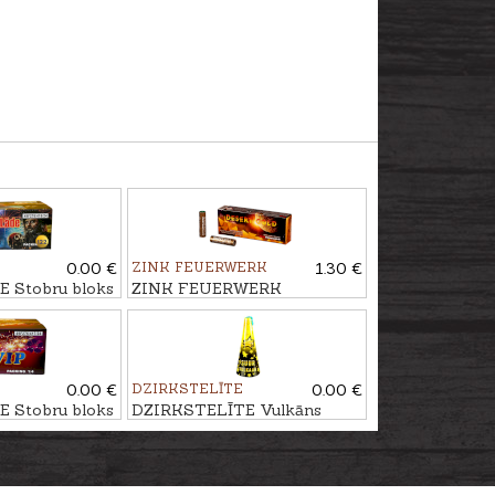
0.00 €
ZINK FEUERWERK
1.30 €
 Stobru bloks
ZINK FEUERWERK
, 122 - ŠĀV.
Signālraķete DESERT GOLD,
15mm
0.00 €
DZIRKSTELĪTE
0.00 €
 Stobru bloks
DZIRKSTELĪTE Vulkāns
.
ARNIKA