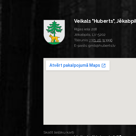
Veikals "Huberts", Jēkabpi
Rīgas iela 208
Jēkabpils, LV-5202
Tālrunis:
+371 26 313996
E-pasts: gmb@huberts.lv
Skatīt lielāku karti