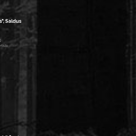
s", Saldus
8
ts.lv