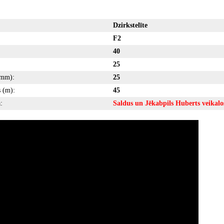
Dzirkstelīte
F2
40
25
(mm):
25
 (m):
45
:
Saldus un Jēkabpils Huberts veikalo