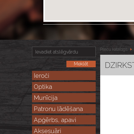
Preču katalogs
DZIRKST
Ieroči
Optika
Munīcija
Patronu lādēšana
Apģērbs, apavi
Aksesuāri