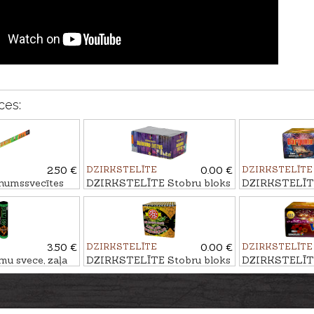
ces:
2.50 €
DZIRKSTELĪTE
0.00 €
DZIRKSTELĪTE
umssvecītes
DZIRKSTELĪTE Stobru bloks
DZIRKSTELĪTE
m
BRĪNUMU LIETUS, 71 - ŠĀV.
DĀRGUMU LĀDE
3.50 €
DZIRKSTELĪTE
0.00 €
DZIRKSTELĪTE
 svece, zaļa
DZIRKSTELĪTE Stobru bloks
DZIRKSTELĪTE
LIELAIS SPĪDEKLIS, 36 -
VIP, 133 - ŠĀV
ŠĀV.