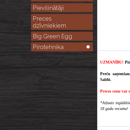
Pievilinātāji
Preces
dzīvniekiem
Big Green Egg
Pirotehnika
UZMANĪBU!
Pir
Preču saņemšan
Saldū.
Preces cenu var 
*Atļauts iegādāti
18 gadu vecumu!