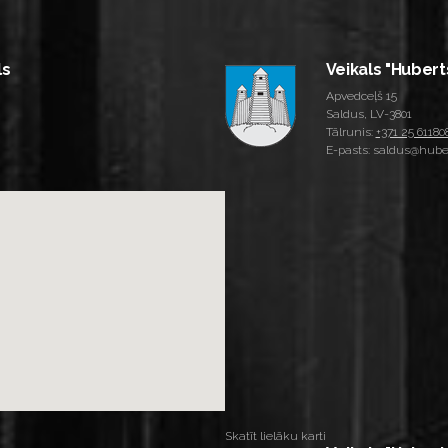
ls
Veikals "Hubert
Apvedceļš 15
Saldus, LV-3801
Tālrunis:
+371 25 61180
E-pasts: saldus@huber
Skatīt lielāku karti