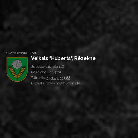
Skatīt lielāku karti
Veikals "Huberts", Rēzekne
Jupatovkas iela 11G
Rēzekne, LV-4601
Tālrunis:
+371 27 773388
E-pasts: rezekne@huberts.lv