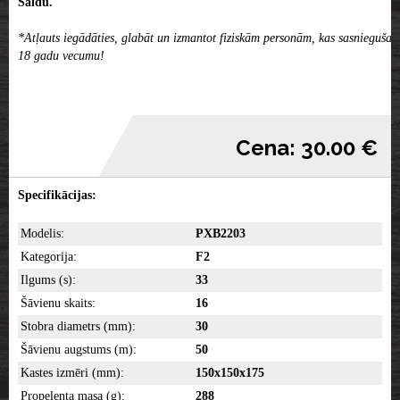
Saldū.
*Atļauts iegādāties, glabāt un izmantot fiziskām personām, kas sasniegušas
18 gadu vecumu!
Cena: 30.00 €
Specifikācijas:
Modelis:
PXB2203
Kategorija:
F2
Ilgums (s):
33
Šāvienu skaits:
16
Stobra diametrs (mm):
30
Šāvienu augstums (m):
50
Kastes izmēri (mm):
150x150x175
Propelenta masa (g):
288