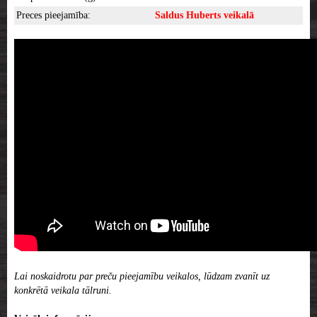
Preces pieejamība:
Saldus Huberts veikalā
Lai noskaidrotu par preču pieejamību veikalos, lūdzam zvanīt uz
konkrētā veikala tālruni.