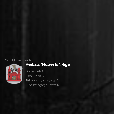
Skatīt lielāku karti
Veikals "Huberts", Rīga
Durbes iela 8
Rīga, LV-1007
Tālrunis:
+371 27 773328
E-pasts: riga@huberts.lv