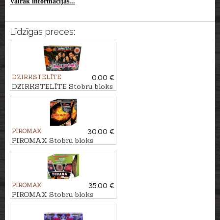
Vairāk informācijas...
Līdzīgas preces:
DZIRKSTELĪTE
0.00 €
DZIRKSTELĪTE Stobru bloks
KOPĀ JAUTRĀK, 35 - ŠĀV.
PIROMAX
30.00 €
PIROMAX Stobru bloks
FIREBALL, 16 - ŠĀV.
PIROMAX
35.00 €
PIROMAX Stobru bloks
TUCANA, 36 - ŠĀV.