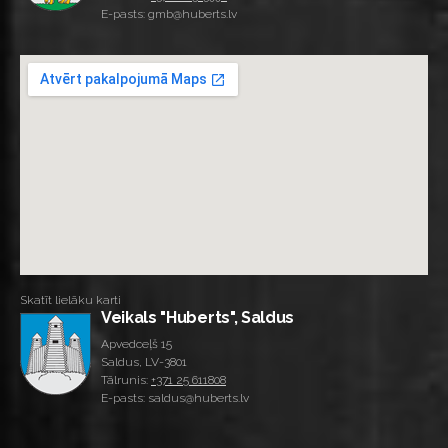
E-pasts: gmb@huberts.lv
Skatīt lielāku karti
Veikals "Huberts", Saldus
Apvedceļš 15
Saldus, LV-3801
Tālrunis:
+371 25 611808
E-pasts: saldus@huberts.lv