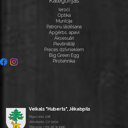
Kategorijas
Ieroči
Optika
Munīcija
Patronu lādēšana
Apģērbs, apavi
Aksesuāri
Pievilinātāji
Preces dzīvniekiem
Big Green Egg
Pirotehnika
Veikals "Huberts", Jēkabpils
Rīgas iela 208
Jēkabpils, LV-5202
Tālrunis:
+371 26 313996