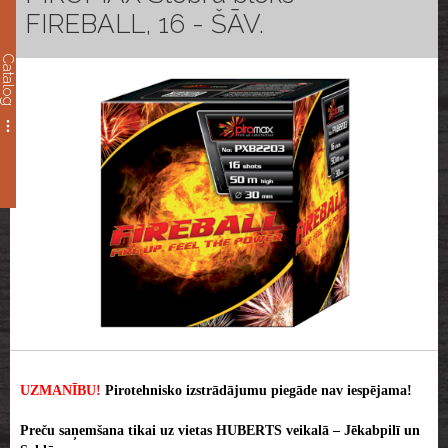
FIREBALL, 16 - ŠĀV.
Catalog
UZMANĪBU!
Pirotehnisko izstrādājumu piegāde nav iespējama!
Preču saņemšana tikai uz vietas HUBERTS veikalā – Jēkabpilī un