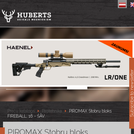
11
Subscribe to newslet
Preču katalogs
Pirotehnika
PIROMAX Stobru bloks
FIREBALL, 16 - ŠĀV.
PIROMAX Stobru bloks