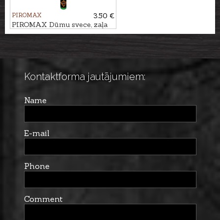
PIROMAX
3.50 €
PIROMAX Dūmu svece, zaļa
PXM30
Kontaktforma jautājumiem:
Name
E-mail
Phone
Comment