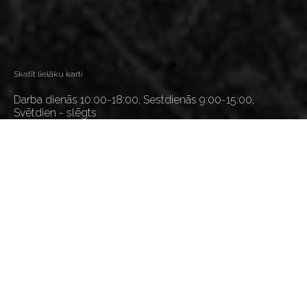
Skatīt lielāku karti
Darba dienās 10:00-18:00, Sestdienās 9:00-15:00,
Svētdien - slēgts