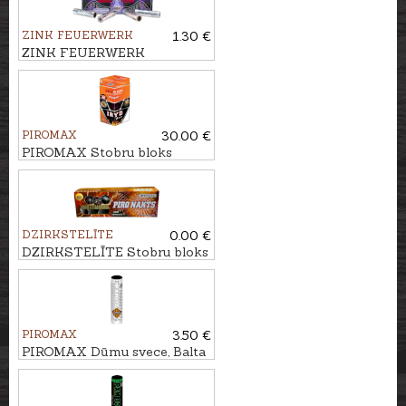
ZINK FEUERWERK
1.30 €
ZINK FEUERWERK
Signālraķete ANGLE EYES,
15mm
PIROMAX
30.00 €
PIROMAX Stobru bloks
IRYD, 19 - ŠĀV.
DZIRKSTELĪTE
0.00 €
DZIRKSTELĪTE Stobru bloks
PIRO NAKTS, 101 - ŠĀV.
PIROMAX
3.50 €
PIROMAX Dūmu svece, Balta
PXM30