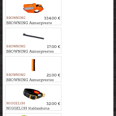
BROWNING
334.00 €
BROWNING Aizsargveste
sunim PROTECT PRO MAX,
70cm
BROWNING
17.00 €
BROWNING Aizsargvestes
papildus rāvējslēdzēja
sistēma, 60-65cm
BROWNING
21.00 €
BROWNING Aizsargvestes
papildus muguras atloks,
70cm
NIGGELOH
32.00 €
NIGGELOH Kaklasiksna
sunim DELUXE, 40-50cm