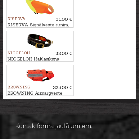
RISERVA
31.00 €
RISERVA Signālveste sunim,
L/XL
NIGGELOH
32.00 €
NIGGELOH Kaklasiksna
sunim DELUXE, 48-60cm
BROWNING
235.00 €
BROWNING Aizsargveste
sunim HUNTER, 60cm
Kontaktforma jautājumiem: