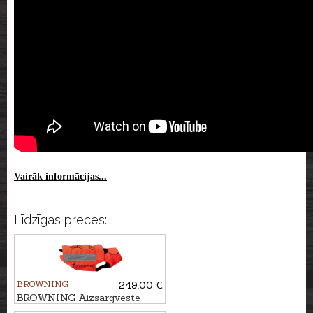
Vairāk informācijas...
Līdzīgas preces:
BROWNING
249.00 €
BROWNING Aizsargveste
sunim HUNTER, 80cm