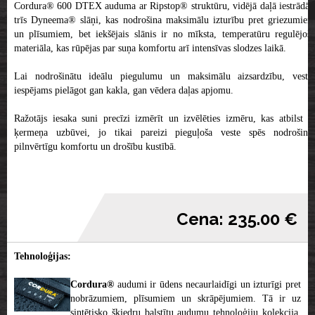
Cordura® 600 DTEX auduma ar Ripstop® struktūru, vidējā daļā iestrādāti
trīs Dyneema® slāņi, kas nodrošina maksimālu izturību pret griezumiem
un plīsumiem, bet iekšējais slānis ir no mīksta, temperatūru regulējoša
materiāla, kas rūpējas par suņa komfortu arī intensīvas slodzes laikā.
Lai nodrošinātu ideālu piegulumu un maksimālu aizsardzību, vestei
iespējams pielāgot gan kakla, gan vēdera daļas apjomu.
Ražotājs iesaka suni precīzi izmērīt un izvēlēties izmēru, kas atbilst tā
ķermeņa uzbūvei, jo tikai pareizi pieguļoša veste spēs nodrošināt
pilnvērtīgu komfortu un drošību kustībā.
Cena: 235.00 €
Tehnoloģijas:
Cordura®
audumi ir ūdens necaurlaidīgi un izturīgi pret
nobrāzumiem, plīsumiem un skrāpējumiem. Tā ir uz
sintētisko šķiedru balstītu audumu tehnoloģiju kolekcija,