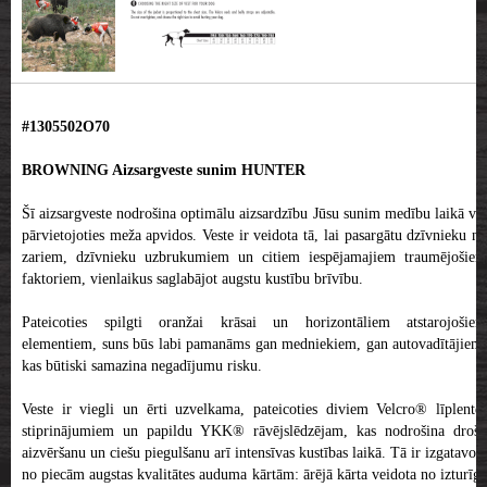
#1305502O70
BROWNING Aizsargveste sunim HUNTER
Šī aizsargveste nodrošina optimālu aizsardzību Jūsu sunim medību laikā vai
pārvietojoties meža apvidos. Veste ir veidota tā, lai pasargātu dzīvnieku no
zariem, dzīvnieku uzbrukumiem un citiem iespējamajiem traumējošiem
faktoriem, vienlaikus saglabājot augstu kustību brīvību.
Pateicoties spilgti oranžai krāsai un horizontāliem atstarojošiem
elementiem, suns būs labi pamanāms gan medniekiem, gan autovadītājiem,
kas būtiski samazina negadījumu risku.
Veste ir viegli un ērti uzvelkama, pateicoties diviem Velcro® līplentes
stiprinājumiem un papildu YKK® rāvējslēdzējam, kas nodrošina drošu
aizvēršanu un ciešu piegulšanu arī intensīvas kustības laikā. Tā ir izgatavota
no piecām augstas kvalitātes auduma kārtām: ārējā kārta veidota no izturīga