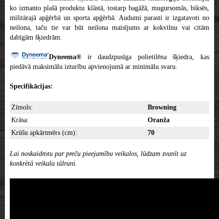
ko izmanto plašā produktu klāstā, tostarp bagāžā, mugursomās, biksēs,
militārajā apģērbā un sporta apģērbā. Audumi parasti ir izgatavoti no
neilona, taču tie var būt neilona maisījums ar kokvilnu vai citām
dabīgām šķiedrām.
Dyneema®
ir daudzpusīga polietilēna šķiedra, kas
piedāvā maksimālu izturību apvienojumā ar minimālu svaru.
Specifikācijas:
Zīmols:
Browning
Krāsa:
Oranža
Krūšu apkārtmērs (cm):
70
Lai noskaidrotu par preču pieejamību veikalos, lūdzam zvanīt uz
konkrētā veikala tālruni.