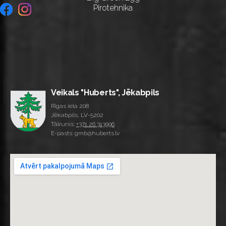
Pirotehnika
Veikals "Huberts", Jēkabpils
Rīgas iela 208
Jēkabpils, LV-5202
Tālrunis:
+371 26 313996
E-pasts: gmb@huberts.lv