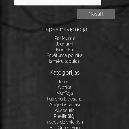
Lapas navigācija
Par Mums
Jaunumi
Kontakti
Privātuma politika
Izmēru tabulas
Kategorijas
Ieroči
Optika
Munīcija
Patronu lādēšana
Apģērbs, apavi
Aksesuāri
Pievilinātāji
Preces dzīvniekiem
Big Green Egg