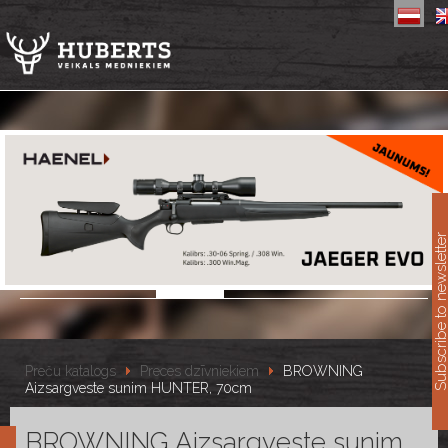
11
Subscribe to newslet
Preču katalogs
Preces dzīvniekiem
BROWNING
Aizsargveste sunim HUNTER, 70cm
BROWNING Aizsargveste sunim