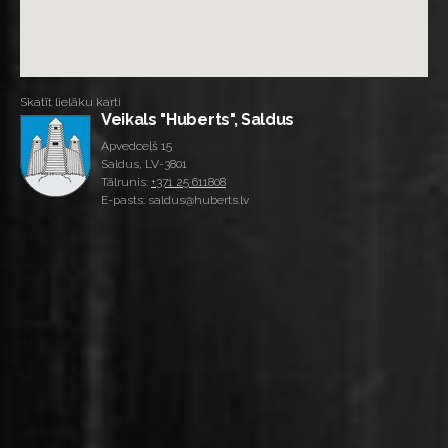
Skatīt lielāku karti
Veikals "Huberts", Saldus
Apvedceļš 15
Saldus, LV-3801
Tālrunis:
+371 25 611808
E-pasts: saldus@huberts.lv