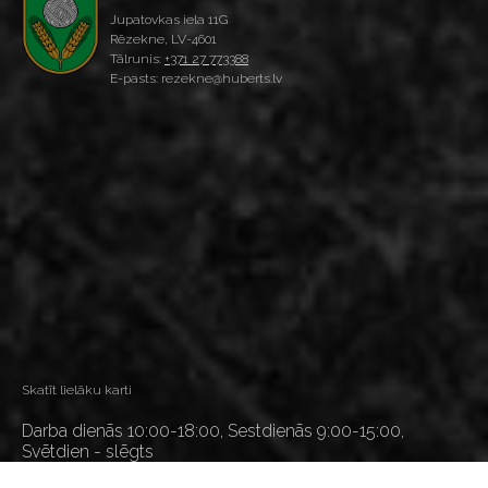
Jupatovkas iela 11G
Rēzekne, LV-4601
Tālrunis:
+371 27 773388
E-pasts: rezekne@huberts.lv
Skatīt lielāku karti
Darba dienās 10:00-18:00, Sestdienās 9:00-15:00,
Svētdien - slēgts