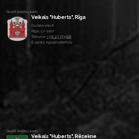
Skatīt lielāku karti
Veikals "Huberts", Rīga
Durbes iela 8
Rīga, LV-1007
Tālrunis:
+371 27 773328
E-pasts: riga@huberts.lv
Skatīt lielāku karti
Veikals "Huberts", Rēzekne