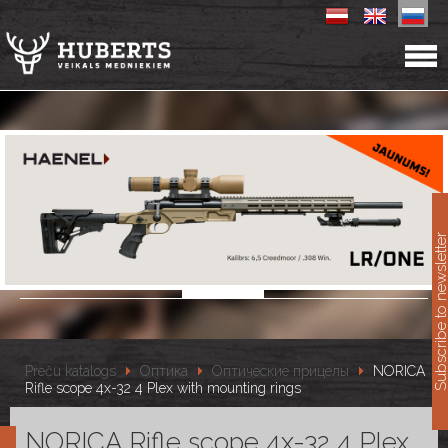
11
Subscribe to newslet
Preču katalogs
Оптика
Оптические прицелы
NORICA
Rifle scope 4x-32 4 Plex with mounting rings
NORICA Rifle scope 4x-32 4 Plex