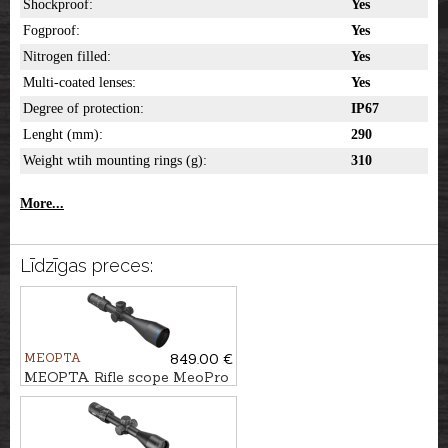
Shockproof:
Yes
Fogproof:
Yes
Nitrogen filled:
Yes
Multi-coated lenses:
Yes
Degree of protection:
IP67
Lenght (mm):
290
Weight wtih mounting rings (g):
310
More...
Līdzīgas preces:
MEOPTA
849.00 €
MEOPTA Rifle scope MeoPro
R6 3-18x56 SFP RD #BDC 3