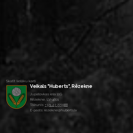
Skatīt lielāku karti
Veikals "Huberts", Rēzekne
Jupatovkas iela 11G
Rēzekne, LV-4601
Tālrunis:
+371 27 773388
E-pasts: rezekne@huberts.lv