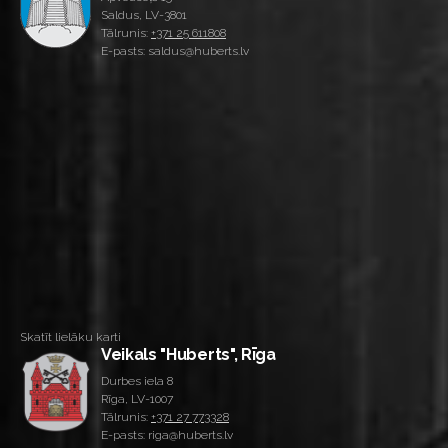
Saldus, LV-3801
Tālrunis:
+371 25 611808
E-pasts: saldus@huberts.lv
Skatīt lielāku karti
Veikals "Huberts", Rīga
Durbes iela 8
Rīga, LV-1007
Tālrunis:
+371 27 773328
E-pasts: riga@huberts.lv