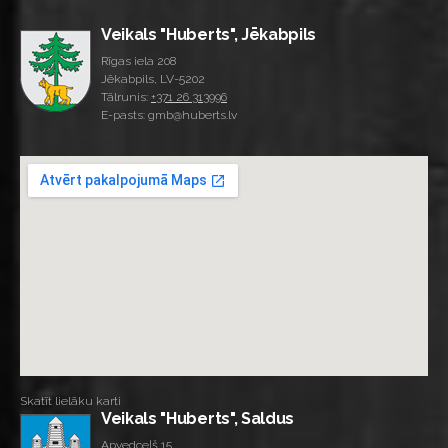
Veikals "Huberts", Jēkabpils
Rīgas iela 208
Jēkabpils, LV-5202
Tālrunis:
+371 26 313996
E-pasts: gmb@huberts.lv
Skatīt lielāku karti
Veikals "Huberts", Saldus
Apvedceļš 15