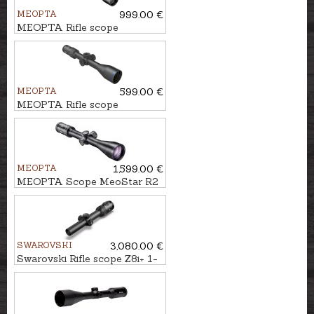
MEOPTA
999.00 €
MEOPTA Rifle scope
MeoStar R 2,5-15x50 RD - 4C
MEOPTA
599.00 €
MEOPTA Rifle scope
MeoHunter R5 4-20x50 SFP
RD #BDC 3
MEOPTA
1,599.00 €
MEOPTA Scope MeoStar R2
1.7-10x42 RD - 4C
SWAROVSKI
3,080.00 €
Swarovski Rifle scope Z8i+ 1-
8x24 L 4A-I