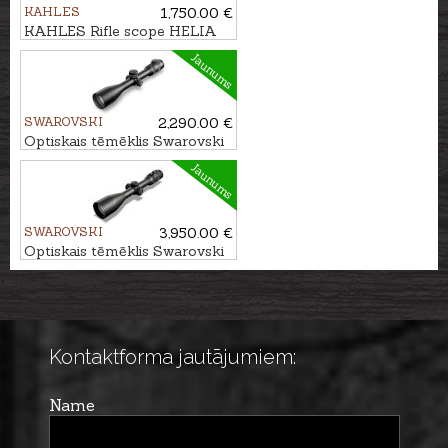
KAHLES
1,750.00 €
KAHLES Rifle scope HELIA
2,4-12x56i #4-Dot
Jaunums
SWAROVSKI
2,290.00 €
Optiskais tēmēklis Swarovski
Z6i 2.5-15x50 P BT L 4A-I
Jaunums
SWAROVSKI
3,950.00 €
Optiskais tēmēklis Swarovski
Z8i 2.3-18x56 P SR 4A-I
Kontaktforma jautājumiem:
Name