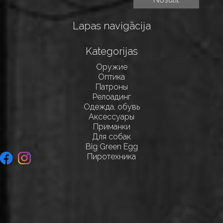
Lapas navigācija
Kategorijas
Оружие
Оптика
Патроны
Релоадинг
Одежда, обувь
Аксессуары
Приманки
Для собак
Big Green Egg
Пиротехника