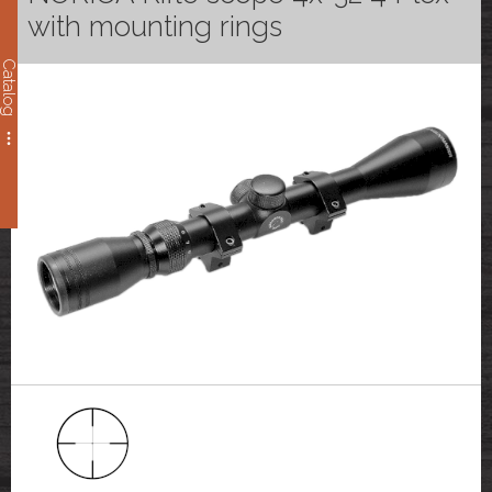
with mounting rings
Catalog