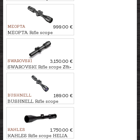
1,6-8x42i #4-Dot
MEOPTA
999.00 €
MEOPTA Rifle scope
MeoStar R 2,5-15x50 RD - 4C
SWAROVSKI
3,150.00 €
SWAROVSKI Rifle scope Z8i+
1-8x24 SR 4A-I
BUSHNELL
189.00 €
BUSHNELL Rifle scope
LEGEND 3-9x40 Multi-X IR
KAHLES
1,750.00 €
KAHLES Rifle scope HELIA