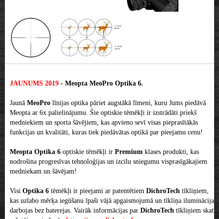
JAUNUMS 2019
-
Meopta MeoPro Optika 6.
Jaunā
MeoPro
līnijas optika pāriet augstākā līmeni, kuru Jums piedāvā
Meopta ar 6x palielinājumu. Šie optiskie tēmēkļi ir izstrādāti priekš
medniekiem un sporta šāvējiem, kas apvieno sevī visas pieprasītākās
funkcijas un kvalitāti, kuras tiek piedāvātas optikā par pieejamu cenu!
Meopta Optika 6
optiskie tēmēkļi ir
Premium
klases produkti, kas
nodrošina progresīvas tehnoloģijas un izcilu sniegumu visprasīgākajiem
medniekam un šāvējam!
Visi
Optika 6
tēmēkļi ir pieejami ar patentētiem
DichroTech
tīkliņiem,
kas uzlabo mērķa iegūšanu īpaši vājā apgaismojumā un tīkliņa iluminācija
darbojas bez baterejas. Vairāk informācijas par
DichroTech
tīkliņiem skatīt