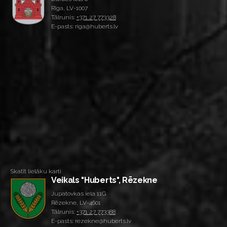
Rīga, LV-1007
Tālrunis:
+371 27 773328
E-pasts: riga@huberts.lv
Skatīt lielāku karti
Veikals "Huberts", Rēzekne
Jupatovkas iela 11G
Rēzekne, LV-4601
Tālrunis:
+371 27 773388
E-pasts: rezekne@huberts.lv