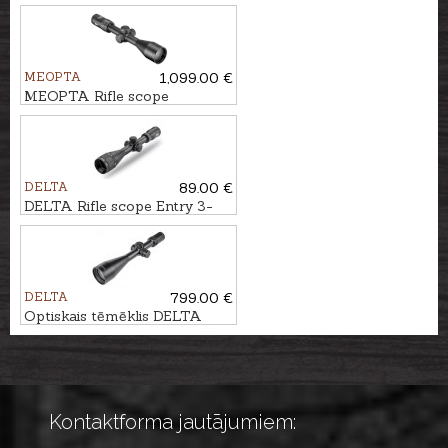
2,4-12x56i #4-Dot
MEOPTA
1,099.00 €
MEOPTA Rifle scope
MeoStar R 4-24x56 PA RD
#MOA-MR
DELTA
89.00 €
DELTA Rifle scope Entry 3-
9x40 AO IR
DELTA
799.00 €
Optiskais tēmēklis DELTA
Titanium HD 2.5-15x56 SF -
4A S
Kontaktforma jautājumiem: