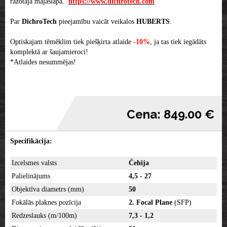
ražotāja majaslapā.
https://www.dichrotech.com
Par
DichroTech
pieejamību vaicāt veikalos
HUBERTS
.
Optiskajam tēmēklim tiek piešķirta atlaide
-10%
, ja tas tiek iegādāts
komplektā ar šaujamieroci!
*Atlaides nesummējas!
Cena: 849.00 €
Specifikācija:
Izcelsmes valsts
Čehija
Palielinājums
4,5 - 27
Objektīva diametrs (mm)
50
Fokālās plaknes pozīcija
2. Focal Plane
(SFP)
Redzeslauks (m/100m)
7,3 - 1,2