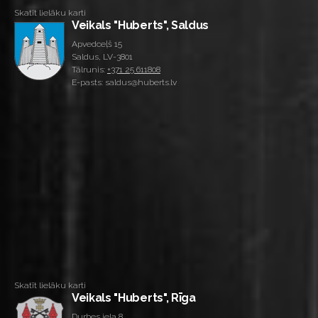
Skatīt lielāku karti
Veikals "Huberts", Saldus
Apvedceļš 15
Saldus, LV-3801
Tālrunis:
+371 25 611808
E-pasts: saldus@huberts.lv
Skatīt lielāku karti
Veikals "Huberts", Rīga
Durbes iela 8