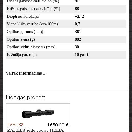
Dienas gaismas caurlaidība (%)
91
Krēslas gaismas caurlaidība (%)
88
Dioptriju korekcija
+2/-2
Viena klika vērtība (cm/100m)
0,7
Optikas garums (mm)
361
Optikas svars (g)
882
Optikas vidus diametrs (mm)
30
Ražotāja garantija
10 gadi
Vairāk informācijas...
Līdzīgas preces:
KAHLES
1,650.00 €
KAHLES Rifle scope HELIA