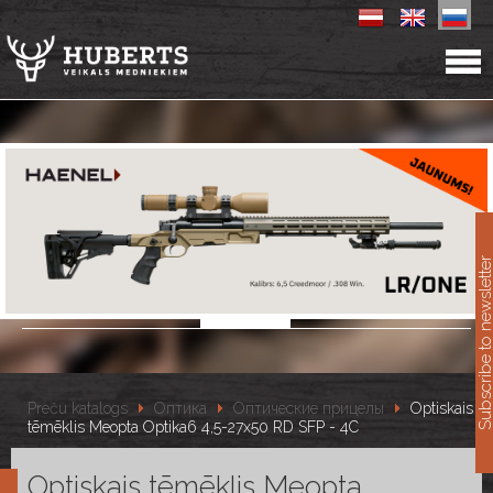
11
Subscribe to newslet
Preču katalogs
Оптика
Оптические прицелы
Optiskais
tēmēklis Meopta Optika6 4,5-27x50 RD SFP - 4C
Optiskais tēmēklis Meopta