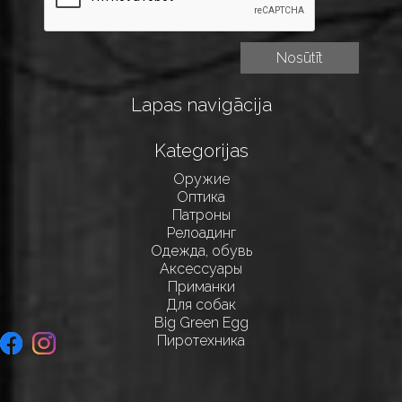
Lapas navigācija
Kategorijas
Оружие
Оптика
Патроны
Релоадинг
Одежда, обувь
Аксессуары
Приманки
Для собак
Big Green Egg
Пиротехника