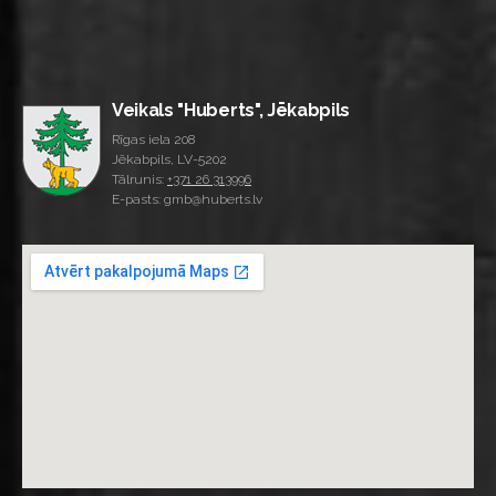
Veikals "Huberts", Jēkabpils
Rīgas iela 208
Jēkabpils, LV-5202
Tālrunis:
+371 26 313996
E-pasts: gmb@huberts.lv