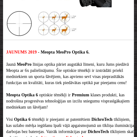
JAUNUMS 2019
-
Meopta MeoPro Optika 6.
Jaunā
MeoPro
līnijas optika pāriet augstākā līmeni, kuru Jums piedāvā
Meopta ar 6x palielinājumu. Šie optiskie tēmēkļi ir izstrādāti priekš
medniekiem un sporta šāvējiem, kas apvieno sevī visas pieprasītākās
funkcijas un kvalitāti, kuras tiek piedāvātas optikā par pieejamu cenu!
Meopta Optika 6
optiskie tēmēkļi ir
Premium
klases produkti, kas
nodrošina progresīvas tehnoloģijas un izcilu sniegumu visprasīgākajiem
medniekam un šāvējam!
Visi
Optika 6
tēmēkļi ir pieejami ar patentētiem
DichroTech
tīkliņiem,
kas uzlabo mērķa iegūšanu īpaši vājā apgaismojumā un tīkliņa iluminācija
darbojas bez baterejas. Vairāk informācijas par
DichroTech
tīkliņiem skatīt