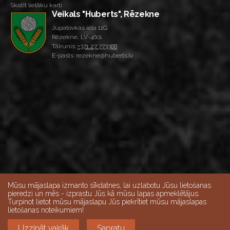
Skatīt lielāku karti
Veikals "Huberts", Rēzekne
Jupatovkas iela 11G
Rēzekne, LV-4601
Tālrunis:
+371 27 773388
E-pasts: rezekne@huberts.lv
Mūsu mājaslapa izmanto sīkdatnes, lai uzlabotu Jūsu lietošanas
pieredzi un mēs - izprastu Jūs kā mūsu lapas apmeklētājus.
Turpinot lietot mūsu mājaslapu Jūs piekrītiet mūsu mājaslapas
Skatīt lielāku karti
lietošanas noteikumiem!
Darba dienās 10:00-18:00, Sestdienās 9:00-15:00,
Uzzināt vairāk
Sapratu