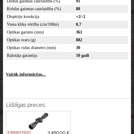
Dienas gaismas caurlaidība (%)
91
Krēslas gaismas caurlaidība (%)
88
Dioptriju korekcija
+2/-2
Viena klika vērtība (cm/100m)
0,7
Optikas garums (mm)
361
Optikas svars (g)
882
Optikas vidus diametrs (mm)
30
Ražotāja garantija
10 gadi
Vairāk informācijas...
Līdzīgas preces:
SWAROVSKI
3,450.00 €