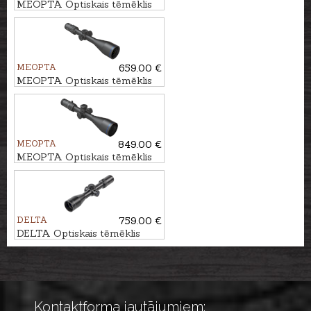
MEOPTA Optiskais tēmēklis
MeoHunter R5 4-20x50 SFP
RD #4C
MEOPTA
659.00 €
MEOPTA Optiskais tēmēklis
MeoHunter R5 5-25x56 FFP
RD #BDC 3
MEOPTA
849.00 €
MEOPTA Optiskais tēmēklis
MeoPro R6 3-18x56 SFP RD
#BDC 3
DELTA
759.00 €
DELTA Optiskais tēmēklis
Titanium 1.5-9x45 HD #4A-S
Kontaktforma jautājumiem: