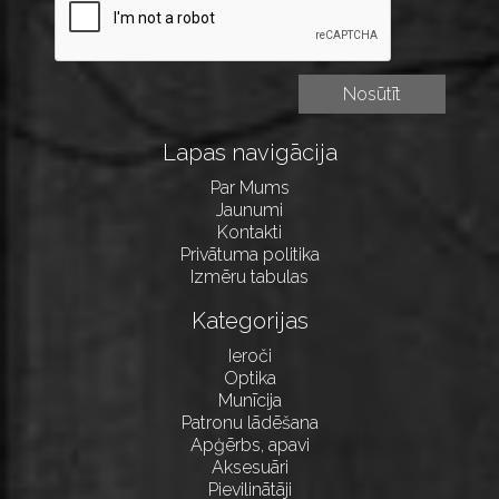
Lapas navigācija
Par Mums
Jaunumi
Kontakti
Privātuma politika
Izmēru tabulas
Kategorijas
Ieroči
Optika
Munīcija
Patronu lādēšana
Apģērbs, apavi
Aksesuāri
Pievilinātāji