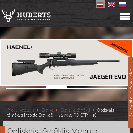
11
Subscribe to newslet
Preču katalogs
Optika
Optiskie tēmēkļi
Optiskais
tēmēklis Meopta Optika6 4,5-27x50 RD SFP - 4C
Optiskais tēmēklis Meopta