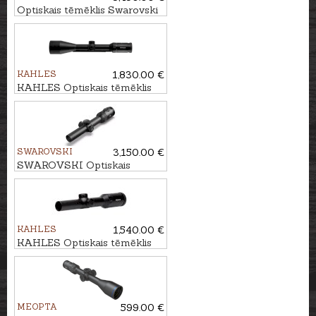
Optiskais tēmēklis Swarovski
Z8i 1.7-13.3x42 P SR - 4A-I
KAHLES
1,830.00 €
KAHLES Optiskais tēmēklis
HELIA 2,4-12x56i #4-Dot SR
SWAROVSKI
3,150.00 €
SWAROVSKI Optiskais
tēmēklis Z8i+ 1-8x24 SR 4A-I
KAHLES
1,540.00 €
KAHLES Optiskais tēmēklis
HELIA 1-5x24i #4-DH
MEOPTA
599.00 €