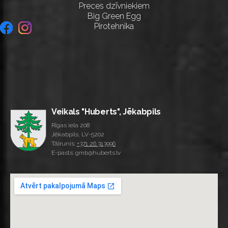
Preces dzīvniekiem
Big Green Egg
Pirotehnika
Veikals "Huberts", Jēkabpils
Rīgas iela 208
Jēkabpils, LV-5202
Tālrunis:
+371 26 313996
E-pasts: gmb@huberts.lv