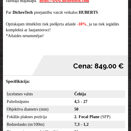
ražotāja majaslapā.
https://www.dichrotech.com
Par
DichroTech
pieejamību vaicāt veikalos
HUBERTS
.
Optiskajam tēmēklim tiek piešķirta atlaide
-10%
, ja tas tiek iegādāts
komplektā ar šaujamieroci!
*Atlaides nesummējas!
Cena: 849.00 €
Specifikācija:
Izcelsmes valsts
Čehija
Palielinājums
4,5 - 27
Objektīva diametrs (mm)
50
Fokālās plaknes pozīcija
2. Focal Plane
(SFP)
Redzeslauks (m/100m)
7,3 - 1,2