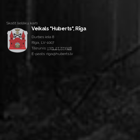
Skatīt lielāku karti
Veikals "Huberts", Rīga
Durbes iela 8
Rīga, LV-1007
Tālrunis:
+371 27 773328
E-pasts: riga@huberts.lv