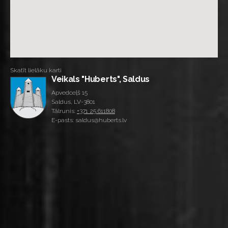
Skatīt lielāku karti
Veikals "Huberts", Saldus
Apvedceļš 15
Saldus, LV-3801
Tālrunis:
+371 25 611808
E-pasts: saldus@huberts.lv