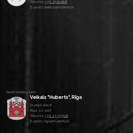
Tālrunis:
+371 25 611808
E-pasts: saldus@huberts.lv
Skatīt lielāku karti
Veikals "Huberts", Rīga
Durbes iela 8
Rīga, LV-1007
Tālrunis:
+371 27 773328
E-pasts: riga@huberts.lv