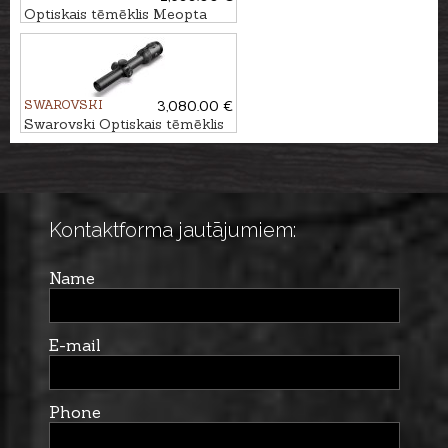
Optiskais tēmēklis Meopta
MeoStar R2 2.5-15x56 RD -
4C
SWAROVSKI
3,080.00 €
Swarovski Optiskais tēmēklis
Z8i+ 1-8x24 L 4A-I
Kontaktforma jautājumiem:
Name
E-mail
Phone