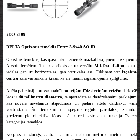
#DO-2109
DELTA Optiskais tēmēklis Entry 3-9x40 AO IR
Optiskais tēmēklis, kas īpaši labi piemērots mazkalibra, pneimatiskajiem un
Airsoft ieročiem. Tas ir aprīkots ar universālu
Mil-Dot tīkliņu
, kam i
iedaļas gan uz horizontālās, gan vertikālās ass. Tīkliņam var
izgaismo
centru
zaļā vai sarkanā krasā, kā arī mainīt izgaismojuma spilgtumu.
Attēla palielinājumu var mainīt
no trijām līdz deviņām reizēm
. Priekšēj
lēca ir
40 milimetru diametrā
, tā apstrādāta ar daudzslāņainu pārklājumu
kas novērš nevēlamus atspīdumus un padara attēlu dzidrāku, vairāk
kontrastainu. Šim tēmēklim ir iespējams
regulēt paralaksi
, izmantojo
gredzenu pie objektīva lēcas. Tā ir reti sastopama funkcija šīs cenu
kategorijas tēmēkļos.
Korpuss ir izturīgs, centrālā caurule ir 25 milimetru diametrā. Tēmēklis