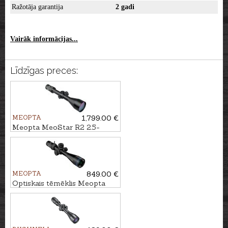
Ražotāja garantija
2 gadi
Vairāk informācijas...
Līdzīgas preces:
MEOPTA
1,799.00 €
Meopta MeoStar R2 2.5-
15x56 RD PA - BDC 3
MEOPTA
849.00 €
Optiskais tēmēklis Meopta
Optika6 4,5-27x50 RD SFP -
4C