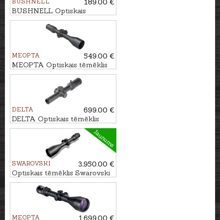
BUSHNELL
189.00 €
BUSHNELL Optiskais
tēmēklis LEGEND 3-9x40
Multi-X IR
MEOPTA
549.00 €
MEOPTA Optiskais tēmēklis
MeoHunter R5 3-15x50 SFP
RD #4C
DELTA
699.00 €
DELTA Optiskais tēmēklis
Stryker HD 1-6x24 DSMR
Jaunums
SWAROVSKI
3,950.00 €
Optiskais tēmēklis Swarovski
Z8i 2.3-18x56 P SR 4A-I
MEOPTA
1,699.00 €