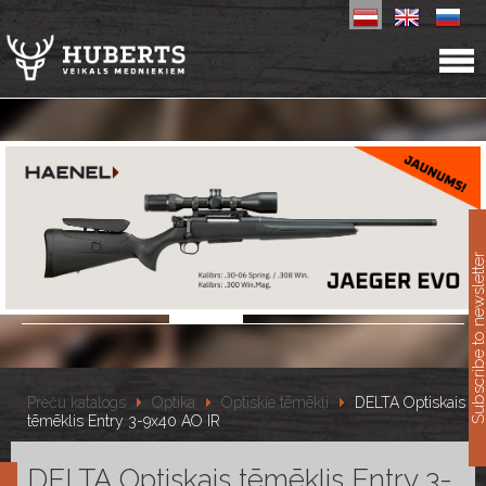
11
Subscribe to newslet
Preču katalogs
Optika
Optiskie tēmēkļi
DELTA Optiskais
tēmēklis Entry 3-9x40 AO IR
DELTA Optiskais tēmēklis Entry 3-