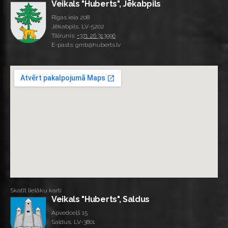
Veikals "Huberts", Jēkabpils
Rīgas iela 208
Jēkabpils, LV-5202
Tālrunis:
+371 26 313996
E-pasts: gmb@huberts.lv
Skatīt lielāku karti
Veikals "Huberts", Saldus
Apvedceļš 15
Saldus, LV-3801