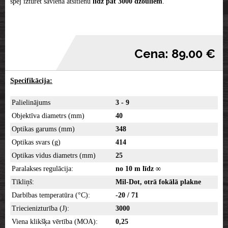
spēj izturēt šāviena atsitienu
līdz pat 3000 džouliem
.
Cena: 89.00 €
Specifikācija:
Palielinājums
3 - 9
Objektīva diametrs (mm)
40
Optikas garums (mm)
348
Optikas svars (g)
414
Optikas vidus diametrs (mm)
25
Paralakses regulācija:
no 10 m līdz ∞
Tīkliņš:
Mil-Dot, otrā fokālā plakne
Darbības temperatūra (°C):
-20 / 71
Triecienizturība (J):
3000
Viena klikšķa vērtība (MOA):
0,25