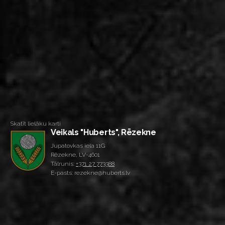
Skatīt lielāku karti
Veikals "Huberts", Rēzekne
Jupatovkas iela 11G
Rēzekne, LV-4601
Tālrunis:
+371 27 773388
E-pasts: rezekne@huberts.lv