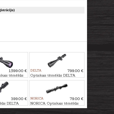
istrāciju)
1,599.00 €
DELTA
799.00 €
ais tēmēklis
Optiskais tēmēklis DELTA
7-10x42 RD -
Titanium HD 2.5-15x56 SF -
4A S
399.00 €
NORICA
79.00 €
ēklis DELTA
NORICA Optiskais tēmēklis
24 DDBR
3-9x40 4 Plex ar
stiprinājumiem