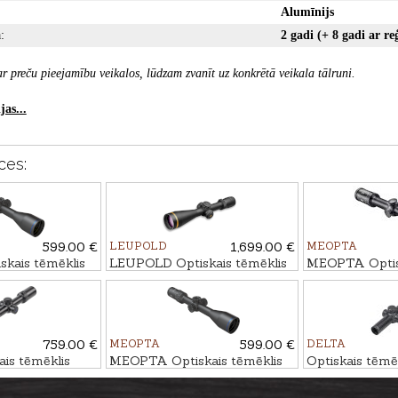
Alumīnijs
:
2 gadi (+ 8 gadi ar reģ
r preču pieejamību veikalos, lūdzam zvanīt uz konkrētā veikala tālruni.
as...
ces:
599.00 €
LEUPOLD
1,699.00 €
MEOPTA
kais tēmēklis
LEUPOLD Optiskais tēmēklis
MEOPTA Optisk
5 4-20x50 SFP
VX-5HD 3-15x56 FireDot 4
MeoStar R2 1.
Fine
4C
759.00 €
MEOPTA
599.00 €
DELTA
is tēmēklis
MEOPTA Optiskais tēmēklis
Optiskais tēm
-9x45 HD #4A-S
MeoHunter R5 3-15x50 FFP
HORNET 1-6x
RD #BDC 3