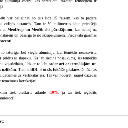
ie alumīnija vāciņi, kas nereti citu ražotāju tēmēkļiem ir
šķi.
ēlu var palielināt no trīs līdz 15 reizēm, kas to padara
i vidējās distancēs. Tam ir 50 milimetrus plata priekšējā
ta ar
MeoDrop un MeoShield pārklājumu
, kas neļauj uz
denslāsēm un pasargā to no skrāpējumiem. Piedāvātā gaismas
rocenti
.
no izturīga, bet viegla alumīnija. Lai tēmēklis neaizsvīstu
ir pildīts ar slāpekli. Kā jau liecina nosaukums, šis tēmēklis
u vajadzībām, līdz ar to labi
sader arī ar termālajām un
s uzlikām
. Tam ir
BDC 3 otrās fokālās plaknes
tēmēšanas
pildatzīmes uz vertikālās ass. Tas var noderēt, šaujot dažādās
t tēmēšanas korekcijas.
lim tiek piešķirta atlaide
-10%
,
ja tas tiek iegādāts
amieroci!
st: