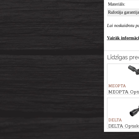
Materiāls:
Ražotāja garantija
Lai noskaidrotu pa
Vairāk informācij
Līdzīgas pre
MEOPTA
MEOPTA Optis
MeoHunter R
RD #4C
DELTA
DELTA Optiska
Titanium 1.5