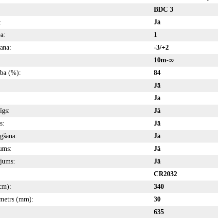
BDC 3
:
Jā
a:
1
šana:
-3/+2
10m-∞
ība (%):
84
Jā
Jā
īgs:
Jā
s:
Jā
gšana:
Jā
ums:
Jā
jums:
Jā
CR2032
cm):
340
ametrs (mm):
30
635