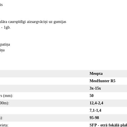
is
lāra caurspīdīgi aizsargvāciņi uz gumijas
 - 1gb.
patiņa
iņa
Meopta
MeoHunter R5
3x-15x
rs (mm):
50
100m):
12,4-2,4
7,1-1,4
):
95-98
vieta:
SFP - otrā fokālā pla