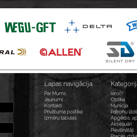
Lapas navigācija
Kategorij
Par Mums
Ieroči
Jaunumi
Optika
Kontakti
Munīcija
Privātuma politika
Patronu lād
Izmēru tabulas
Apģērbs, ap
Aksesuāri
Pievilinātāji
Preces dzīv