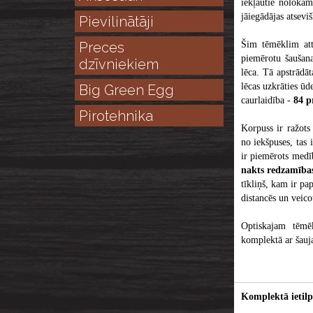
iekļautie nolokām
jāiegādājas atsevi
Pievilinātāji
Preces
Šim tēmēklim att
piemērotu šaušana
dzīvniekiem
lēca. Tā apstrādā
lēcas uzkrāties ū
Big Green Egg
caurlaidība -
84 p
Pirotehnika
Korpuss ir ražots 
no iekšpuses, tas 
ir piemērots medīb
nakts redzamība
tīkliņš, kam ir pa
distancēs un veico
Optiskajam tēmēk
komplektā ar šauj
Komplektā ietilp