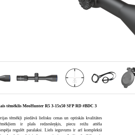
is tēmēklis MeoHunter R5 3-15x50 SFP RD #BDC 3
jas tēmēkļi piedāvā lielisku cenas un optiskās kvalitātes
mēkļiem ir plašs redzesleņķis, piecu reižu attēla
iespēja regulēt paralaksi. Liels ieguvums ir arī komplektā