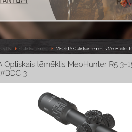
Optika
Optiskie tēmēkļi
MEOPTA Optiskais tēmēklis MeoHunter 
Optiskais tēmēklis MeoHunter R5 3-
 #BDC 3