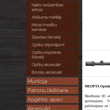
Nakts redzamības
ierīces
Attāluma mērītāji
Meža/medību
kameras
Šķiedras tēmekļi
Optiku stiprinājumi
Optiku kopšanas
līdzekļi
Optiku aksesuāri
Binokļu aksesuāri
Munīcija
MEOPTA Optiska
Patronu lādēšana
MeoHunter R5 sēri
Apģērbs, apavi
apvienojumu. Tē
palielinājums un 
Aksesuāri