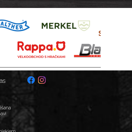
as
ēšana
avi
niekiem