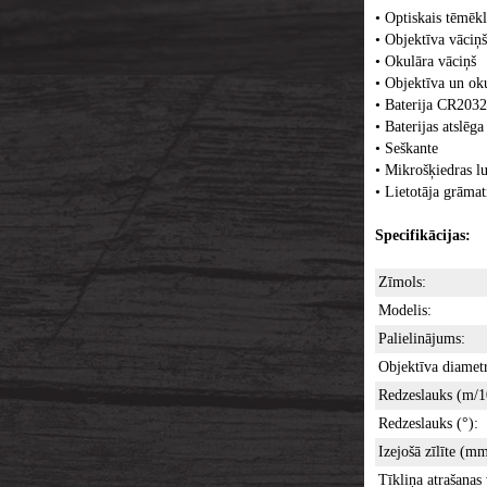
• Optiskais tēmēkl
• Objektīva vāciņš
• Okulāra vāciņš
• Objektīva un oku
• Baterija CR2032
• Baterijas atslēga
• Seškante
• Mikrošķiedras lu
• Lietotāja grāmat
Specifikācijas:
Zīmols:
Modelis:
Palielinājums:
Objektīva diamet
Redzeslauks (m/
Redzeslauks (°):
Izejošā zīlīte (mm
Tīkliņa atrašanas 