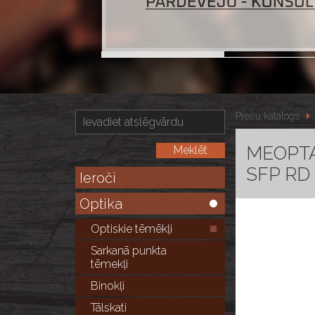
Preču katalogs
MEOPTA 
SFP RD
Ieroči
Optika
Optiskie tēmēkļi
Sarkanā punkta
tēmekļi
Binokļi
Tālskati