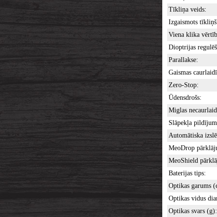
Tīkliņa veids:
Izgaismots tīkliņš
Viena klika vērtīb
Dioptrijas regulē
Parallakse:
Gaismas caurlaid
Zero-Stop:
Ūdensdrošs:
Miglas necaurlaid
Slāpekļa pildījum
Automātiska izslē
MeoDrop pārklāj
MeoShield pārklā
Baterijas tips:
Optikas garums (
Optikas vidus di
Optikas svars (g):