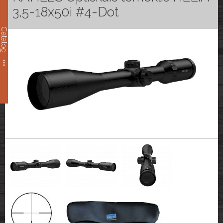
3,5-18x50i #4-Dot
Catalog