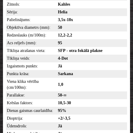
Zīmols:
Kahles
Sērija:
Helia
Palielinājums:
3,5x-18x
Objektīva diametrs (mm):
50
Redzeslauks (m/100m):
12,2-2,2
Acs reljefs (mm):
95
Tīkliņa atrašanas vieta:
SFP - otra fokālā plakne
Tīkliņa veids:
4-Dot
Izgaismots punkts:
Jā
Punkta krāsa:
Sarkana
Viena klika vērtība
1,0
(cm/100m):
Parallakse:
50-∞
Krēslas faktors:
10,5-30
Dienas gaismas caurlaidība:
95%
Dioptrija:
+2/-3,5
Ūdensdrošs:
Jā