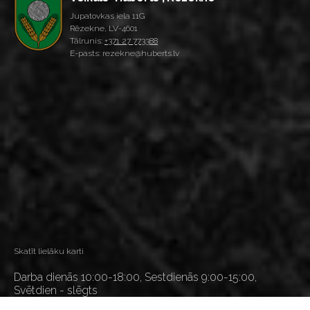
Jupatovkas iela 11G
Rēzekne, LV-4601
Tālrunis:
+371 27 773388
E-pasts: rezekne@huberts.lv
Skatīt lielāku karti
Darba dienās 10:00-18:00, Sestdienās 9:00-15:00,
Svētdien - slēgts