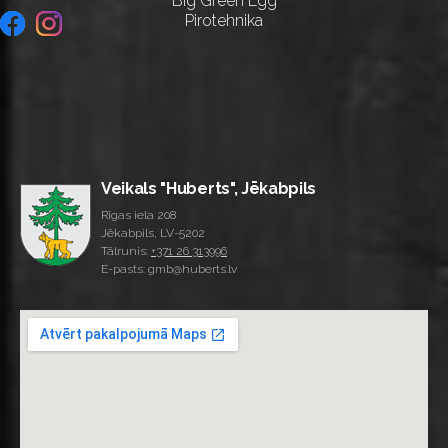
Big Green Egg
Pirotehnika
Veikals "Huberts", Jēkabpils
Rīgas iela 208
Jēkabpils, LV-5202
Tālrunis:
+371 26 313996
E-pasts: gmb@huberts.lv