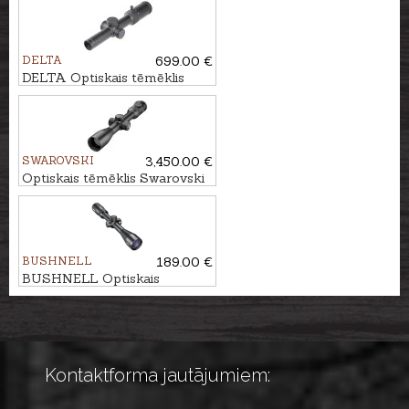
DELTA
699.00 €
DELTA Optiskais tēmēklis
Stryker HD 1-6x24 DSMR
SWAROVSKI
3,450.00 €
Optiskais tēmēklis Swarovski
Z8i 1.7-13.3x42 P SR - 4A-I
BUSHNELL
189.00 €
BUSHNELL Optiskais
tēmēklis LEGEND 3-9x40
Multi-X IR
Kontaktforma jautājumiem: