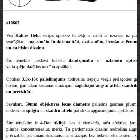
#10663
Visi
Kahles
Helia
sērijas optiskie tēmēkļi ir radīti ar uzsvaru uz paš
svarīgāko –
maksimālu funkcionalitāti, uzticamību, lietošanas ērtum
un estētisku dizainu.
Šis tēmēklis piedāvā lielisku
daudzpusību
un
uzlabotu optisko
veiktspēju
dažādos medību apstākļos.
Optikas
3,5x-18x palielinājums
nodrošina iespēju viegli pielāgoties ga
tuvām, gan tālām šaušanas situācijām,
saglabājot augstu attēla skaidrību
un precizitāti.
Savukārt,
50mm objektīvās lēcas diametrs
palielina gaismas plūsmu,
nodrošinot
spilgtu
un
skaidru attēlu
pat slikta apgaismojuma apstākļos.
Šim tēmēklim ir
4-Dot tīkliņš
, kas ir vienkāršs, taču efektīvs, ļaujo
pilnībā koncentrēties uz mērķi. Tā pārdomātais dizains nodrošina augstu
precizitāti, pat dinamiskās šaušanas situācijās, bez liekiem elementiem, kas