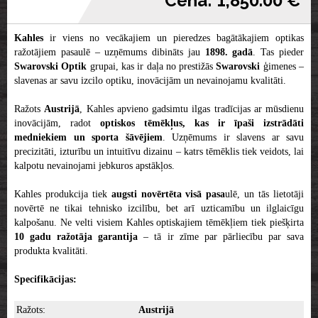
Cena: 1,850.00 €
Kahles
ir viens no vecākajiem un pieredzes bagātākajiem optikas
ražotājiem pasaulē – uzņēmums dibināts jau
1898. gadā
. Tas pieder
Swarovski
Optik
grupai, kas ir daļa no prestižās
Swarovski
ģimenes –
slavenas ar savu izcilo optiku, inovācijām un nevainojamu kvalitāti.
Ražots
Austrijā
, Kahles apvieno gadsimtu ilgas tradīcijas ar mūsdienu
inovācijām, radot
optiskos tēmēkļus, kas ir īpaši izstrādāti
medniekiem un sporta šāvējiem
. Uzņēmums ir slavens ar savu
precizitāti, izturību un intuitīvu dizainu – katrs tēmēklis tiek veidots, lai
kalpotu nevainojami jebkuros apstākļos.
Kahles produkcija tiek
augsti novērtēta visā pasa
ulē, un tās lietotāji
novērtē ne tikai tehnisko izcilību, bet arī uzticamību un ilglaicīgu
kalpošanu. Ne velti visiem Kahles optiskajiem tēmēkļiem tiek piešķirta
10 gadu ražotāja garantija
– tā ir zīme par pārliecību par sava
produkta kvalitāti.
Specifikācijas:
Ražots:
Austrijā