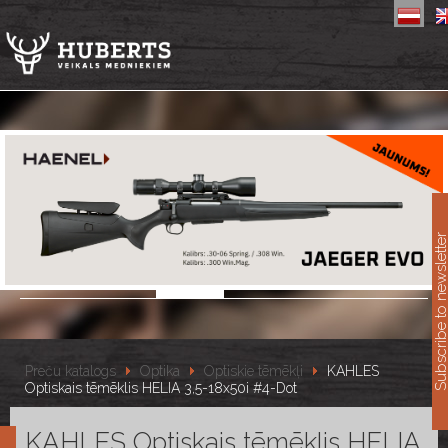
11
Subscribe to newslet
Preču katalogs
Optika
Optiskie tēmēkļi
KAHLES
Optiskais tēmēklis HELIA 3,5-18x50i #4-Dot
KAHLES Optiskais tēmēklis HELIA