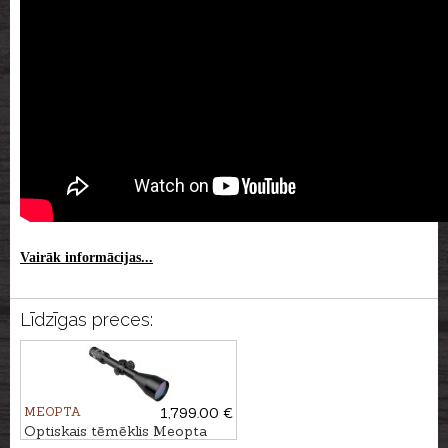
Vairāk informācijas...
Līdzīgas preces:
MEOPTA
1,799.00 €
Optiskais tēmēklis Meopta