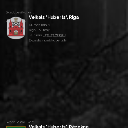
Skatīt lielāku karti
Veikals "Huberts", Rīga
Durbes iela 8
Rīga, LV-1007
Tālrunis:
+371 27 773328
E-pasts: riga@huberts.lv
Skatīt lielāku karti
Veikals "Huberts", Rēzekne