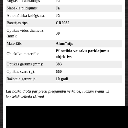
Miglas necaurlaidīgs:
Jā
Slāpekļa pildījums:
Jā
Automātiska izslēgšana:
Jā
Baterijas tips:
CR2032
Optikas vidus diametrs
30
(mm):
Materiāls:
Alumīnijs
Pilnstikla vairāku pārklājumu
Objektīva materiāls:
objektīvs
Optikas garums (mm):
383
Optikas svars (g):
660
Ražotāja garantija:
10 gadi
Lai noskaidrotu par preču pieejamību veikalos, lūdzam zvanīt uz
konkrētā veikala tālruni.