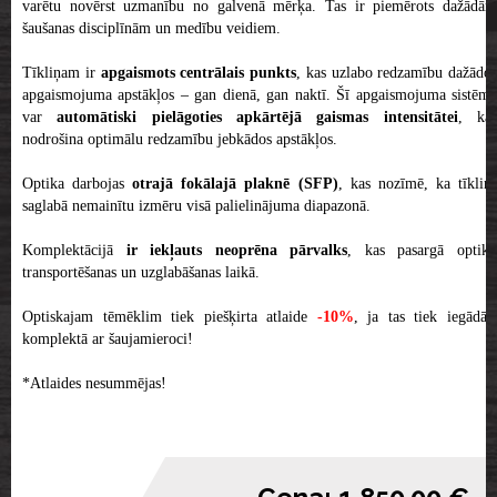
varētu novērst uzmanību no galvenā mērķa. Tas ir piemērots dažādām
šaušanas disciplīnām un medību veidiem.
Tīkliņam ir
apgaismots centrālais punkts
, kas uzlabo redzamību dažādos
apgaismojuma apstākļos – gan dienā, gan naktī. Šī apgaismojuma sistēma
var
automātiski pielāgoties apkārtējā gaismas intensitātei
, ka
nodrošina optimālu redzamību jebkādos apstākļos.
Optika darbojas
otrajā fokālajā plaknē (SFP)
, kas nozīmē, ka tīkliņ
saglabā nemainītu izmēru visā palielinājuma diapazonā.
Komplektācijā
ir iekļauts neoprēna pārvalks
, kas pasargā optik
transportēšanas un uzglabāšanas laikā.
Optiskajam tēmēklim tiek piešķirta atlaide
-10%
, ja tas tiek iegādāt
komplektā ar šaujamieroci!
*Atlaides nesummējas!