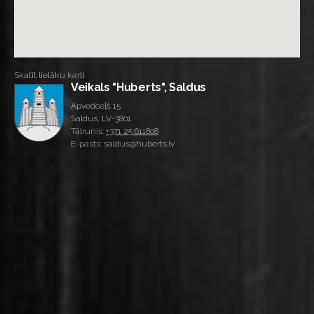
Skatīt lielāku karti
Veikals "Huberts", Saldus
Apvedceļš 15
Saldus, LV-3801
Tālrunis:
+371 25 611808
E-pasts: saldus@huberts.lv