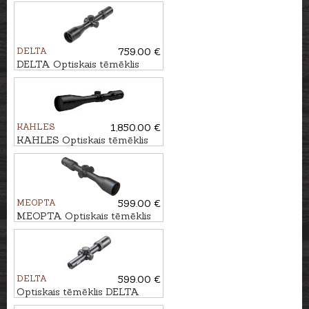
MeoStar R2 2.5-15x56 RD PA
- 4C
DELTA
759.00 €
DELTA Optiskais tēmēklis
Titanium 1.5-9x45 HD #4A-S
KAHLES
1,850.00 €
KAHLES Optiskais tēmēklis
HELIA 3,5-18x50i #4-Dot
MEOPTA
599.00 €
MEOPTA Optiskais tēmēklis
MeoHunter R5 4-20x50 SFP
RD #BDC 3
DELTA
599.00 €
Optiskais tēmēklis DELTA
Titanium HD 1-6x24 4A S