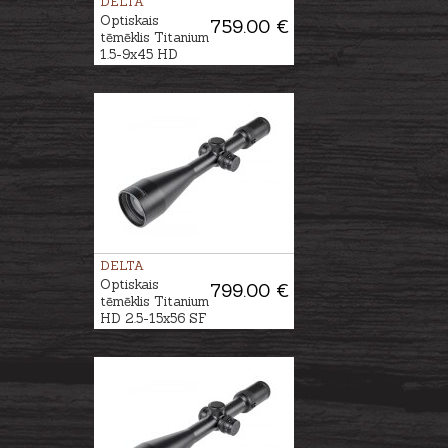
DELTA
Optiskais
759.00 €
tēmēklis Titanium
1.5-9x45 HD
#4A-S
DELTA
Optiskais
799.00 €
tēmēklis Titanium
HD 2.5-15x56 SF
- 4A S