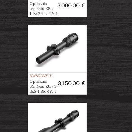
Optiskais
3,080.00 €
tēmēklis Z8i+
1-8x24 L 4A-I
SWAROVSKI
Optiskais
3,150.00 €
tēmēklis Z8i+ 1-
8x24 SR 4A-I