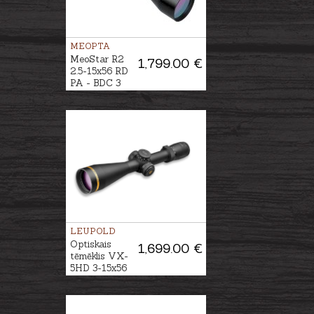
MEOPTA
MeoStar R2
1,799.00 €
2.5-15x56 RD
PA - BDC 3
LEUPOLD
Optiskais
1,699.00 €
tēmēklis VX-
5HD 3-15x56
FireDot 4 Fine