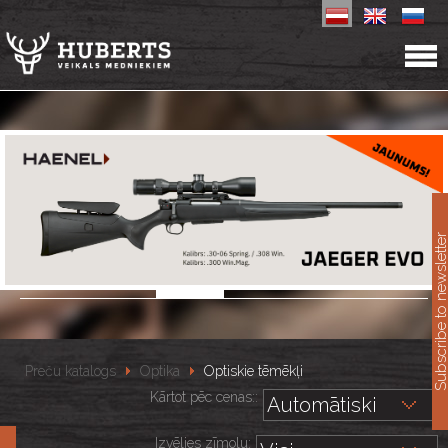
11
Subscribe to newslet
Preču katalogs
Optika
Optiskie tēmēkļi
Kārtot pēc cenas::
Izvēlies zīmolu: