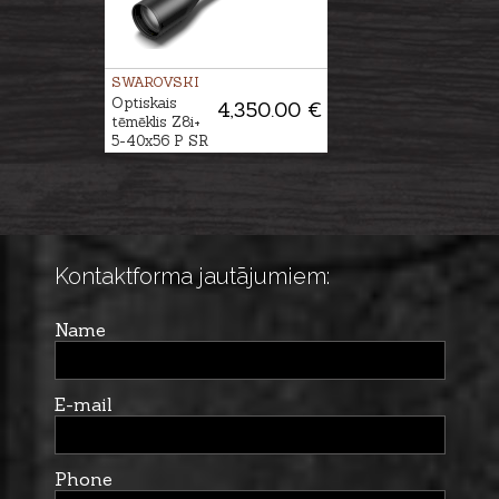
SWAROVSKI
Optiskais
4,350.00 €
tēmēklis Z8i+
5-40x56 P SR
4A-I
Kontaktforma jautājumiem:
Name
E-mail
Phone