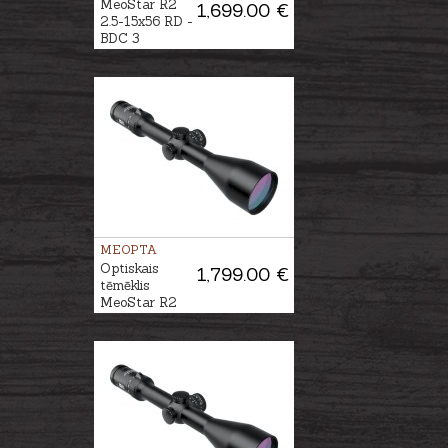
MeoStar R2
1,699.00 €
2.5-15x56 RD -
BDC 3
MEOPTA
Optiskais
1,799.00 €
tēmēklis
MeoStar R2
2.5-15x56 RD
PA - 4C