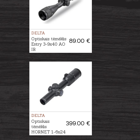
DELTA
Optiskais tēmēklis
89.00 €
Entry 3-9x40 AO
IR
DELTA
Optiskais
399.00 €
tēmēklis
HORNET 1-6x24
DDBR