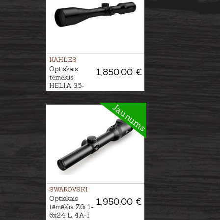
KAHLES
Optiskais
1,850.00 €
tēmēklis
HELIA 3,5-
18x50i #4-Dot
Jaunums
SWAROVSKI
Optiskais
1,950.00 €
tēmēklis Z6i 1-
6x24 L 4A-I