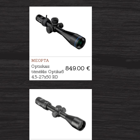
MEOPTA
Optiskais
849.00 €
tēmēklis Optika6
4,5-27x50 RD
SFP - 4C