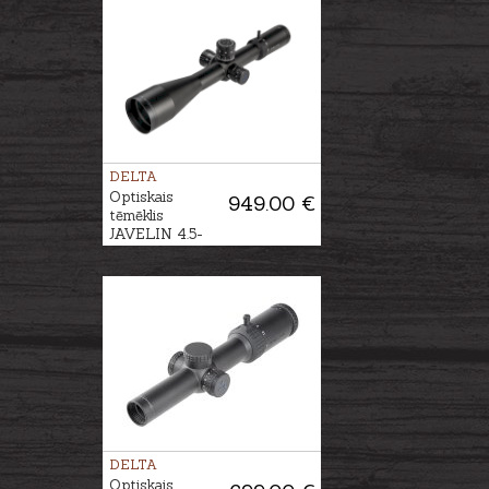
DELTA
Optiskais
949.00 €
tēmēklis
JAVELIN 4.5-
30x56 SMR-1
DELTA
Optiskais