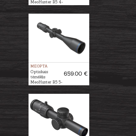
MeoHunter R5 4-
20x50 SFP RD
#BDC 3
MEOPTA
Optiskais
659.00 €
tēmēklis
MeoHunter R5 5-
25x56 FFP RD
#BDC 3