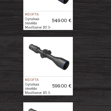
MEOPTA
Optiskais
549.00 €
tēmēklis
MeoHunter R5 3-
15x50 SFP RD
#BDC 3
MEOPTA
Optiskais
599.00 €
tēmēklis
MeoHunter R5 3-
15x50 FFP RD
#BDC 3