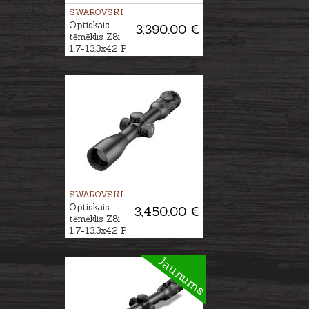
SWAROVSKI
Optiskais
3,390.00 €
tēmēklis Z8i
1.7-13.3x42 P
L - 4A-I
SWAROVSKI
Optiskais
3,450.00 €
tēmēklis Z8i
1.7-13.3x42 P
SR - 4A-I
Jaunums