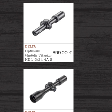
DELTA
Optiskais
599.00 €
tēmēklis Titanium
HD 1-6x24 4A S