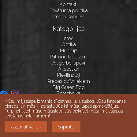
Kontakti
Privātuma politika
Izmēru tabulas
Kategorijas
Ieroči
Optika
Munīcija
Patronu lādēšana
Apģērbs, apavi
Aksesuāri
Pievilinātāji
Preces dzīvniekiem
Big Green Egg
Pirotehnika
Mūsu mājaslapa izmanto sīkdatnes, lai uzlabotu Jūsu lietošanas
pieredzi un mēs - izprastu Jūs kā mūsu lapas apmeklētājus.
Turpinot lietot mūsu mājaslapu Jūs piekrītiet mūsu mājaslapas
lietošanas noteikumiem!
Uzzināt vairāk
Sapratu