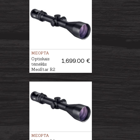
MEOPTA
Optiskais
1,699.00 €
tēmēklis
MeoStar R2
2.5-15x56 RD -
4C
MEOPTA