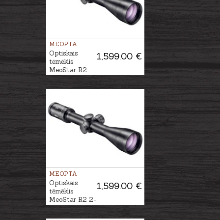
MEOPTA
Optiskais
1,599.00 €
tēmēklis
MeoStar R2
1.7-10x42 RD -
4C
MEOPTA
Optiskais
1,599.00 €
tēmēklis
MeoStar R2 2-
12x50 RD - 4C