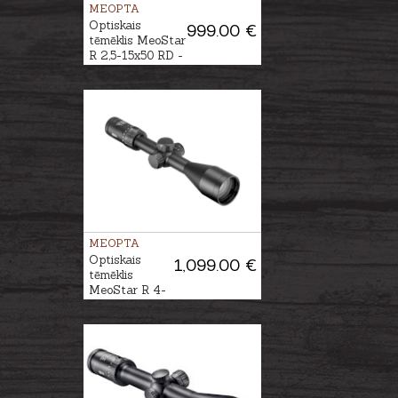
MEOPTA
Optiskais
999.00 €
tēmēklis MeoStar
R 2,5-15x50 RD -
4C
MEOPTA
Optiskais
1,099.00 €
tēmēklis
MeoStar R 4-
24x56 PA RD
#MOA-MR