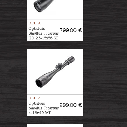
DELTA
Optiskais
799.00 €
tēmēklis Titanium
HD 2.5-15x56 SF
- 4A SB
DELTA
Optiskais
299.00 €
tēmēklis Titanium
4-16x42 MD