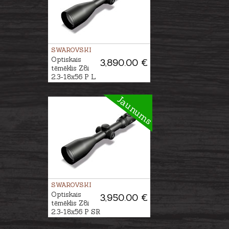
SWAROVSKI
Optiskais
3,890.00 €
tēmēklis Z8i
2.3-18x56 P L
4A-I
Jaunums
SWAROVSKI
Optiskais
3,950.00 €
tēmēklis Z8i
2.3-18x56 P SR
4A-I