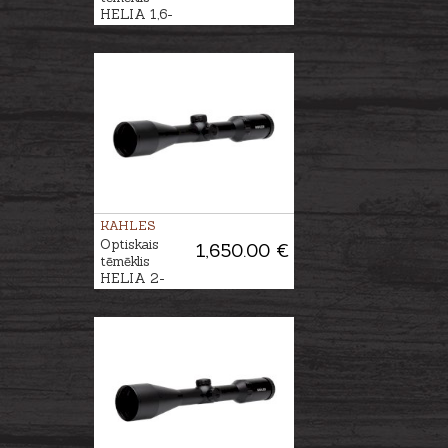
HELIA 1,6-
8x42i #4-Dot
KAHLES
Optiskais
1,650.00 €
tēmēklis
HELIA 2-
10x50i #4-Dot