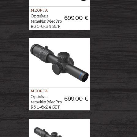
MEOPTA
Optiskais
699.00 €
tēmēklis MeoPro
R6 1-6x24 SFP
RD #4C
MEOPTA
Optiskais
699.00 €
tēmēklis MeoPro
R6 1-6x24 SFP
RD #K-Dot 2