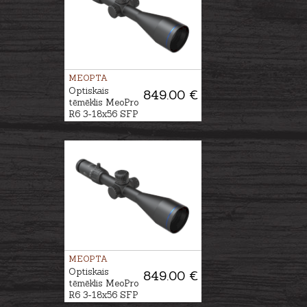
MEOPTA
Optiskais
849.00 €
tēmēklis MeoPro
R6 3-18x56 SFP
RD #4C
MEOPTA
Optiskais
849.00 €
tēmēklis MeoPro
R6 3-18x56 SFP
RD #BDC 3