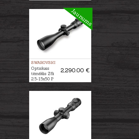
Jaunums
SWAROVSKI
Optiskais
2,290.00 €
tēmēklis Z6i
2.5-15x50 P
BT L 4A-I