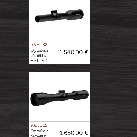
KAHLES
Optiskais
1,540.00 €
tēmēklis
HELIA 1-
5x24i #4-DH
KAHLES
Optiskais
1,650.00 €
tēmēklis