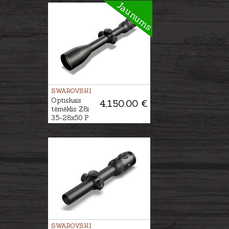
Jaunums
SWAROVSKI
Optiskais
4,150.00 €
tēmēklis Z8i
3.5-28x50 P
SR 4A-I
SWAROVSKI