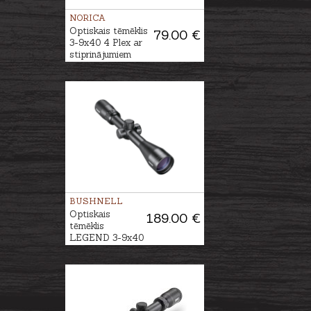
NORICA
Optiskais tēmēklis
79.00 €
3-9x40 4 Plex ar
stiprinājumiem
BUSHNELL
Optiskais
189.00 €
tēmēklis
LEGEND 3-9x40
Multi-X IR