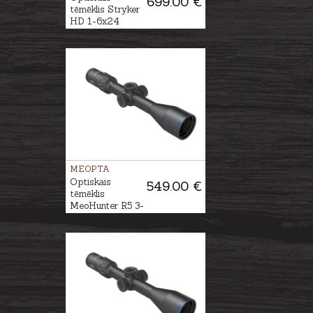
699.00 €
tēmēklis Stryker
HD 1-6x24
DSMR
MEOPTA
Optiskais
549.00 €
tēmēklis
MeoHunter R5 3-
15x50 SFP RD
#4C