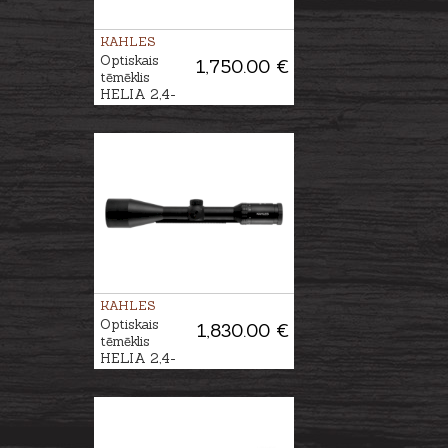
KAHLES
Optiskais
1,750.00 €
tēmēklis
HELIA 2,4-
12x56i #4-Dot
KAHLES
Optiskais
1,830.00 €
tēmēklis
HELIA 2,4-
12x56i #4-Dot
SR