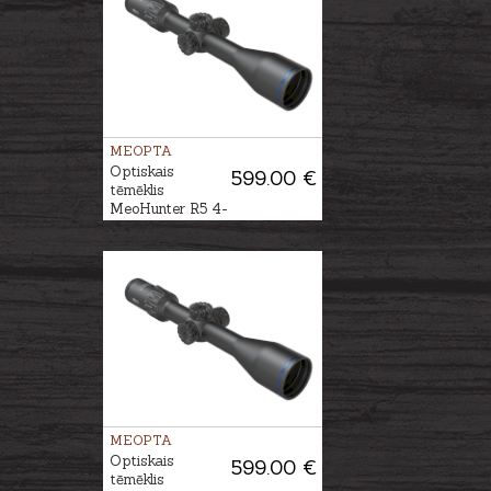
MEOPTA
Optiskais
599.00 €
tēmēklis
MeoHunter R5 4-
20x50 SFP RD
#4C
MEOPTA
Optiskais
599.00 €
tēmēklis