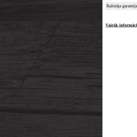
Ražotāja garantij
Vairāk informācij