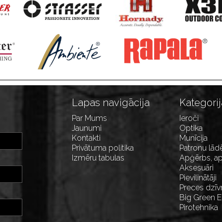
Lapas navigācija
Kategorij
Par Mums
Ieroči
Jaunumi
Optika
Kontakti
Munīcija
Privātuma politika
Patronu lād
Izmēru tabulas
Apģērbs, ap
Aksesuāri
Pievilinātāji
Preces dzīv
Big Green 
Pirotehnika