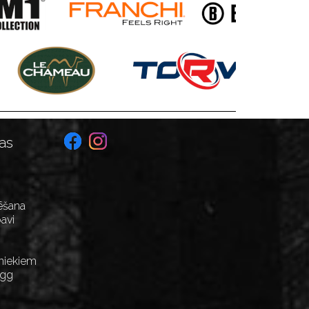
as
ēšana
avi
niekiem
Egg