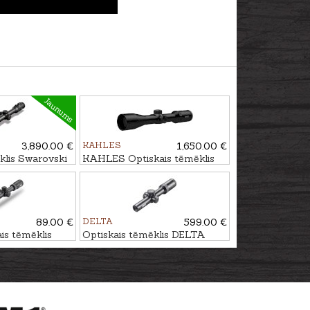
Jaunums
3,890.00 €
KAHLES
1,650.00 €
klis Swarovski
KAHLES Optiskais tēmēklis
P L 4A-I
HELIA 1,6-8x42i #4-Dot
89.00 €
DELTA
599.00 €
is tēmēklis
Optiskais tēmēklis DELTA
AO IR
Titanium HD 1-6x24 4A S