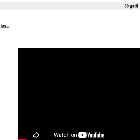
a
30
as...