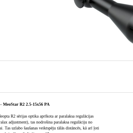
-
MeoStar R2 2.5-15x56 PA
opta R2 sērijas optika aprīkota ar paralaksa regulācijas
ralax adjustment), tas nodrošina paralaksa regulāciju no
i. Tas uzlabo šaušanas veiktspēju tālās distāncēs, kā arī ļoti