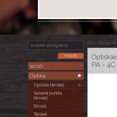
Preču katalogs
Optiska
PA - 4C
Ieroči
Optika
Optiskie tēmēkļi
Sarkanā punkta
tēmekļi
Binokļi
Tālskati