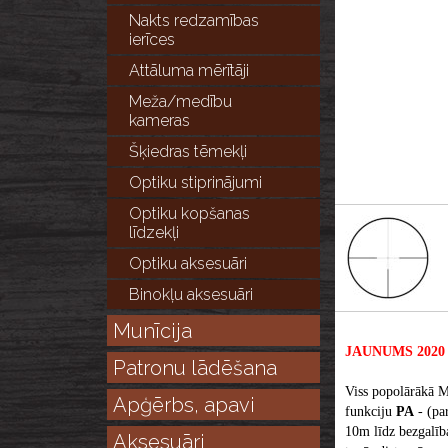
Nakts redzamības
ierīces
Attāluma mērītāji
Meža/medību
kameras
Šķiedras tēmekļi
Optiku stiprinājumi
Optiku kopšanas
līdzekļi
Optiku aksesuāri
Binokļu aksesuāri
Munīcija
JAUNUMS 2020
Patronu lādēšana
Viss popolārākā Me
Apģērbs, apavi
funkciju
PA
-
(pa
10m līdz bezgalība
Aksesuāri