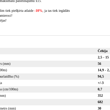
r maksimālu palielinājumu x15.
im tiek piešķirta atlaide
-10%
, ja tas tiek iegādāts
amieroci!
ējas!
Čehi
2,5 - 15
rs (mm)
56
100m)
14,9 - 2,
aurlaidība (%)
94,5
ja
+/-3
ība (cm/100m)
0,7
(mm)
352
682
ametrs (mm)
30