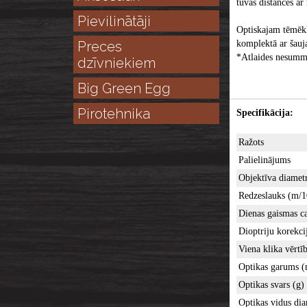
tuvās distancēs a
Pievilinātāji
Optiskajam tēmēkl
Preces
komplektā ar šauj
*Atlaides nesumm
dzīvniekiem
Big Green Egg
Pirotehnika
Specifikācija:
Ražots
Palielinājums
Objektīva diamet
Redzeslauks (m/
Dienas gaismas c
Dioptriju korekci
Viena klika vērt
Optikas garums 
Optikas svars (g)
Optikas vidus di