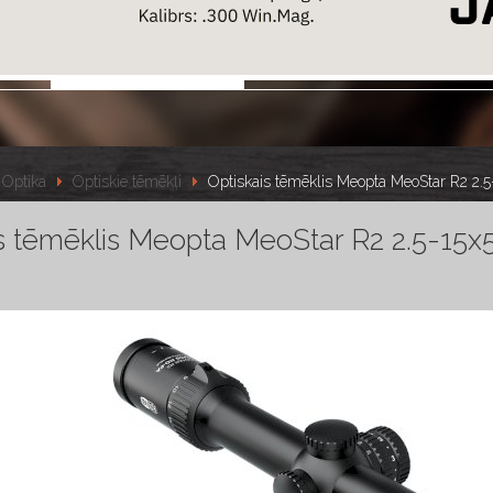
Optika
Optiskie tēmēkļi
Optiskais tēmēklis Meopta MeoStar R2 2.
is tēmēklis Meopta MeoStar R2 2.5-15