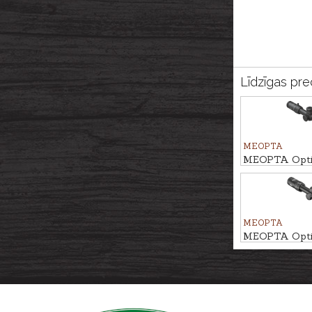
Līdzīgas pre
MEOPTA
MEOPTA Optis
MeoPro R6 3
#4C
MEOPTA
MEOPTA Optis
MeoStar R 2,