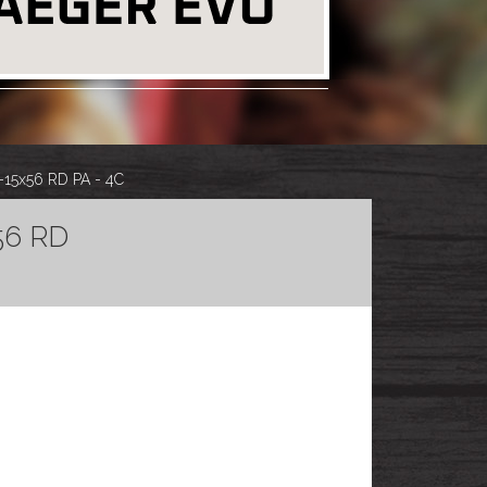
5-15x56 RD PA - 4C
x56 RD