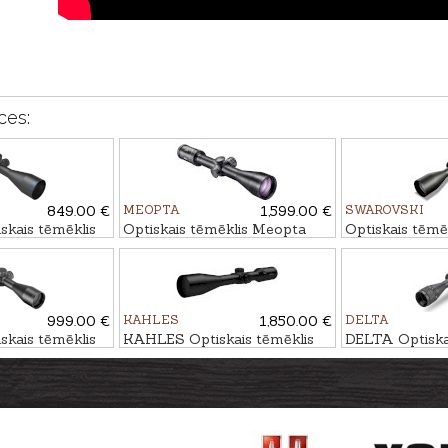
ces:
849.00 €
MEOPTA
1,599.00 €
SWAROVSKI
kais tēmēklis
Optiskais tēmēklis Meopta
Optiskais tēmē
-18x56 SFP RD
MeoStar R2 2-12x50 RD - 4C
Z8i 2.3-18x56 
999.00 €
KAHLES
1,850.00 €
DELTA
kais tēmēklis
KAHLES Optiskais tēmēklis
DELTA Optiska
5-15x50 RD - 4C
HELIA 3,5-18x50i #4-Dot
Entry 3-9x40 