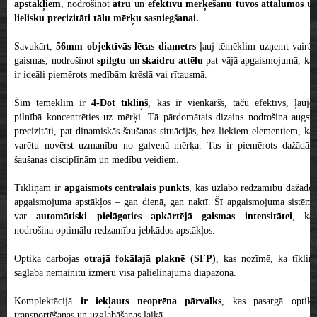
apstākļiem
, nodrošinot
ātru
un
efektīvu mērķēšanu
tuvos attālumos
un
lielisku precizitāti tālu mērķu sasniegšanai.
Savukārt,
56mm objektīvās lēcas diametrs
ļauj tēmēklim uzņemt vairāk
gaismas, nodrošinot
spilgtu
un
skaidru attēlu
pat vājā apgaismojumā, ka
ir ideāli piemērots medībām krēslā vai rītausmā.
Šim tēmēklim ir
4-Dot tīkliņš
, kas ir vienkāršs, taču efektīvs, ļaujo
pilnībā koncentrēties uz mērķi. Tā pārdomātais dizains nodrošina augstu
precizitāti, pat dinamiskās šaušanas situācijās, bez liekiem elementiem, kas
varētu novērst uzmanību no galvenā mērķa. Tas ir piemērots dažādām
šaušanas disciplīnām un medību veidiem.
Tīkliņam ir
apgaismots centrālais punkts
, kas uzlabo redzamību dažādos
apgaismojuma apstākļos – gan dienā, gan naktī. Šī apgaismojuma sistēma
var
automātiski pielāgoties apkārtējā gaismas intensitātei
, ka
nodrošina optimālu redzamību jebkādos apstākļos.
Optika darbojas
otrajā fokālajā plaknē (SFP)
, kas nozīmē, ka tīkliņ
saglabā nemainītu izmēru visā palielinājuma diapazonā.
Komplektācijā
ir iekļauts neoprēna pārvalks
, kas pasargā optik
transportēšanas un uzglabāšanas laikā.