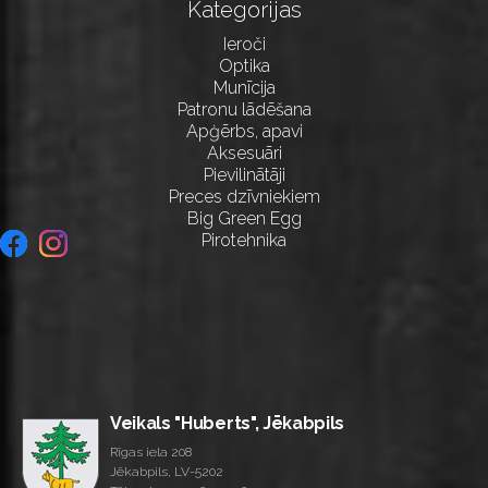
Kategorijas
Ieroči
Optika
Munīcija
Patronu lādēšana
Apģērbs, apavi
Aksesuāri
Pievilinātāji
Preces dzīvniekiem
Big Green Egg
Pirotehnika
Veikals "Huberts", Jēkabpils
Rīgas iela 208
Jēkabpils, LV-5202