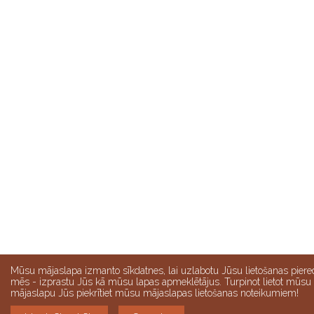
Mūsu mājaslapa izmanto sīkdatnes, lai uzlabotu Jūsu lietošanas piere
mēs - izprastu Jūs kā mūsu lapas apmeklētājus. Turpinot lietot mūsu
mājaslapu Jūs piekrītiet mūsu mājaslapas lietošanas noteikumiem!