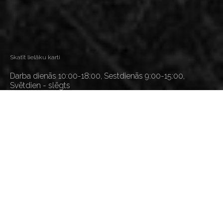
Skatīt lielāku karti
Darba dienās 10:00-18:00, Sestdienās 9:00-15:00,
Svētdien - slēgts