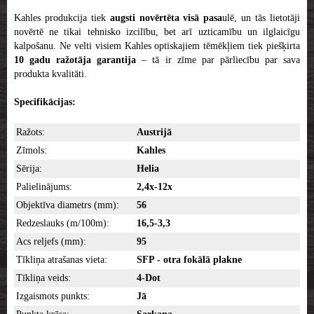
Kahles produkcija tiek
augsti novērtēta visā pasa
ulē, un tās lietotāji
novērtē ne tikai tehnisko izcilību, bet arī uzticamību un ilglaicīgu
kalpošanu. Ne velti visiem Kahles optiskajiem tēmēkļiem tiek piešķirta
10 gadu ražotāja garantija
– tā ir zīme par pārliecību par sava
produkta kvalitāti.
Specifikācijas:
Ražots:
Austrijā
Zīmols:
Kahles
Sērija:
Helia
Palielinājums:
2,4x-12x
Objektīva diametrs (mm):
56
Redzeslauks (m/100m):
16,5-3,3
Acs reljefs (mm):
95
Tīkliņa atrašanas vieta:
SFP - otra fokālā plakne
Tīkliņa veids:
4-Dot
Izgaismots punkts:
Jā