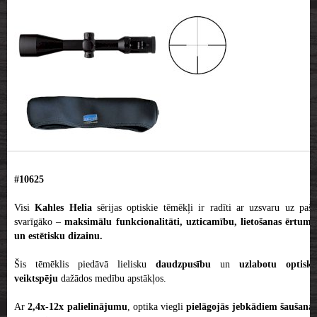
#10625
Visi
Kahles
Helia
sērijas optiskie tēmēkļi ir radīti ar uzsvaru uz paš
svarīgāko –
maksimālu funkcionalitāti, uzticamību, lietošanas ērtum
un estētisku dizainu.
Šis tēmēklis piedāvā lielisku
daudzpusību
un
uzlabotu optisko
veiktspēju
dažādos medību apstākļos.
Ar
2,4x-12x palielinājumu
, optika viegli
pielāgojās jebkādiem šaušana