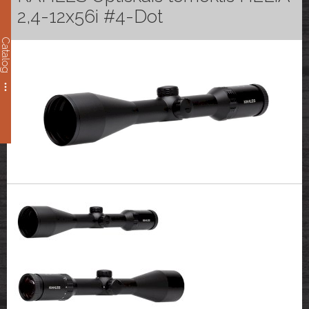
2,4-12x56i #4-Dot
Catalog