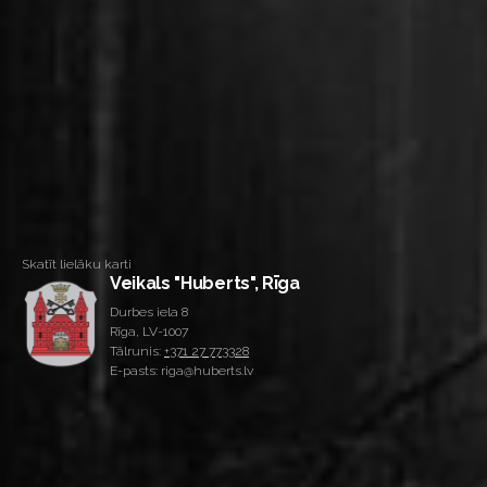
Skatīt lielāku karti
Veikals "Huberts", Rīga
Durbes iela 8
Rīga, LV-1007
Tālrunis:
+371 27 773328
E-pasts: riga@huberts.lv