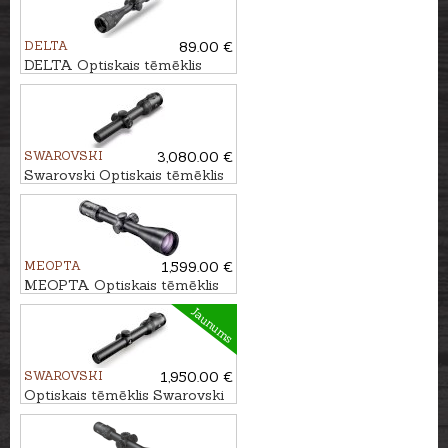
DELTA
89.00 €
DELTA Optiskais tēmēklis
Entry 3-9x40 AO IR
SWAROVSKI
3,080.00 €
Swarovski Optiskais tēmēklis
Z8i+ 1-8x24 L 4A-I
MEOPTA
1,599.00 €
MEOPTA Optiskais tēmēklis
MeoStar R2 1.7-10x42 RD -
Jaunums
4C
SWAROVSKI
1,950.00 €
Optiskais tēmēklis Swarovski
Z6i 1-6x24 L 4A-I