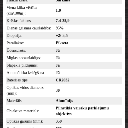
Punkta krāsa:
Sarkana
Viena klika vērtība
1,0
(cm/100m):
Krēslas faktors:
7,4-25,9
Dienas gaismas caurlaidība:
95%
Dioptrija:
+2/-3,5
Parallakse:
Fiksēta
Ūdensdrošs:
Jā
Miglas necaurlaidīgs:
Jā
Slāpekļa pildījums:
Jā
Automātiska izslēgšana:
Jā
Baterijas tips:
CR2032
Optikas vidus diametrs
30
(mm):
Materiāls:
Alumīnijs
Pilnstikla vairāku pārklājumu
Objektīva materiāls:
objektīvs
Optikas garums (mm):
359