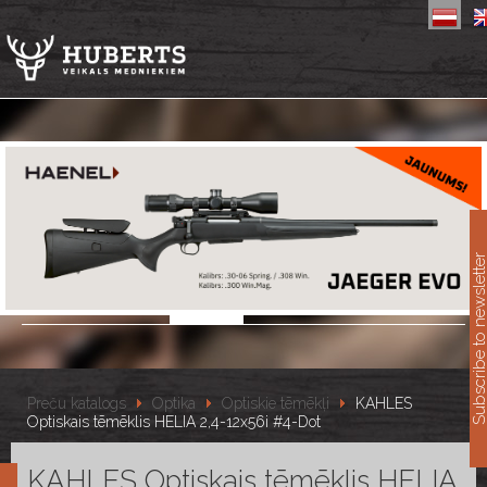
11
Subscribe to newslet
Preču katalogs
Optika
Optiskie tēmēkļi
KAHLES
Optiskais tēmēklis HELIA 2,4-12x56i #4-Dot
KAHLES Optiskais tēmēklis HELIA