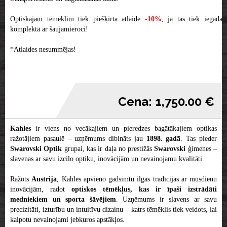
Optiskajam tēmēklim tiek piešķirta atlaide
-10%
, ja tas tiek iegādāt
komplektā ar šaujamieroci!
*Atlaides nesummējas!
Cena: 1,750.00 €
Kahles
ir viens no vecākajiem un pieredzes bagātākajiem optikas
ražotājiem pasaulē – uzņēmums dibināts jau
1898. gadā
. Tas pieder
Swarovski
Optik
grupai, kas ir daļa no prestižās
Swarovski
ģimenes –
slavenas ar savu izcilo optiku, inovācijām un nevainojamu kvalitāti.
Ražots
Austrijā
, Kahles apvieno gadsimtu ilgas tradīcijas ar mūsdienu
inovācijām, radot
optiskos tēmēkļus, kas ir īpaši izstrādāti
medniekiem un sporta šāvējiem
. Uzņēmums ir slavens ar savu
precizitāti, izturību un intuitīvu dizainu – katrs tēmēklis tiek veidots, lai
kalpotu nevainojami jebkuros apstākļos.