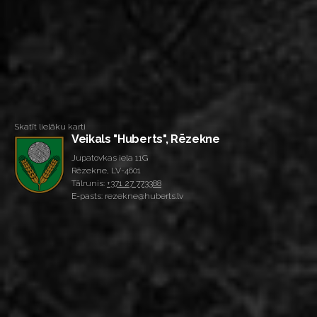
Skatīt lielāku karti
Veikals "Huberts", Rēzekne
Jupatovkas iela 11G
Rēzekne, LV-4601
Tālrunis:
+371 27 773388
E-pasts: rezekne@huberts.lv