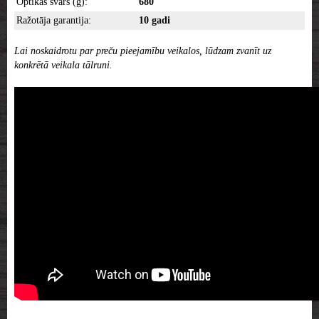
Optikas svars (g):
680
Ražotāja garantija:
10 gadi
Lai noskaidrotu par preču pieejamību veikalos, lūdzam zvanīt uz
konkrētā veikala tālruni.