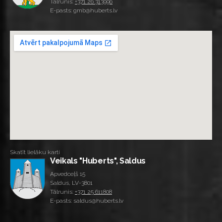
Tālrunis:
+371 26 313996
E-pasts: gmb@huberts.lv
Skatīt lielāku karti
Veikals "Huberts", Saldus
Apvedceļš 15
Saldus, LV-3801
Tālrunis:
+371 25 611808
E-pasts: saldus@huberts.lv