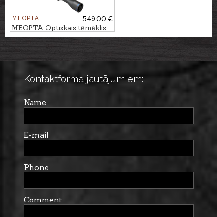
MEOPTA
549.00 €
MEOPTA Optiskais tēmēklis
MeoHunter R5 3-15x50 SFP
RD #BDC 3
Kontaktforma jautājumiem:
Name
E-mail
Phone
Comment