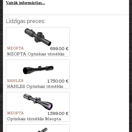
Vairāk informācijas...
Līdzīgas preces:
MEOPTA
699.00 €
MEOPTA Optiskais tēmēklis
MeoPro R6 1-6x24 SFP RD
#K-Dot 2
KAHLES
1,750.00 €
KAHLES Optiskais tēmēklis
HELIA 2,4-12x56i #4-Dot
MEOPTA
1,599.00 €
Optiskais tēmēklis Meopta
MeoStar R2 2-12x50 RD - 4C