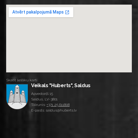
Skatīt lielāku karti
Veikals "Huberts", Saldus
Apvedceļš 15
Saldus, LV-3801
Tālrunis:
+371 25 611808
E-pasts: saldus@huberts.lv