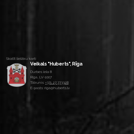
Skatīt lielāku karti
Veikals "Huberts", Rīga
Durbes iela 8
Rīga, LV-1007
Tālrunis:
+371 27 773328
E-pasts: riga@huberts.lv