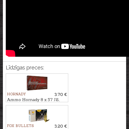
Līdzīgas preces:
HORNADY
3.70 €
Ammo Hornady 8 x 57 JS,
ECX 11,7g
FOX BULLETS
3.20 €