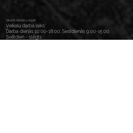
Skatīt lielāku karti
Veikalu darba laiks:
Darba dienās 10:00-18:00, Sestdienās 9:00-15:00,
Svētdien - slēgts