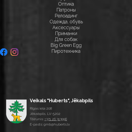
Оптика
Патроны
Релоадинг
Одежда, обувь
Аксессуары
Приманки
Для собак
Big Green Egg
Пиротехника
Veikals "Huberts", Jēkabpils
Rīgas iela 208
Jēkabpils, LV-5202
Tālrunis:
+371 26 313996
E-pasts: gmb@huberts.lv