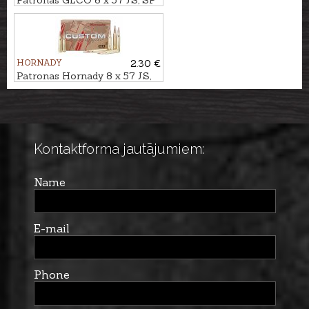
Patronas GECO 8 x 57 JS, SP
12,0g
HORNADY
2.30 €
Patronas Hornady 8 x 57 JS,
SP 12,6g Custom INT
Kontaktforma jautājumiem:
Name
E-mail
Phone