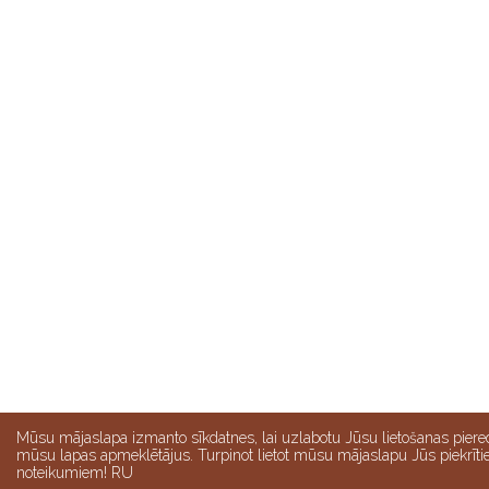
Mūsu mājaslapa izmanto sīkdatnes, lai uzlabotu Jūsu lietošanas piere
mūsu lapas apmeklētājus. Turpinot lietot mūsu mājaslapu Jūs piekrīt
noteikumiem! RU