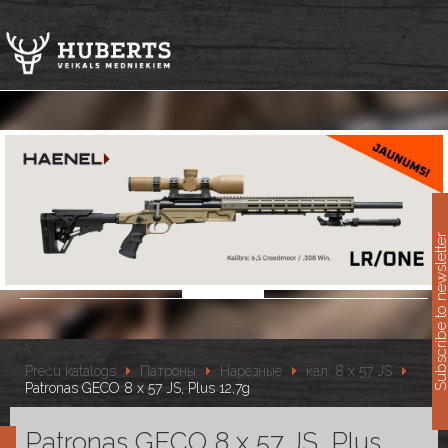
11
Subscribe to newslet
Preču katalogs
Патроны
Нарезные
кал. 8 x 57 JS
Patronas GECO 8 x 57 JS, Plus 12,7g
Patronas GECO 8 x 57 JS, Plus