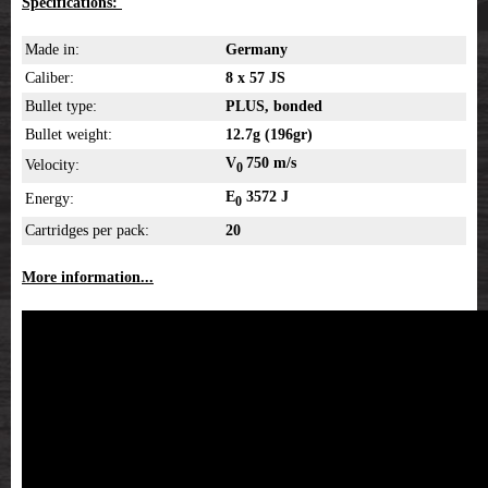
Specifications:
Made in:
Germany
Caliber:
8 x 57 JS
Bullet type:
PLUS, bonded
Bullet weight:
12.7g (196gr)
V
750 m/s
Velocity:
0
E
3572 J
Energy:
0
Cartridges per pack:
20
More information...