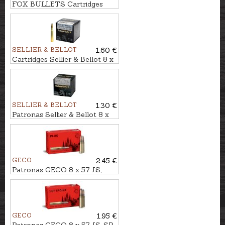
FOX BULLETS Cartridges
8x75 JS 10,4g - non-lead
SELLIER & BELLOT
1.60 €
Cartridges Sellier & Bellot 8 x
57 JS, SPCE 12,7g
SELLIER & BELLOT
1.30 €
Patronas Sellier & Bellot 8 x
57 JS, FMJ 12,7g
GECO
2.45 €
Patronas GECO 8 x 57 JS,
Plus 12,7g
GECO
1.95 €