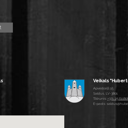
ls
Veikals "Hubert
Apvedceļš 15
Saldus, LV-3801
Tālrunis:
+371 25 61180
E-pasts: saldus@huber