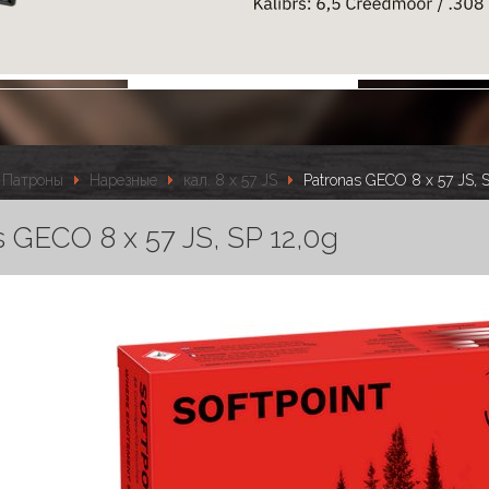
Патроны
Нарезные
кал. 8 x 57 JS
Patronas GECO 8 x 57 JS, S
s GECO 8 x 57 JS, SP 12,0g