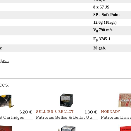
8 x 57 JS
SP - Soft Point
12.0g (185gr)
V
790 m/s
0
E
3745 J
0
ā:
20 gab.
as...
ces:
3.20 €
SELLIER & BELLOT
1.30 €
HORNADY
Cartridges
Patronas Sellier & Bellot 8 x
Patronas Horna
 - non-lead
57 JS, FMJ 12,7g
SP 12,6g Cus