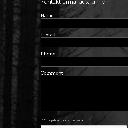
Kontaktforma jautājumiem:
Name
E-mail
Phone
Comment
* Obligāti aizpildāmie lauki