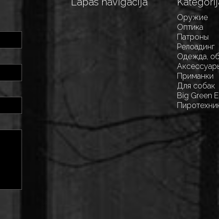
Lapas navigācija
Kategorij
Оружие
Оптика
Патроны
Релоадинг
Одежда, о
Аксессуар
Приманки
Для собак
Big Green 
Пиротехни