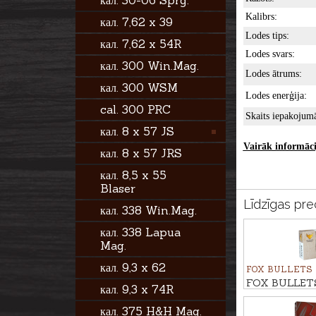
кал. 30-06 Sprg.
Kalibrs:
кал. 7,62 x 39
Lodes tips:
кал. 7,62 x 54R
Lodes svars:
кал. 300 Win.Mag.
Lodes ātrums:
кал. 300 WSM
Lodes enerģija:
cal. 300 PRC
Skaits iepakojum
кал. 8 x 57 JS
Vairāk informācij
кал. 8 x 57 JRS
кал. 8,5 x 55
Blaser
Līdzīgas pre
кал. 338 Win.Mag.
кал. 338 Lapua
Mag.
кал. 9,3 x 62
FOX BULLETS
FOX BULLETS 
кал. 9,3 x 74R
8x75 JS 10,4g
кал. 375 H&H Mag.