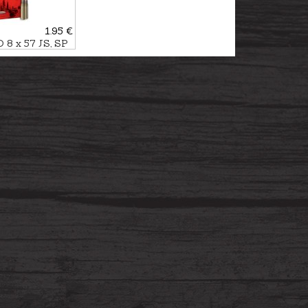
1.95 €
 8 x 57 JS, SP