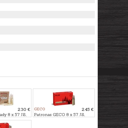
2.30 €
GECO
2.45 €
dy 8 x 57 JS,
Patronas GECO 8 x 57 JS,
tom INT
Plus 12,7g