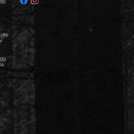
as
бувь
ы
Egg
ка