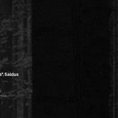
s", Saldus
8
ts.lv