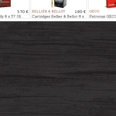
3.70 €
SELLIER & BELLOT
1.60 €
GECO
 8 x 57 JS,
Cartridges Sellier & Bellot 8 x
Patronas GECO
57 JS, SPCE 12,7g
12,0g