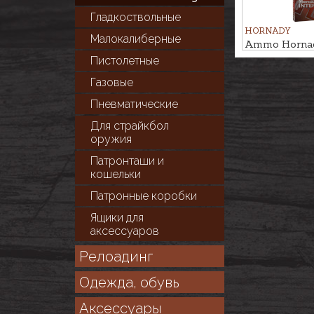
Гладкоствольные
HORNADY
Малокалиберные
Ammo Hornady
ECX 11,7g
Пистолетные
Газовые
Пневматические
Для cтрайкбол
оружия
Патронташи и
кошельки
Патронные коробки
Ящики для
аксессуаров
Релоадинг
Одежда, обувь
Аксессуары