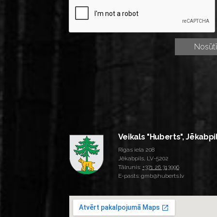
Veikals "Huberts", Jēkabpi
Rīgas iela 208
Jēkabpils, LV-5202
Tālrunis:
+371 26 313996
E-pasts: gmb@huberts.lv