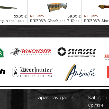
55.00 €
RISERVA
39.00 €
RISERVA
un shell belt,
RISERVA Cheek pad, 7-Shot
RISERVA Shotg
13-Shot
Lapas navigācija
Kategorij
Оружие