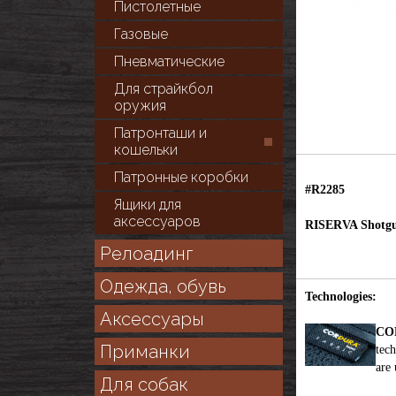
Пистолетные
Газовые
Пневматические
Для cтрайкбол
оружия
Патронташи и
кошельки
Патронные коробки
#R2285
Ящики для
аксессуаров
RISERVA Shotgun
Релоадинг
Одежда, обувь
Technologies:
Аксессуары
CO
Приманки
tech
are 
Для собак