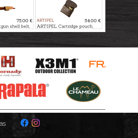
75.00 €
ARTIPEL
54.00 €
un shell belt,
ARTIPEL Cartridge pouch,
11-Shot
as