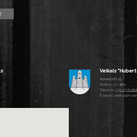
ls
Veikals "Hubert
Apvedceļš 15
Saldus, LV-3801
Tālrunis:
+371 25 61180
E-pasts: saldus@huber