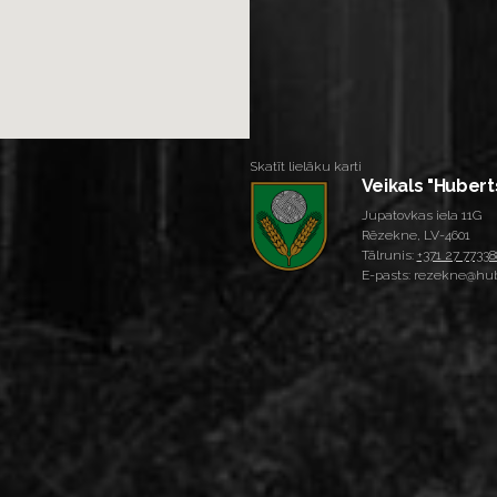
Skatīt lielāku karti
Veikals "Hubert
Jupatovkas iela 11G
Rēzekne, LV-4601
Tālrunis:
+371 27 77338
E-pasts: rezekne@hub