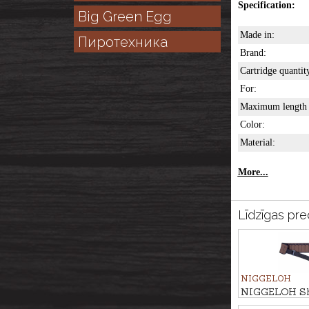
Specification:
Big Green Egg
Made in:
Пиротехника
Brand:
Cartridge quantit
For:
Maximum length 
Color:
Material:
More...
Līdzīgas pre
NIGGELOH
NIGGELOH Sho
belt, 17-Shot