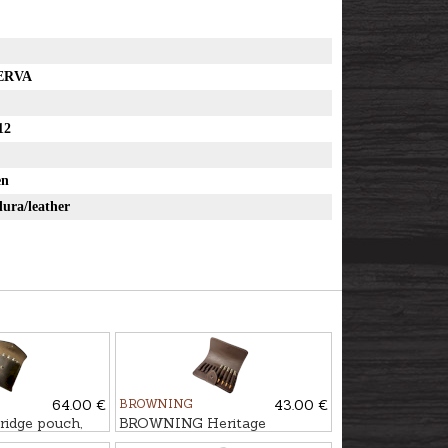
ERVA
12
en
ura/leather
64.00 €
BROWNING
43.00 €
idge pouch,
BROWNING Heritage
cartridge pouch, 10-Shot