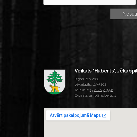
Veikals "Huberts", Jēkabpi
Rīgas iela 208
Jēkabpils, LV-5202
Tālrunis:
+371 26 313996
E-pasts: gmb@huberts.lv