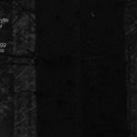
бувь
ы
Egg
ка