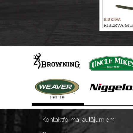
RISERVA
RISERVA Shotg
22-Shot
Kontaktforma jautājumiem: