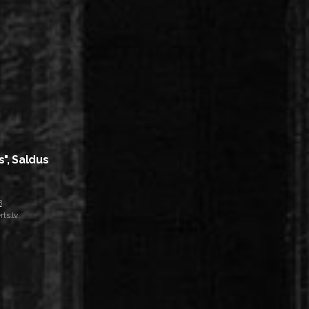
s", Saldus
8
ts.lv