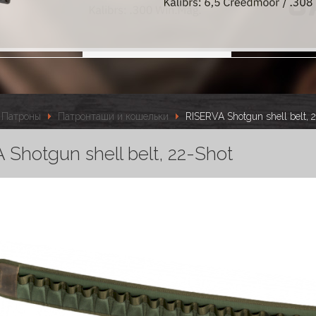
Патроны
Патронташи и кошельки
RISERVA Shotgun shell belt, 
Shotgun shell belt, 22-Shot