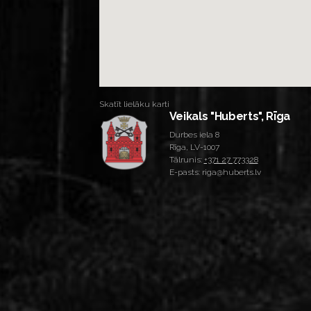
Skatīt lielāku karti
Veikals "Huberts", Rīga
Durbes iela 8
Rīga, LV-1007
Tālrunis:
+371 27 773328
E-pasts: riga@huberts.lv