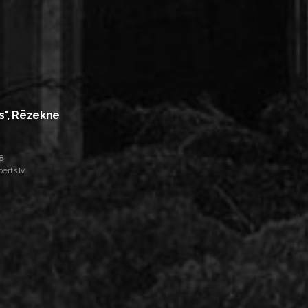
s", Rēzekne
8
erts.lv