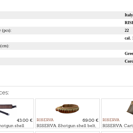
Italy
RIS
y (pcs):
22
cal. 
(cm):
Gre
Cord
ces:
43.00 €
RISERVA
69.00 €
RISERVA
tgun shell
RISERVA Shotgun shell belt,
RISERVA Cartr
26-Shot
10-Shot