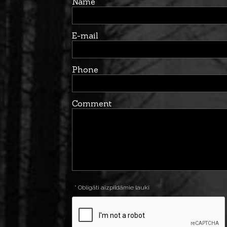
Name
E-mail
Phone
Comment
* Obligāti aizpildāmie lauki