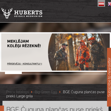
11
Subscribe to newslet
Preču katalogs
Big Green Egg
BGE Čuguna plančas puse
priekš Large grila
BGE Čuguna plančas puse priekš