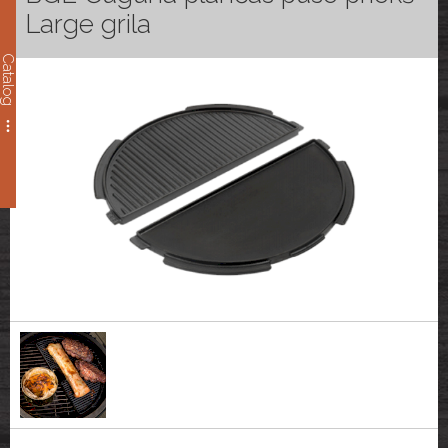
Large grila
Catalog