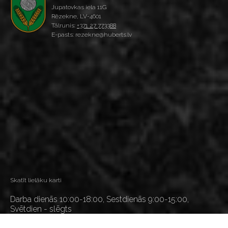
Jupatovkas iela 11G
Rēzekne, LV-4601
Tālrunis:
+371 27 773388
E-pasts: rezekne@huberts.lv
Skatīt lielāku karti
Darba dienās 10:00-18:00, Sestdienās 9:00-15:00,
Svētdien - slēgts