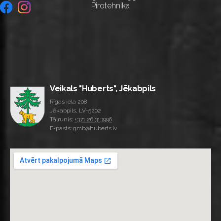
Pirotehnika
Veikals "Huberts", Jēkabpils
Rīgas iela 208
Jēkabpils, LV-5202
Tālrunis:
+371 26 313996
E-pasts: gmb@huberts.lv