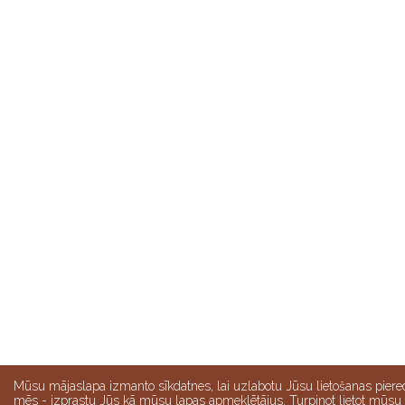
Mūsu mājaslapa izmanto sīkdatnes, lai uzlabotu Jūsu lietošanas piere
mēs - izprastu Jūs kā mūsu lapas apmeklētājus. Turpinot lietot mūsu