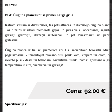
#122988
BGE Čuguna plančas puse priekš Large grila
Katram stāstam ir divas puses, tas pats attiecas uz divpusējo čuguna planču.
Tās dizains ir ideāli piemērots gaļas un jūras velšu apcepšanai, iegūstot
garšīgu garoziņu, dārzeņu sautēšanai un pat sviestmaižu un panīni
grilēšanai.
Čuguna planča ir lieliski piemērota arī Jūsu iecienītāko brokastu ēdienu
pagatavošanai - izmantojiet plakano pusi pankūkām, krepēm un olām, bet
rievoto pusi - desai un bekonam. Autentiska “steiku nama” grilēšana augstā
temperatūrā ir ātra, vienkārša un garšīga!
Cena: 92.00 €
Specifikācijas: