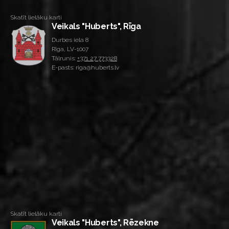
Skatīt lielāku karti
Veikals "Huberts", Rīga
Durbes iela 8
Rīga, LV-1007
Tālrunis:
+371 27 773328
E-pasts: riga@huberts.lv
Skatīt lielāku karti
Veikals "Huberts", Rēzekne