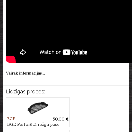
Vairāk informācijas...
Līdzīgas preces:
BGE
50.00 €
BGE Perforētā režģa puse
priekš XLarge grila