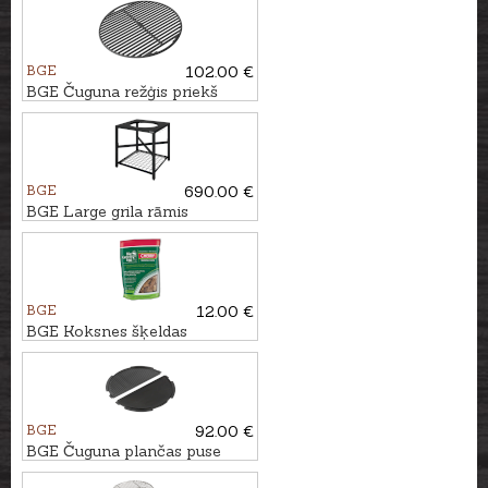
BGE
102.00 €
BGE Čuguna režģis priekš
Large grila
BGE
690.00 €
BGE Large grila rāmis
BGE
12.00 €
BGE Koksnes šķeldas
ĶIRŠKOKS, 2,9L
BGE
92.00 €
BGE Čuguna plančas puse
priekš Large grila