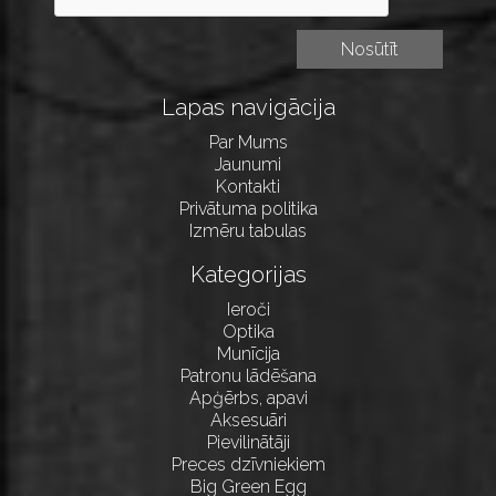
Lapas navigācija
Par Mums
Jaunumi
Kontakti
Privātuma politika
Izmēru tabulas
Kategorijas
Ieroči
Optika
Munīcija
Patronu lādēšana
Apģērbs, apavi
Aksesuāri
Pievilinātāji
Preces dzīvniekiem
Big Green Egg