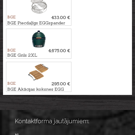
BGE
433.00 €
BGE Piecdaļīgs EGGspander
komplekts priekš XLarge grila
BGE
4,675.00 €
BGE Grils 2XL
BGE
295.00 €
BGE Akācijas koksnes EGG
Mates sānu galdiņi priekš
Large grila
Kontaktforma jautājumiem: