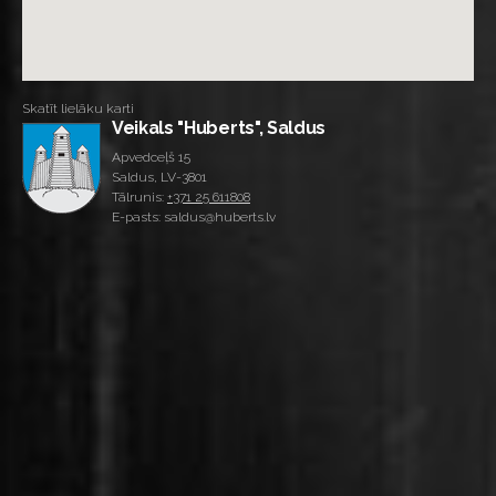
Skatīt lielāku karti
Veikals "Huberts", Saldus
Apvedceļš 15
Saldus, LV-3801
Tālrunis:
+371 25 611808
E-pasts: saldus@huberts.lv