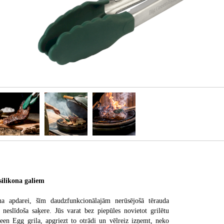
ilikona galiem
kona apdarei, šīm daudzfunkcionālajām nerūsējošā tērauda
, neslīdoša saķere. Jūs varat bez piepūles novietot grilētu
en Egg grila, apgriezt to otrādi un vēlreiz izņemt, neko