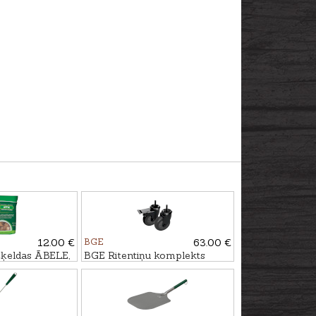
12.00 €
BGE
63.00 €
ķeldas ĀBELE,
BGE Ritentiņu komplekts