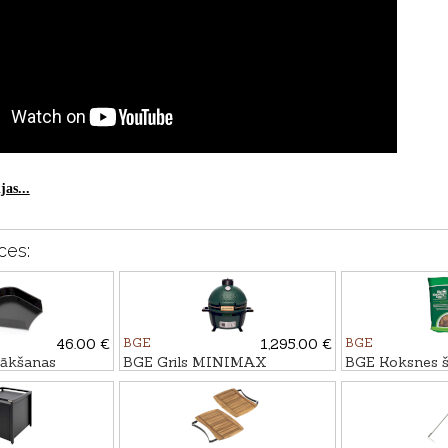
as...
ces:
46.00 €
BGE
1,295.00 €
BGE
vākšanas
BGE Grils MINIMAX
BGE Koksnes š
2,9L