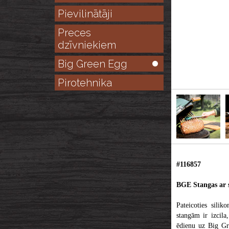
Pievilinātāji
Preces
dzīvniekiem
Big Green Egg
Pirotehnika
#116857
BGE Stangas ar s
Pateicoties sili
stangām ir izcila
ēdienu uz Big Gre