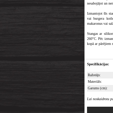
nesabojājot un ne
Izmantojot šīs sta
vai burgera kotle
makaronus vai sal
Stangas ar siliko
260°C. Pēc izmant
kopā ar pārējiem 
Specifikācijas:
Ražotājs:
Materiāls:
Garums (cm):
Lai noskaidrotu pa