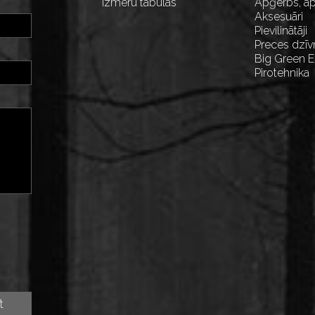
Izmēru tabulas
Apģērbs, ap
Aksesuāri
Pievilinātāji
Preces dzīv
Big Green 
Pirotehnika