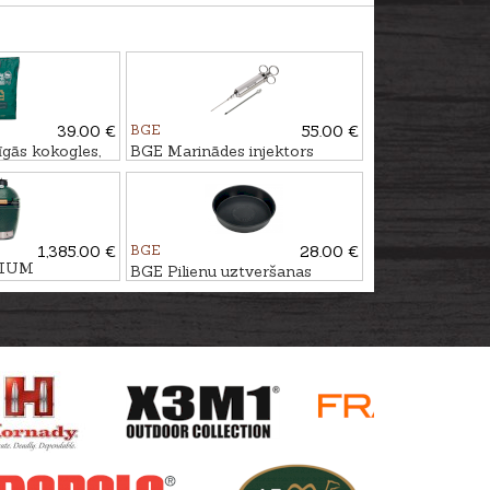
39.00 €
BGE
55.00 €
gās kokogles,
BGE Marinādes injektors
1,385.00 €
BGE
28.00 €
DIUM
BGE Pilienu uztveršanas
trauks - apaļas formas