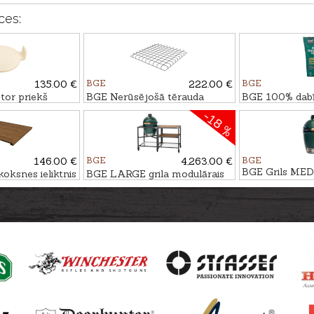
ces:
135.00 €
BGE
222.00 €
BGE
or priekš
BGE Nerūsējošā tērauda
BGE 100% dabī
režģa ieliktnis
9kg
-18 %
146.00 €
BGE
4,263.00 €
BGE
BGE Grils ME
oksnes ieliktnis
BGE LARGE grila modulārais
sistēmas kompl. ar plauktiem