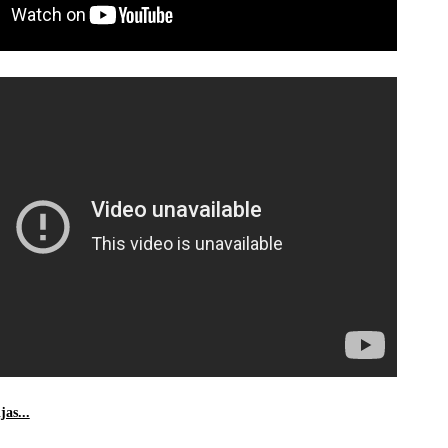
as...