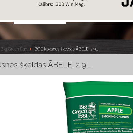
Big Green Egg
BGE Koksnes šķeldas ĀBELE, 2,9L
snes šķeldas ĀBELE, 2,9L