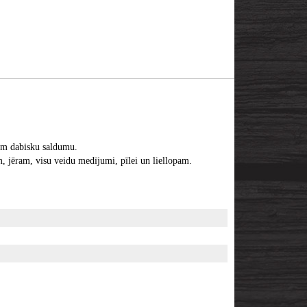
iem dabisku saldumu.
, jēram, visu veidu medījumi, pīlei un liellopam.