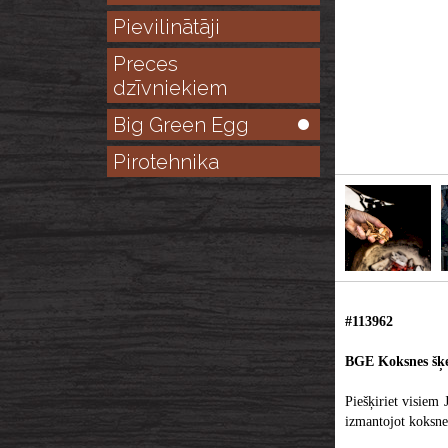
Pievilinātāji
Preces
dzīvniekiem
Big Green Egg
Pirotehnika
#113962
BGE Koksnes šķ
Piešķiriet visiem
izmantojot koksne