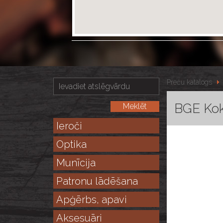
Preču katalogs
BGE Kok
Ieroči
Optika
Munīcija
Patronu lādēšana
Apģērbs, apavi
Aksesuāri