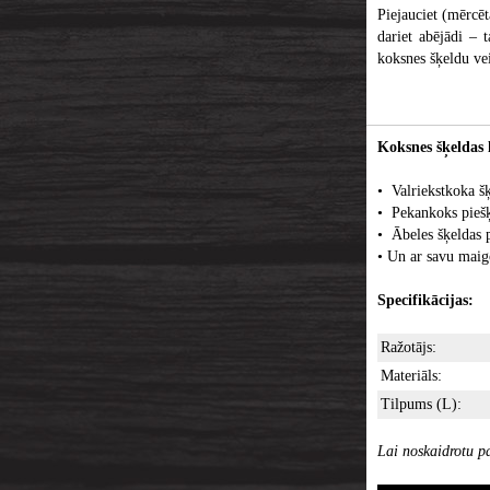
Piejauciet (mērcēt
dariet abējādi – 
koksnes šķeldu vei
Koksnes šķeldas l
• Valriekstkoka šķ
• Pekankoks piešķ
• Ābeles šķeldas 
• Un ar savu maigo
Specifikācijas:
Ražotājs:
Materiāls:
Tilpums (L):
Lai noskaidrotu pa