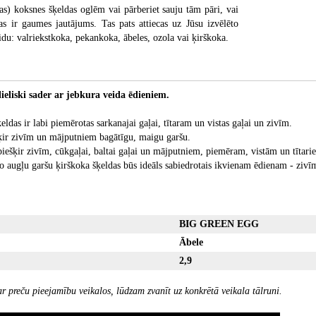
as) koksnes šķeldas oglēm vai pārberiet sauju tām pāri, vai
tas ir gaumes jautājums. Tas pats attiecas uz Jūsu izvēlēto
du: valriekstkoka, pekankoka, ābeles, ozola vai ķirškoka.
ieliski sader ar jebkura veida ēdieniem.
eldas ir labi piemērotas sarkanajai gaļai, tītaram un vistas gaļai un zivīm.
ir zivīm un mājputniem bagātīgu, maigu garšu.
piešķir zivīm, cūkgaļai, baltai gaļai un mājputniem, piemēram, vistām un tītar
 augļu garšu ķirškoka šķeldas būs ideāls sabiedrotais ikvienam ēdienam - zivīm
BIG GREEN EGG
Ābele
2,9
r preču pieejamību veikalos, lūdzam zvanīt uz konkrētā veikala tālruni.