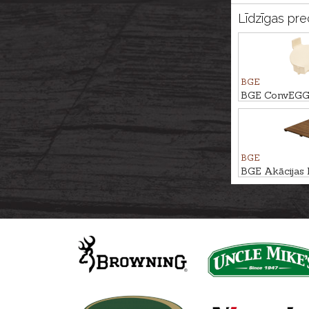
Līdzīgas pre
BGE
BGE ConvEGGt
Large grila
BGE
BGE Akācijas k