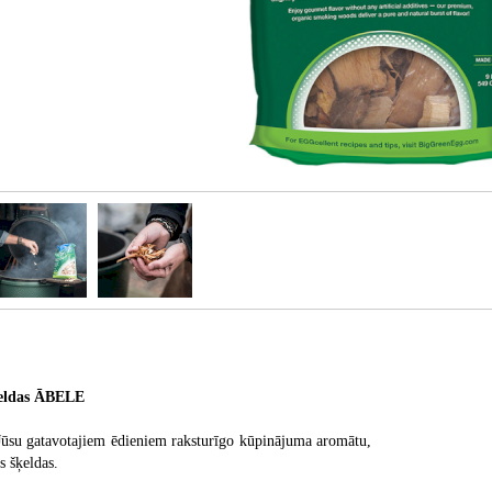
eldas ĀBELE
 Jūsu gatavotajiem ēdieniem raksturīgo kūpinājuma aromātu,
s šķeldas.