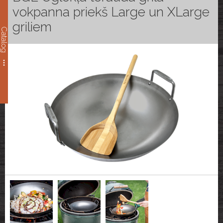
vokpanna priekš Large un XLarge
griliem
Catalog