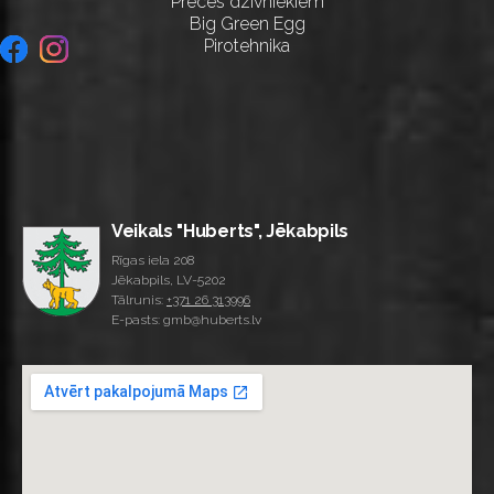
Preces dzīvniekiem
Big Green Egg
Pirotehnika
Veikals "Huberts", Jēkabpils
Rīgas iela 208
Jēkabpils, LV-5202
Tālrunis:
+371 26 313996
E-pasts: gmb@huberts.lv