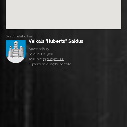
Skatīt lielāku karti
Veikals "Huberts", Saldus
Apvedceļš 15
Saldus, LV-3801
Tālrunis:
+371 25 611808
E-pasts: saldus@huberts.lv