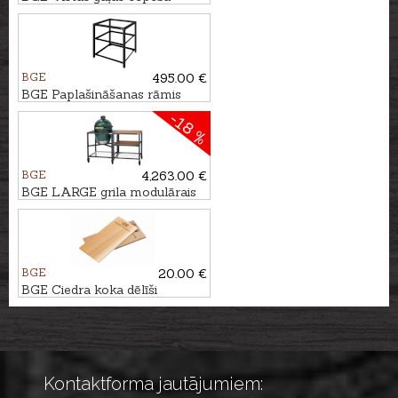
keramikas statīvs
BGE
495.00 €
BGE Paplašināšanas rāmis
-18 %
BGE
4,263.00 €
BGE LARGE grila modulārais
sistēmas kompl. ar plauktiem
BGE
20.00 €
BGE Ciedra koka dēlīši
grilēšanai, 2gb.
Kontaktforma jautājumiem: