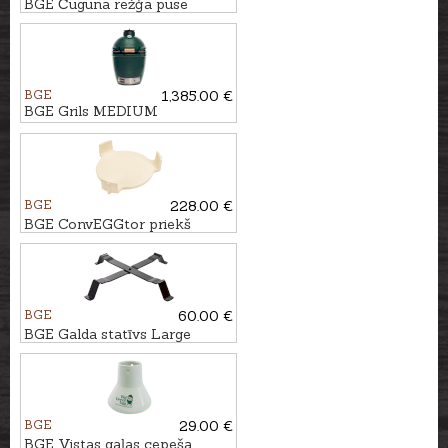
BGE Čuguna režģa puse
priekš XLarge grila
BGE
1,385.00 €
BGE Grils MEDIUM
BGE
228.00 €
BGE ConvEGGtor priekš
XLarge grila
BGE
60.00 €
BGE Galda statīvs Large
grilam
BGE
29.00 €
BGE Vistas gaļas cepeša