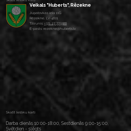
Skatīt lielāku karti
Veikals "Huberts", Rēzekne
Jupatovkas iela 11G
Rēzekne, LV-4601
Tālrunis:
+371 27 773388
E-pasts: rezekne@huberts.lv
Skatīt lielāku karti
Darba dienās 10:00-18:00, Sestdienās 9:00-15:00,
Svētdien - slēgts