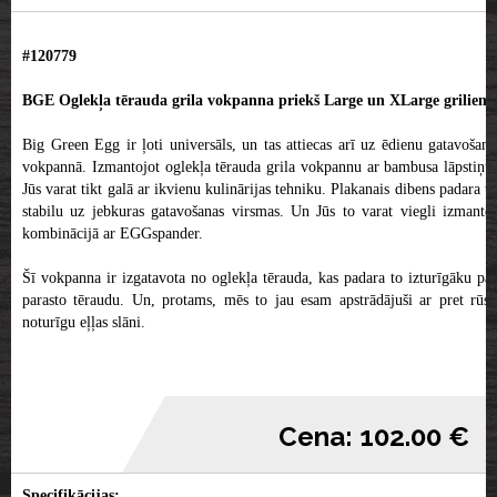
#120779
BGE Oglekļa tērauda grila vokpanna priekš Large un XLarge griliem
Big Green Egg ir ļoti universāls, un tas attiecas arī uz ēdienu gatavošanu
vokpannā. Izmantojot oglekļa tērauda grila vokpannu ar bambusa lāpstiņu,
Jūs varat tikt galā ar ikvienu kulinārijas tehniku. Plakanais dibens padara to
stabilu uz jebkuras gatavošanas virsmas. Un Jūs to varat viegli izmantot
kombinācijā ar EGGspander.
Šī vokpanna ir izgatavota no oglekļa tērauda, kas padara to izturīgāku par
parasto tēraudu. Un, protams, mēs to jau esam apstrādājuši ar pret rūsu
noturīgu eļļas slāni.
Cena: 102.00 €
Specifikācijas: