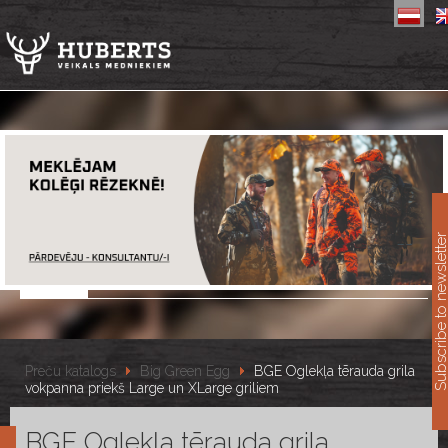
11
Subscribe to newslet
Preču katalogs
Big Green Egg
BGE Oglekļa tērauda grila
vokpanna priekš Large un XLarge griliem
BGE Oglekļa tērauda grila