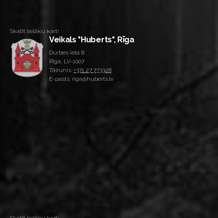
Skatīt lielāku karti
Veikals "Huberts", Rīga
Durbes iela 8
Rīga, LV-1007
Tālrunis:
+371 27 773328
E-pasts: riga@huberts.lv