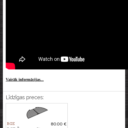
Vairāk informācijas...
Līdzīgas preces:
BGE
80.00 €