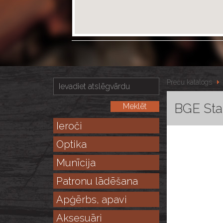
Preču katalogs
BGE Stan
Ieroči
Optika
Munīcija
Patronu lādēšana
Apģērbs, apavi
Aksesuāri