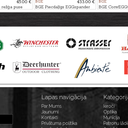
45.00 €
BGE
433.00 €
BGE
 režģa puse
BGE Piecdaļīgs EGGspander
BGE ConvEGGto
ila
komplekts priekš XLarge grila
Large grila
Lapas navigācija
Kategorij
Par Mums
Ieroči
Jaunumi
Optika
Kontakti
Munīcija
Privātuma politika
Patronu lād