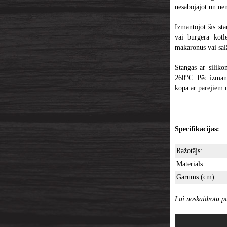
nesabojājot un ne
Izmantojot šīs sta
vai burgera kotle
makaronus vai sal
Stangas ar siliko
260°C. Pēc izmant
kopā ar pārējiem 
Specifikācijas:
Ražotājs:
Materiāls:
Garums (cm):
Lai noskaidrotu pa