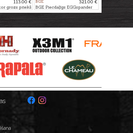
113.00 €
BGE
321.00 €
r grozs priekš
BGE Piecdaļīgs EGGspander
komplekts priekš Large grila
as
ēšana