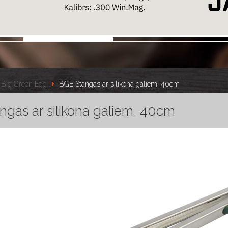
Big Green Egg
BGE Stangas ar silikona galiem, 40cm
gas ar silikona galiem, 40cm