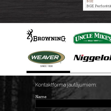
BGE
BGE Perforētā
priekš Large gr
Kontaktforma jautājumiem:
Name