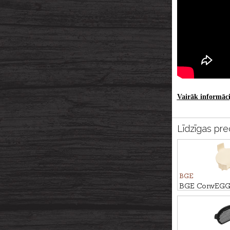
Vairāk informācij
Līdzīgas pre
BGE
BGE ConvEGGt
Large grila