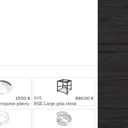
15.00 €
BGE
690.00 €
tojamie pilienu
BGE Large grila rāmis
uki, 5gb.,