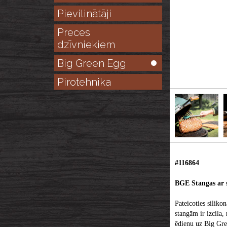
Pievilinātāji
Preces
dzīvniekiem
Big Green Egg
Pirotehnika
#116864
BGE Stangas ar s
Pateicoties siliko
stangām ir izcila, 
ēdienu uz Big Gree