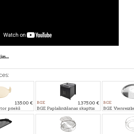
as...
ces:
135.00 €
BGE
1,375.00 €
BGE
or priekš
BGE Paplašināšanas skapītis
BGE Vienreizlie
uztveršanas tra
Ø28cm