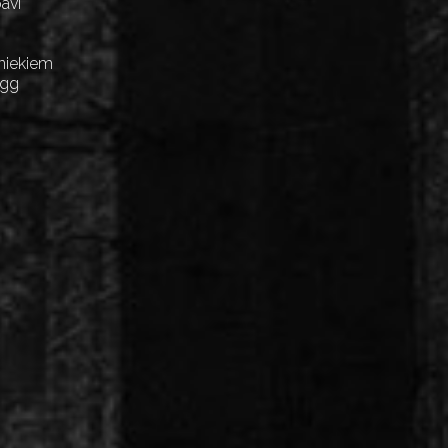
avi
niekiem
Egg