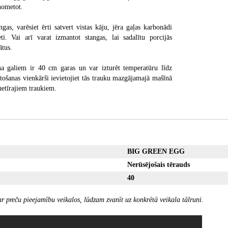
nometot.
ngas, varēsiet ērti satvert vistas kāju, jēra gaļas karbonādi
ti. Vai arī varat izmantot stangas, lai sadalītu porcijās
ātus.
na galiem ir 40 cm garas un var izturēt temperatūru līdz
ošanas vienkārši ievietojiet tās trauku mazgājamajā mašīnā
netīrajiem traukiem.
BIG GREEN EGG
Nerūsējošais tērauds
40
r preču pieejamību veikalos, lūdzam zvanīt uz konkrētā veikala tālruni.