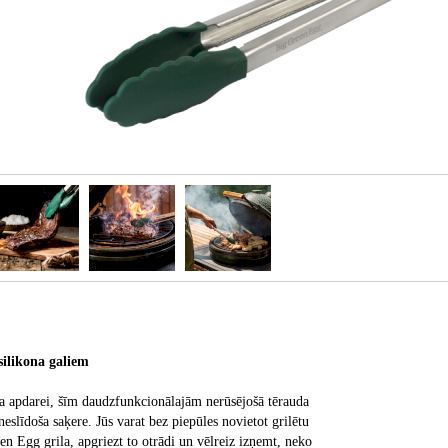
ilikona galiem
na apdarei, šīm daudzfunkcionālajām nerūsējošā tērauda
neslīdoša saķere. Jūs varat bez piepūles novietot grilētu
n Egg grila, apgriezt to otrādi un vēlreiz izņemt, neko