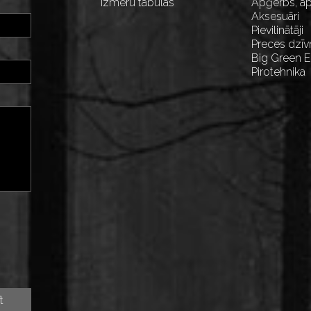
Izmēru tabulas
Apģērbs, ap
Aksesuāri
Pievilinātāji
Preces dzīv
Big Green 
Pirotehnika