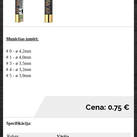
Munīcijas izmēri:
# 0 -
ø
4,2mm
# 1 -
ø
4,0mm
# 3 -
ø
3,5mm
# 4 -
ø
3,2mm
# 5 -
ø
3,0mm
Cena: 0.75 €
Specifikācija:
Ražots:
Vācija