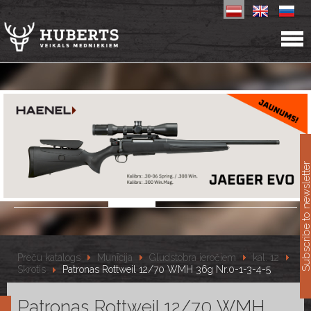
11
Subscribe to newslet
Preču katalogs
Munīcija
Gludstobra ieročiem
kal. 12
Skrotis
Patronas Rottweil 12/70 WMH 36g Nr.0-1-3-4-5
Patronas Rottweil 12/70 WMH