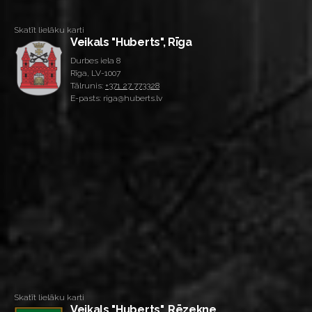
Skatīt lielāku karti
Veikals "Huberts", Rīga
Durbes iela 8
Rīga, LV-1007
Tālrunis:
+371 27 773328
E-pasts: riga@huberts.lv
Skatīt lielāku karti
Veikals "Huberts", Rēzekne