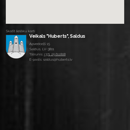
Skatīt lielāku karti
Veikals "Huberts", Saldus
Apvedceļš 15
Saldus, LV-3801
Tālrunis:
+371 25 611808
E-pasts: saldus@huberts.lv