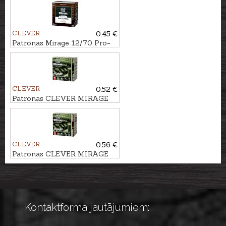
CLEVER
0.45 €
Patronas Mirage 12/70 Pro-
Extra SPORTING T4 28g
Nr.8½
CLEVER
0.52 €
Patronas CLEVER MIRAGE
12/70 Xpert Game 32g Nr.0-
2
CLEVER
0.56 €
Patronas CLEVER MIRAGE
12/70 Standard Game 34g
Nr.0-2
Kontaktforma jautājumiem: