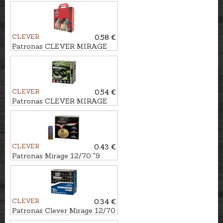
T4 Flay High 28g Nr.7½
CLEVER
0.58 €
Patronas CLEVER MIRAGE
12/70 Pigeon Long Distance
36g Nr.4-5
CLEVER
0.54 €
Patronas CLEVER MIRAGE
12/70 Standard Game 34g
Nr.3-4-5
CLEVER
0.43 €
Patronas Mirage 12/70 "9
GOLD" T4 28g Nr.8
CLEVER
0.34 €
Patronas Clever Mirage 12/70
Competition T2 24g Nr.8