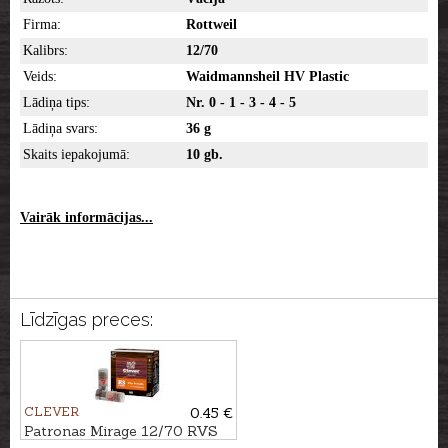
Firma:
Rottweil
Kalibrs:
12/70
Veids:
Waidmannsheil HV Plastic
Lādiņa tips:
Nr. 0 - 1 - 3 - 4 - 5
Lādiņa svars:
36 g
Skaits iepakojumā:
10 gb.
Vairāk informācijas...
Līdzīgas preces:
CLEVER
0.45 €
Patronas Mirage 12/70 RVS