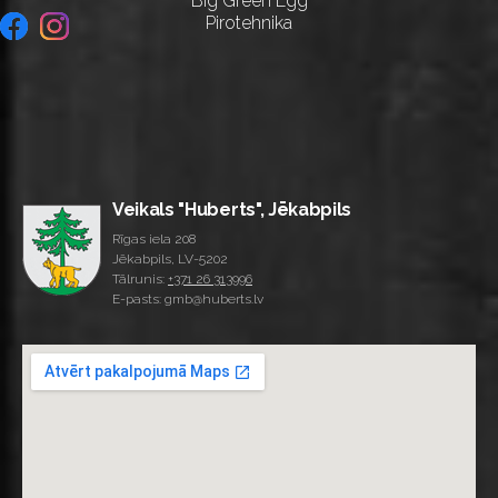
Big Green Egg
Pirotehnika
Veikals "Huberts", Jēkabpils
Rīgas iela 208
Jēkabpils, LV-5202
Tālrunis:
+371 26 313996
E-pasts: gmb@huberts.lv