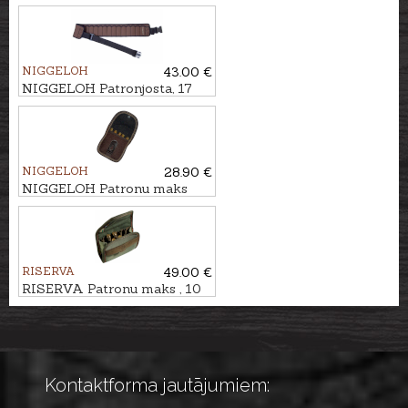
patronām
NIGGELOH
43.00 €
NIGGELOH Patronjosta, 17
patronām
NIGGELOH
28.90 €
NIGGELOH Patronu maks
CLASSIC, 5 patronām
RISERVA
49.00 €
RISERVA Patronu maks , 10
patronām
Kontaktforma jautājumiem: