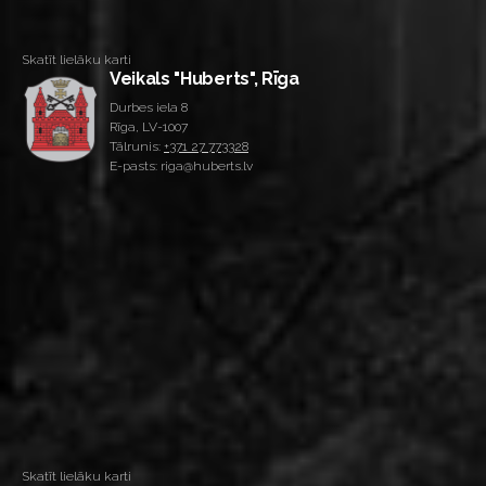
Skatīt lielāku karti
Veikals "Huberts", Rīga
Durbes iela 8
Rīga, LV-1007
Tālrunis:
+371 27 773328
E-pasts: riga@huberts.lv
Skatīt lielāku karti