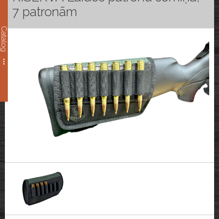
7 patronām
Catalog