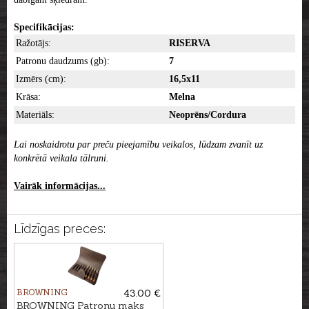
Specifikācijas:
Ražotājs:
RISERVA
Patronu daudzums (gb):
7
Izmērs (cm):
16,5x11
Krāsa:
Melna
Materiāls:
Neoprēns/Cordura
Lai noskaidrotu par preču pieejamību veikalos, lūdzam zvanīt uz
konkrētā veikala tālruni.
Vairāk informācijas...
Līdzīgas preces:
BROWNING
43.00 €
BROWNING Patronu maks