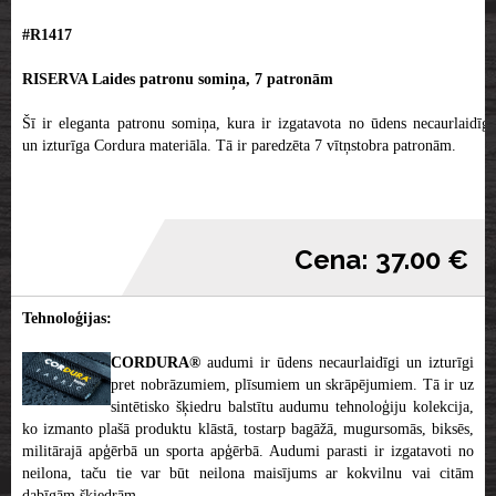
#R1417
RISERVA Laides patronu somiņa, 7 patronām
Šī ir eleganta patronu somiņa, kura ir izgatavota no ūdens necaurlaidīga
un izturīga Cordura materiāla. Tā ir paredzēta 7 vītņstobra patronām.
Cena: 37.00 €
Tehnoloģijas:
CORDURA®
audumi ir ūdens necaurlaidīgi un izturīgi
pret nobrāzumiem, plīsumiem un skrāpējumiem. Tā ir uz
sintētisko šķiedru balstītu audumu tehnoloģiju kolekcija,
ko izmanto plašā produktu klāstā, tostarp bagāžā, mugursomās, biksēs,
militārajā apģērbā un sporta apģērbā. Audumi parasti ir izgatavoti no
neilona, ​​taču tie var būt neilona maisījums ar kokvilnu vai citām
dabīgām šķiedrām.