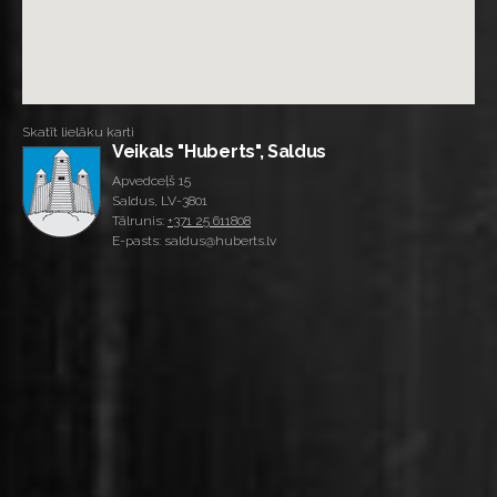
Skatīt lielāku karti
Veikals "Huberts", Saldus
Apvedceļš 15
Saldus, LV-3801
Tālrunis:
+371 25 611808
E-pasts: saldus@huberts.lv