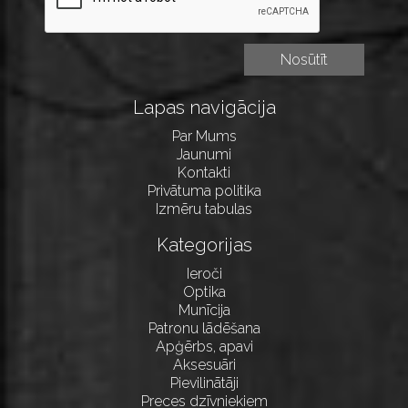
Lapas navigācija
Par Mums
Jaunumi
Kontakti
Privātuma politika
Izmēru tabulas
Kategorijas
Ieroči
Optika
Munīcija
Patronu lādēšana
Apģērbs, apavi
Aksesuāri
Pievilinātāji
Preces dzīvniekiem