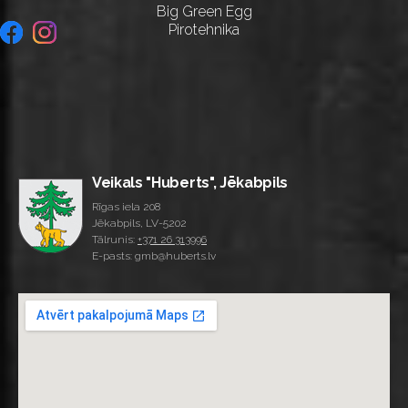
Big Green Egg
Pirotehnika
Veikals "Huberts", Jēkabpils
Rīgas iela 208
Jēkabpils, LV-5202
Tālrunis:
+371 26 313996
E-pasts: gmb@huberts.lv