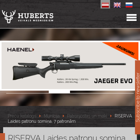
11
Subscribe to newslet
Preču katalogs
Munīcija
Patronjostas un maki
RISERVA
Laides patronu somiņa, 7 patronām
RISERVA Laides patronu somiņa,