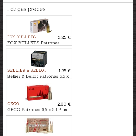
Līdzīgas preces:
FOX BULLETS
3.25 €
FOX BULLETS Patronas
6,5x55 8,0g - bezsvina
SELLIER & BELLOT
1.25 €
Sellier & Bellot Patronas 6,5 x
55 FMJ 9,1g
GECO
2.80 €
GECO Patronas 6,5 x 55 Plus
10,1g