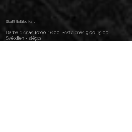
Skatīt lielāku karti
Darba dienās 10:00-18:00, Sestdienās 9:00-15:00,
Svētdien - slēgts