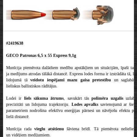
#2419638
GECO Patronas 6,5 x 55 Express 9,1g
Munīcija piemērota dažādiem medību apstākļiem un situācijām, īpaši tad,
ja medījums atrodas tālākā distancē. Express lodes forma ir izstrādāta tā, lai
lidojumā tā
veidotu iespējami mazu gaisa pretestību
un saglabātu
lieliskus ballistiskos rādītājus.
Lodei ir
liels sākuma ātrums
, savukārt tās
polimēra uzgalis
uzlab
precizitāti un lidojuma trajektoriju.
Lodes apvalks
savienojumā ar šiem
parametriem nodrošina efektīvu enerģijas pārnesi un nāvējošu efektu pat
lielā distancē.
Munīcija rada
vieglu atsitienu
šāviena brīdī. Tā piemērota nelieliem
un vidējiem medījumiem.