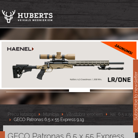
11
Subscribe to newslet
Preču katalogs
Munīcija
Vītņstobra ieročiem
kal. 6,5 x 55
GECO Patronas 6,5 x 55 Express 9,1g
GECO Patronas 6,5 x 55 Express