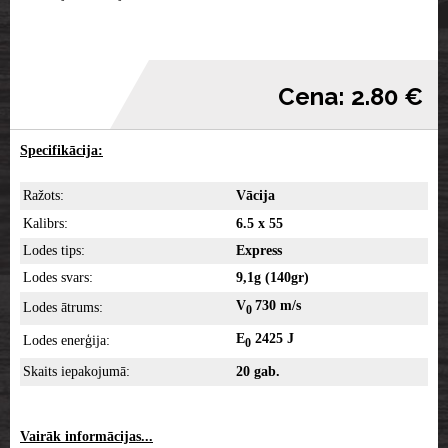
Cena: 2.80 €
Specifikācija:
Ražots:
Vācija
Kalibrs:
6.5 x 55
Lodes tips:
Express
Lodes svars:
9,1g (140gr)
V
730 m/s
Lodes ātrums:
0
E
2425 J
Lodes enerģija:
0
Skaits iepakojumā:
20 gab.
Vairāk informācijas...