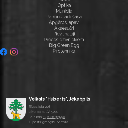
Optika
Munīcija
Patronu lādēšana
Apģērbs, apavi
Aksesuāri
Pievilinātāji
Preces dzīvniekiem
Big Green Egg
Pirotehnika
Veikals "Huberts", Jēkabpils
Rīgas iela 208
Jēkabpils, LV-5202
Tālrunis:
+371 26 313996
E-pasts: gmb@huberts.lv