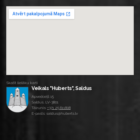
Skatīt lielāku karti
Veikals "Huberts", Saldus
Apvedceļš 15
Saldus, LV-3801
Tālrunis:
+371 25 611808
E-pasts: saldus@huberts.lv