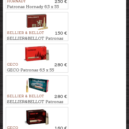
HORNADY
2.50 €
Patronas Hornady 6,5 x 55
ETX 9,1g Custom INT -
Bezsvina
SELLIER & BELLOT
1.50 €
SELLIER&BELLOT Patronas
6,5 x 55 HPBT 9,2g
GECO
2.80 €
GECO Patronas 6,5 x 55
Express 9,1g
SELLIER & BELLOT
2.80 €
SELLIER&BELLOT Patronas
6,5 x 55 TXRG CUTTING
EDGE 7,8g
GECO
1.60 €