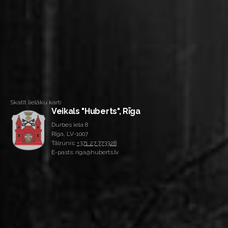
Skatīt lielāku karti
Veikals "Huberts", Rīga
Durbes iela 8
Rīga, LV-1007
Tālrunis:
+371 27 773328
E-pasts: riga@huberts.lv