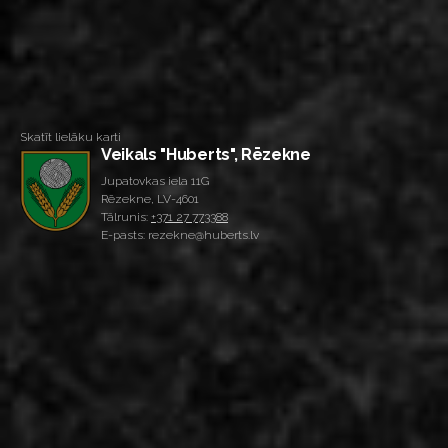
Skatīt lielāku karti
Veikals "Huberts", Rēzekne
Jupatovkas iela 11G
Rēzekne, LV-4601
Tālrunis:
+371 27 773388
E-pasts: rezekne@huberts.lv