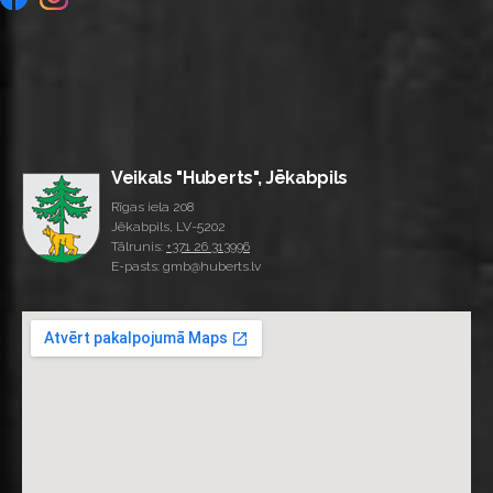
Veikals "Huberts", Jēkabpils
Rīgas iela 208
Jēkabpils, LV-5202
Tālrunis:
+371 26 313996
E-pasts: gmb@huberts.lv