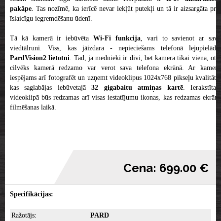
pakāpe
. Tas nozīmē, ka ierīcē nevar iekļūt putekļi un tā ir aizsargāta pret
īslaicīgu iegremdēšanu ūdenī.
Tā kā kamerā ir iebūvēta
Wi-Fi funkcija
, vari to savienot ar sav
viedtālruni. Viss, kas jāizdara - nepieciešams telefonā lejupielādēt
PardVision2 lietotni
. Tad, ja mednieki ir divi, bet kamera tikai viena, otr
cilvēks kamerā redzamo var verot sava telefona ekrānā. Ar kameru
iespējams arī fotografēt un uzņemt videoklipus 1024x768 pikseļu kvalitātē,
kas saglabājas iebūvetajā
32 gigabaitu atmiņas kartē
. Ierakstītaj
videoklipā būs redzamas arī visas iestatījumu ikonas, kas redzamas ekrānā
filmēšanas laikā.
Cena: 699.00 €
Specifikācijas:
Ražotājs:
PARD