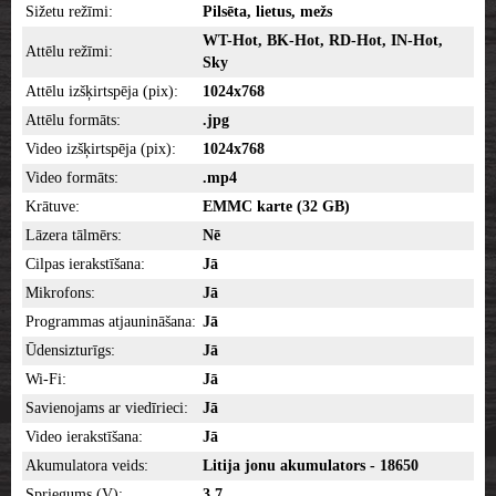
Sižetu režīmi:
Pilsēta, lietus, mežs
WT-Hot, BK-Hot, RD-Hot, IN-Hot,
Attēlu režīmi:
Sky
Attēlu izšķirtspēja (pix):
1024x768
Attēlu formāts:
.jpg
Video izšķirtspēja (pix):
1024x768
Video formāts:
.mp4
Krātuve:
EMMC karte (32 GB)
Lāzera tālmērs:
Nē
Cilpas ierakstīšana:
Jā
Mikrofons:
Jā
Programmas atjaunināšana:
Jā
Ūdensizturīgs:
Jā
Wi-Fi:
Jā
Savienojams ar viedīrieci:
Jā
Video ierakstīšana:
Jā
Akumulatora veids:
Litija jonu akumulators - 18650
Spriegums (V):
3,7