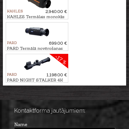
KAHLES
2,940.00 €
KAHLES Termālais monoklis
HELIA TI 35+
PARD
699.00 €
PARD Termālā novērošanas
kamera Leopard 256
-17 %
PARD
1,198.00 €
PARD NIGHT STALKER 4K
eX - 70/850nm ar tālmēru
Kontaktforma jautājumiem:
Name