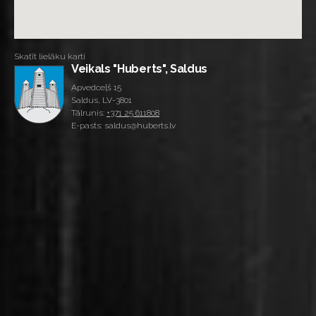
Skatīt lielāku karti
Veikals "Huberts", Saldus
Apvedceļš 15
Saldus, LV-3801
Tālrunis:
+371 25 611808
E-pasts: saldus@huberts.lv