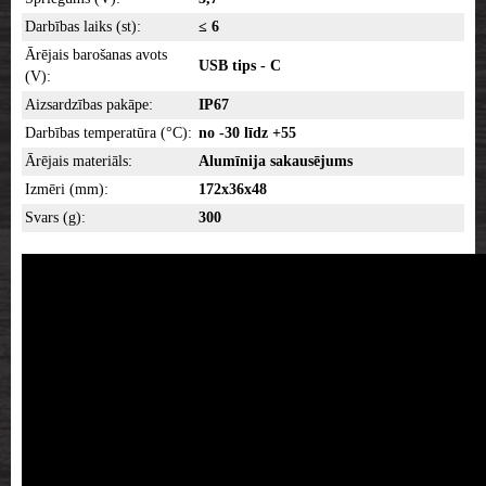
Darbības laiks (st):
≤ 6
Ārējais barošanas avots
USB tips - C
(V):
Aizsardzības pakāpe:
IP67
Darbības temperatūra (°C):
no -30 līdz +55
Ārējais materiāls:
Alumīnija sakausējums
Izmēri (mm):
172x36x48
Svars (g):
300