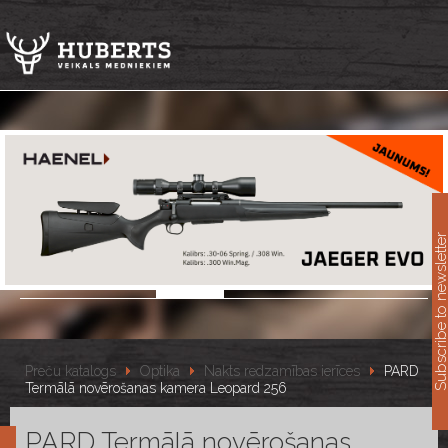
11
Subscribe to newslet
Preču katalogs
Optika
Nakts redzamības ierīces
PARD
Termālā novērošanas kamera Leopard 256
PARD Termālā novērošanas