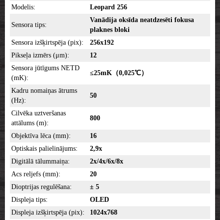
Modelis:
Leopard 256
Vanādija oksīda neatdzesēti fokusa
Sensora tips:
plaknes bloki
Sensora izšķirtspēja (pix):
256x192
Pikseļa izmērs (μm):
12
Sensora jūtīgums NETD
≤25mK（0,025℃）
(mK):
Kadru nomaiņas ātrums
50
(Hz):
Cilvēka uztveršanas
800
attālums (m):
Objektīva lēca (mm):
16
Optiskais palielinājums:
2,9x
Digitālā tālummaiņa:
2x/4x/6x/8x
Acs reljefs (mm):
20
Dioptrijas regulēšana:
± 5
Displeja tips:
OLED
Displeja izšķirtspēja (pix):
1024x768