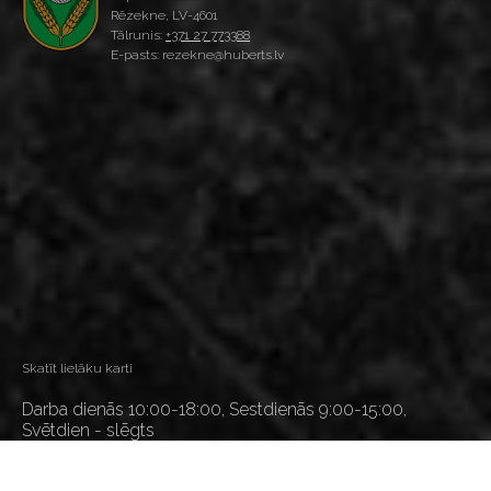
Rēzekne, LV-4601
Tālrunis:
+371 27 773388
E-pasts: rezekne@huberts.lv
Skatīt lielāku karti
Darba dienās 10:00-18:00, Sestdienās 9:00-15:00,
Svētdien - slēgts