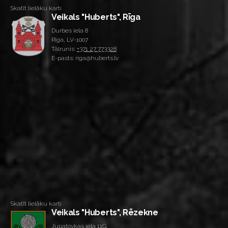
Skatīt lielāku karti
Veikals "Huberts", Rīga
Durbes iela 8
Rīga, LV-1007
Tālrunis:
+371 27 773328
E-pasts: riga@huberts.lv
Skatīt lielāku karti
Veikals "Huberts", Rēzekne
Jupatovkas iela 11G