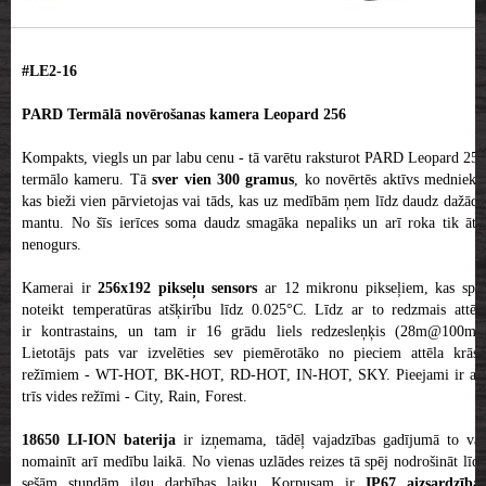
#LE2-16
PARD Termālā novērošanas kamera Leopard 256
Kompakts, viegls un par labu cenu - tā varētu raksturot PARD Leopard 256
termālo kameru. Tā
sver vien 300 gramus
, ko novērtēs aktīvs mednieks
kas bieži vien pārvietojas vai tāds, kas uz medībām ņem līdz daudz dažādu
mantu. No šīs ierīces soma daudz smagāka nepaliks un arī roka tik ātri
nenogurs.
Kamerai ir
256x192 pikseļu sensors
ar 12 mikronu pikseļiem, kas spē
noteikt temperatūras atšķirību līdz 0.025°C. Līdz ar to redzmais attēls
ir kontrastains, un tam ir 16 grādu liels redzesleņķis (28m@100m).
Lietotājs pats var izvelēties sev piemērotāko no pieciem attēla krāsu
režīmiem - WT-HOT, BK-HOT, RD-HOT, IN-HOT, SKY. Pieejami ir arī
trīs vides režīmi - City, Rain, Forest.
18650 LI-ION baterija
ir izņemama, tādēļ vajadzības gadījumā to va
nomainīt arī medību laikā. No vienas uzlādes reizes tā spēj nodrošināt līdz
sešām stundām ilgu darbības laiku. Korpusam ir
IP67 aizsardzības