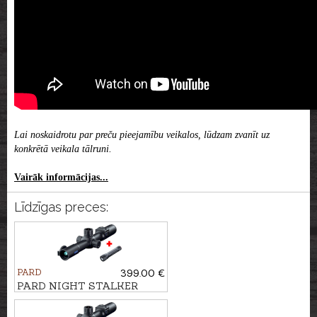
Lai noskaidrotu par preču pieejamību veikalos, lūdzam zvanīt uz
konkrētā veikala tālruni.
Vairāk informācijas...
Līdzīgas preces:
PARD
399.00 €
PARD NIGHT STALKER
MINI ar TL3 piegaismotāju
850nm