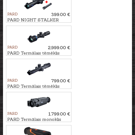
PARD
399.00 €
PARD NIGHT STALKER
MINI ar TL3 piegaismotāju
940nm
PARD
2,999.00 €
PARD Termālais tēmēklis
Pantera eX 640
PARD
799.00 €
PARD Termālais tēmēklis
PANTERA 256 Q
PARD
1,799.00 €
PARD Termālais monoklis
LEOPARD 640 ar tālmeru