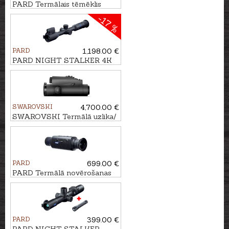
PARD Termālais tēmēklis
Pantera eX 640
-17 %
PARD
1,198.00 €
PARD NIGHT STALKER 4K
eX - 70/940nm ar tālmēru
SWAROVSKI
4,700.00 €
SWAROVSKI Termālā uzlika/
monoklis TX ENCOUNTER
PARD
699.00 €
PARD Termālā novērošanas
kamera Leopard 256
PARD
399.00 €