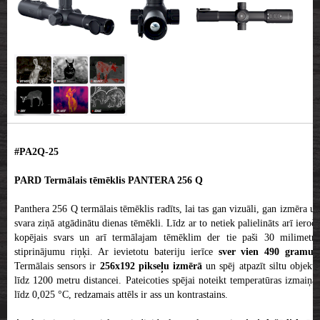
#PA2Q-25
PARD Termālais tēmēklis PANTERA 256 Q
Panthera 256 Q termālais tēmēklis radīts, lai tas gan vizuāli, gan izmēra un
svara ziņā atgādinātu dienas tēmēkli. Līdz ar to netiek palielināts arī ieroča
kopējais svars un arī termālajam tēmēklim der tie paši 30 milimetru
stiprinājumu riņķi. Ar ievietotu bateriju ierīce
sver vien 490 gramus
Termālais sensors ir
256x192 pikseļu izmērā
un spēj atpazīt siltu objekt
līdz 1200 metru distancei. Pateicoties spējai noteikt temperatūras izmaiņas
līdz 0,025 °C, redzamais attēls ir ass un kontrastains.