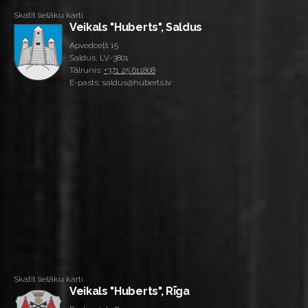
Skatīt lielāku karti
Veikals "Huberts", Saldus
Apvedceļš 15
Saldus, LV-3801
Tālrunis:
+371 25 611808
E-pasts: saldus@huberts.lv
Skatīt lielāku karti
Veikals "Huberts", Rīga