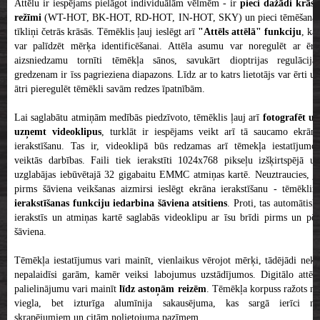
Attēlu ir iespējams pielāgot individuālām vēlmēm - ir
pieci dažādi krāsu
režīmi
(WT-HOT, BK-HOT, RD-HOT, IN-HOT, SKY) un pieci tēmēšanas
tīkliņi četrās krāsās. Tēmēklis ļauj ieslēgt arī
"Attēls attēlā" funkciju
, ka
var palīdzēt mērķa identificēšanai. Attēla asumu var noregulēt ar ērti
aizsniedzamu tornīti tēmēkļa sānos, savukārt dioptrijas regulācijas
gredzenam ir īss pagrieziena diapazons. Līdz ar to katrs lietotājs var ērti un
ātri pieregulēt tēmēkli savām redzes īpatnībām.
Lai saglabātu atmiņām medībās piedzīvoto, tēmēklis ļauj arī
fotografēt u
uzņemt videoklipus
, turklāt ir iespējams veikt arī tā saucamo ekrāna
ierakstīšanu. Tas ir, videoklipā būs redzamas arī tēmekļa iestatījumos
veiktās darbības. Faili tiek ierakstīti 1024x768 pikseļu izšķirtspējā un
uzglabājas iebūvētajā 32 gigabaitu EMMC atmiņas kartē. Neuztraucies, ja
pirms šāviena veikšanas aizmirsi ieslēgt ekrāna ierakstīšanu - tēmēklim
ierakstīšanas funkciju iedarbina šāviena atsitiens
. Proti, tas automātisk
ierakstīs un atmiņas kartē saglabās videoklipu ar īsu brīdi pirms un pēc
šāviena.
Tēmēkļa iestatījumus vari mainīt, vienlaikus vērojot mērķi, tādējādi neko
nepalaidīsi garām, kamēr veiksi labojumus uzstādījumos. Digitālo attēla
palielinājumu vari mainīt
līdz astoņām reizēm
. Tēmēkļa korpuss ražots n
viegla, bet izturīga alumīnija sakausējuma, kas sargā ierīci no
skrapējumiem un citām nolietojuma pazīmem.