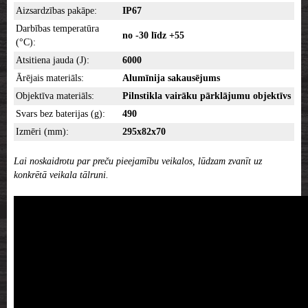
Aizsardzības pakāpe:
IP67
Darbības temperatūra
no -30 līdz +55
(°C):
Atsitiena jauda (J):
6000
Ārējais materiāls:
Alumīnija sakausējums
Objektīva materiāls:
Pilnstikla vairāku pārklājumu objektīvs
Svars bez baterijas (g):
490
Izmēri (mm):
295x82x70
Lai noskaidrotu par preču pieejamību veikalos, lūdzam zvanīt uz
konkrētā veikala tālruni.