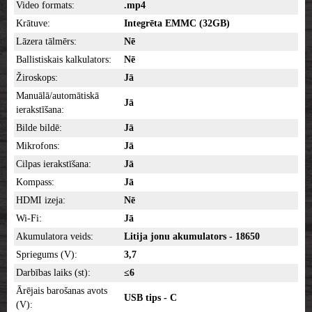
Video formats:
.mp4
Krātuve:
Integrēta EMMC (32GB)
Lāzera tālmērs:
Nē
Ballistiskais kalkulators:
Nē
Žiroskops:
Jā
Manuālā/automātiskā
Jā
ierakstīšana:
Bilde bildē:
Jā
Mikrofons:
Jā
Cilpas ierakstīšana:
Jā
Kompass:
Jā
HDMI izeja:
Nē
Wi-Fi:
Jā
Akumulatora veids:
Litija jonu akumulators - 18650
Spriegums (V):
3,7
Darbības laiks (st):
≤6
Ārējais barošanas avots
USB tips - C
(V):