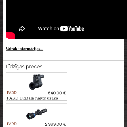
Vairāk informācijas...
Līdzīgas preces:
PARD
640.00 €
PARD Digitālā nakts uzlika
NV007SP2 4K LRF ar
tālmēru - 940nm
PARD
2,999.00 €