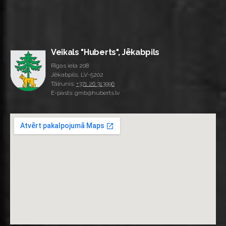
Veikals "Huberts", Jēkabpils
Rīgas iela 208
Jēkabpils, LV-5202
Tālrunis:
+371 26 313996
E-pasts: gmb@huberts.lv