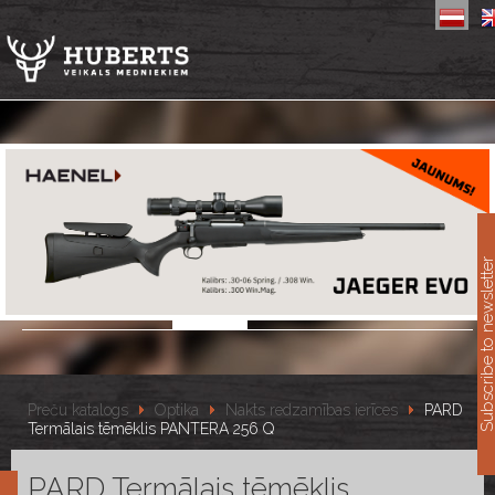
11
Subscribe to newslet
Preču katalogs
Optika
Nakts redzamības ierīces
PARD
Termālais tēmēklis PANTERA 256 Q
PARD Termālais tēmēklis