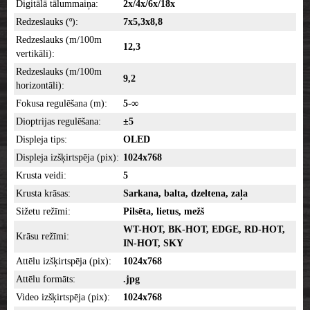
Digitālā tālummaiņa:
2x/4x/6x/18x
Redzeslauks (º):
7x5,3x8,8
Redzeslauks (m/100m
12,3
vertikāli):
Redzeslauks (m/100m
9,2
horizontāli):
Fokusa regulēšana (m):
5-∞
Dioptrijas regulēšana:
±5
Displeja tips:
OLED
Displeja izšķirtspēja (pix):
1024x768
Krusta veidi:
5
Krusta krāsas:
Sarkana, balta, dzeltena, zaļa
Sižetu režīmi:
Pilsēta, lietus, mežš
WT-HOT, BK-HOT, EDGE, RD-HOT,
Krāsu režīmi:
IN-HOT, SKY
Attēlu izšķirtspēja (pix):
1024x768
Attēlu formāts:
.jpg
Video izšķirtspēja (pix):
1024x768