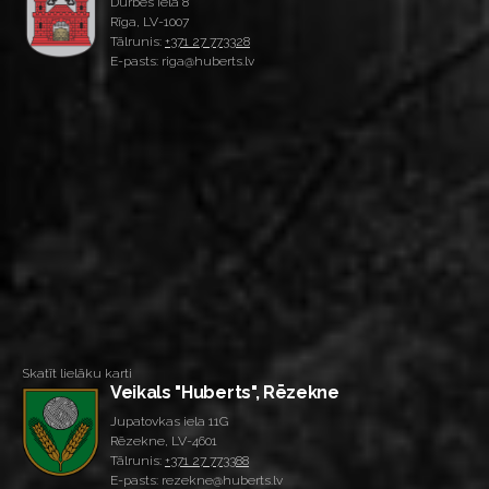
Durbes iela 8
Rīga, LV-1007
Tālrunis:
+371 27 773328
E-pasts: riga@huberts.lv
Skatīt lielāku karti
Veikals "Huberts", Rēzekne
Jupatovkas iela 11G
Rēzekne, LV-4601
Tālrunis:
+371 27 773388
E-pasts: rezekne@huberts.lv