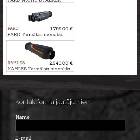
PARD NIGHT STALKER
MINI ar TL3 piegaismotāju
850nm
PARD
1,799.00 €
PARD Termālais monoklis
LEOPARD 640 ar tālmeru
KAHLES
2,940.00 €
KAHLES Termālais monoklis
HELIA TI 35+
Kontaktforma jautājumiem:
Name
E-mail