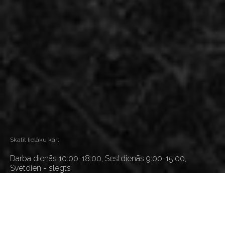
Skatīt lielāku karti
Darba dienās 10:00-18:00, Sestdienās 9:00-15:00,
Svētdien - slēgts