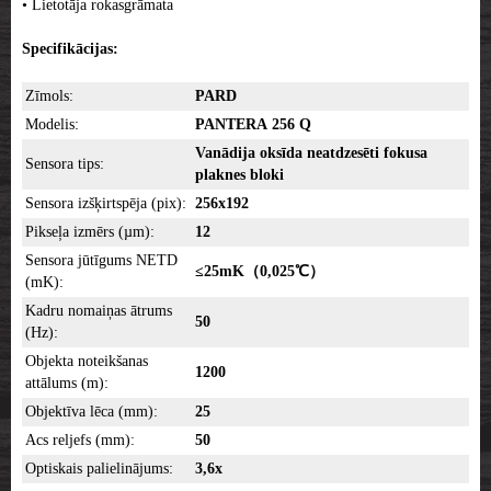
• Lietotāja rokasgrāmata
Specifikācijas:
Zīmols:
PARD
Modelis:
PANTERA
256 Q
Vanādija oksīda neatdzesēti fokusa
Sensora tips:
plaknes bloki
Sensora izšķirtspēja (pix):
256x192
Pikseļa izmērs (µm):
12
Sensora jūtīgums NETD
≤25mK（0,025℃）
(mK):
Kadru nomaiņas ātrums
50
(Hz):
Objekta noteikšanas
1200
attālums (m):
Objektīva lēca (mm):
25
Acs reljefs (mm):
50
Optiskais palielinājums:
3,6x