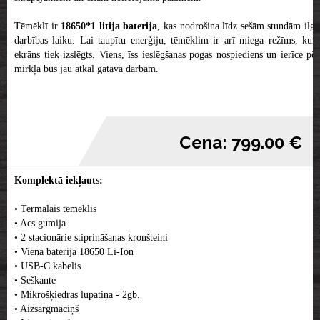
Tēmēklī ir
18650*1 litija baterija
, kas nodrošina līdz sešām stundām ilg
darbības laiku. Lai taupītu enerģiju, tēmēklim ir arī miega režīms, kurā
ekrāns tiek izslēgts. Viens, īss ieslēgšanas pogas nospiediens un ierīce pēc
mirkļa būs jau atkal gatava darbam.
Cena: 799.00 €
Komplektā iekļauts:
• Termālais tēmēklis
• Acs gumija
• 2 stacionārie stiprināšanas kronšteini
• Viena baterija 18650 Li-Ion
• USB-C kabelis
• Seškante
• Mikrošķiedras lupatiņa - 2gb.
• Aizsargmaciņš