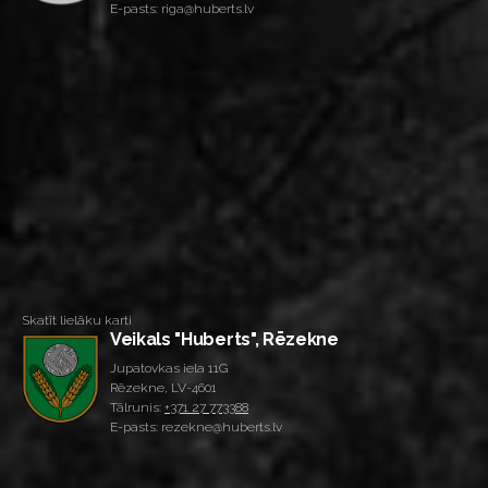
E-pasts: riga@huberts.lv
Skatīt lielāku karti
Veikals "Huberts", Rēzekne
Jupatovkas iela 11G
Rēzekne, LV-4601
Tālrunis:
+371 27 773388
E-pasts: rezekne@huberts.lv