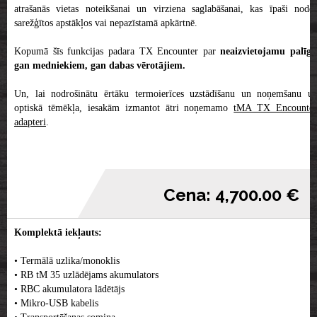
atrašanās vietas noteikšanai un virziena saglabāšanai, kas īpaši noder
sarežģītos apstākļos vai nepazīstamā apkārtnē.
Kopumā šīs funkcijas padara TX Encounter par
neaizvietojamu palīgu
gan medniekiem, gan dabas vērotājiem.
Un, lai nodrošinātu ērtāku termoierīces uzstādīšanu un noņemšanu uz
optiskā tēmēkļa, iesakām izmantot ātri noņemamo
tMA TX Encounter
adapteri
.
Cena: 4,700.00 €
Komplektā iekļauts:
• Termālā uzlika/monoklis
• RB tM 35 uzlādējams akumulators
• RBC akumulatora lādētājs
• Mikro-USB kabelis