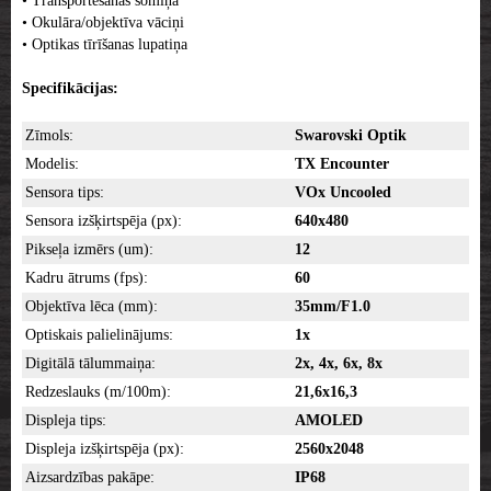
• Transportēšanas somiņa
• Okulāra/objektīva vāciņi
• Optikas tīrīšanas lupatiņa
Specifikācijas:
Zīmols:
Swarovski Optik
Modelis:
TX Encounter
Sensora tips:
VOx Uncooled
Sensora izšķirtspēja (px):
640x480
Pikseļa izmērs (um):
12
Kadru ātrums (fps):
60
Objektīva lēca (mm):
35mm/F1.0
Optiskais palielinājums:
1x
Digitālā tālummaiņa:
2x, 4x, 6x, 8x
Redzeslauks (m/100m):
21,6x16,3
Displeja tips:
AMOLED
Displeja izšķirtspēja (px):
2560x2048
Aizsardzības pakāpe:
IP68