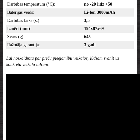
Darbības temperatūra (°C):
no -20 līdz +50
Baterijas veids:
Li-lon 3000mAh
Darbības laiks (st):
3,5
Izmēri (mm):
194x87x69
Svars (g):
645
Ražotāja garantija:
3 gadi
Lai noskaidrotu par preču pieejamību veikalos, lūdzam zvanīt uz
konkrētā veikala tālruni.