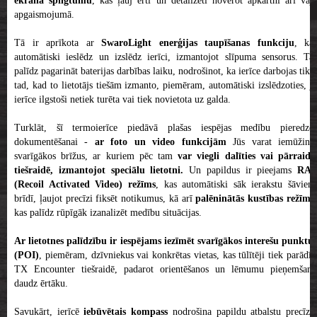
ekrāna spilgtumu
, kas ļauj ērti un detalizēti novērot apkārtni arī vāj
apgaismojumā.
Tā ir aprīkota ar
SwaroLight enerģijas taupīšanas funkciju
, kas
automātiski ieslēdz un izslēdz ierīci, izmantojot slīpuma sensorus. Tas
palīdz pagarināt baterijas darbības laiku, nodrošinot, ka ierīce darbojas tikai
tad, kad to lietotājs tiešām izmanto, piemēram, automātiski izslēdzoties, ja
ierīce ilgstoši netiek turēta vai tiek novietota uz galda.
Turklāt, šī termoierīce piedāvā plašas iespējas medību pieredzes
dokumentēšanai -
ar foto un video funkcijām
Jūs varat iemūžinā
svarīgākos brīžus, ar kuriem pēc tam
var viegli dalīties vai pārraidī
tiešraidē, izmantojot speciālu lietotni.
Un papildus ir pieejams
RAV
(Recoil Activated Video) režīms
, kas automātiski sāk ierakstu šāviena
brīdī, ļaujot precīzi fiksēt notikumus, kā arī
palēninātās kustības režīms
kas palīdz rūpīgāk izanalizēt medību situācijas.
Ar lietotnes palīdzību ir iespējams iezīmēt svarīgākos interešu punktus
(POI)
, piemēram, dzīvniekus vai konkrētas vietas, kas tūlītēji tiek parādīti
TX Encounter tiešraidē, padarot orientēšanos un lēmumu pieņemšanu
daudz ērtāku.
Savukārt, ierīcē
iebūvētais kompass
nodrošina papildu atbalstu precīza