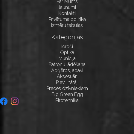
Par Mums
Jaunumi
Kontakti
Privātuma politika
Izmēru tabulas
Kategorijas
Ieroči
Optika
Munīcija
Patronu lādēšana
Apģērbs, apavi
Aksesuāri
Pievilinātāji
Preces dzīvniekiem
Big Green Egg
Pirotehnika