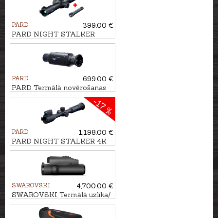
PARD
399.00 €
PARD NIGHT STALKER
MINI ar TL3 piegaismotāju
850nm
PARD
699.00 €
PARD Termālā novērošanas
kamera Leopard 256
-17 %
PARD
1,198.00 €
PARD NIGHT STALKER 4K
eX - 70/940nm ar tālmēru
SWAROVSKI
4,700.00 €
SWAROVSKI Termālā uzlika/
monoklis TX ENCOUNTER