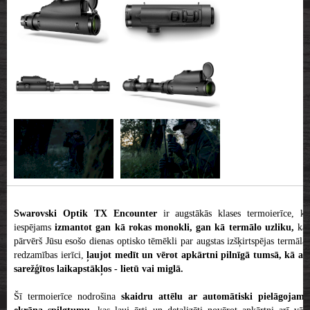
Swarovski Optik TX Encounter
ir augstākās klases termoierīce, ko
iespējams
izmantot gan kā rokas monokli, gan kā termālo uzliku,
ka
pārvērš Jūsu esošo dienas optisko tēmēkli par augstas izšķirtspējas termālās
redzamības ierīci,
ļaujot medīt un vērot apkārtni pilnīgā tumsā, kā ar
sarežģītos laikapstākļos - lietū vai miglā.
Šī termoierīce nodrošina
skaidru attēlu ar automātiski pielāgojamu