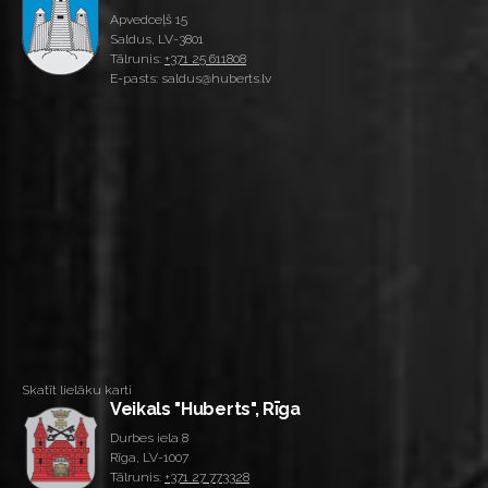
Apvedceļš 15
Saldus, LV-3801
Tālrunis:
+371 25 611808
E-pasts: saldus@huberts.lv
Skatīt lielāku karti
Veikals "Huberts", Rīga
Durbes iela 8
Rīga, LV-1007
Tālrunis:
+371 27 773328