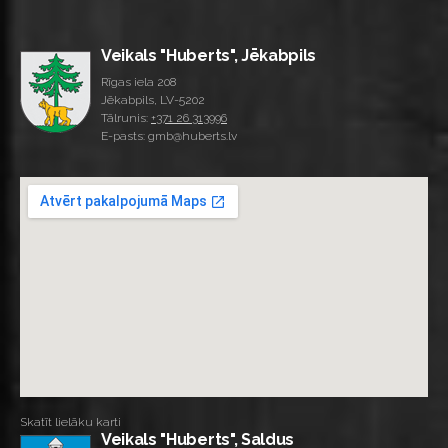
Veikals "Huberts", Jēkabpils
Rīgas iela 208
Jēkabpils, LV-5202
Tālrunis:
+371 26 313996
E-pasts: gmb@huberts.lv
Skatīt lielāku karti
Veikals "Huberts", Saldus