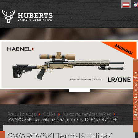
11
Subscribe to newslet
Preču katalogs
Optika
Nakts redzamības ierīces
SWAROVSKI Termālā uzlika/ monoklis TX ENCOUNTER
SWAROVSKI Termālā uzlika/