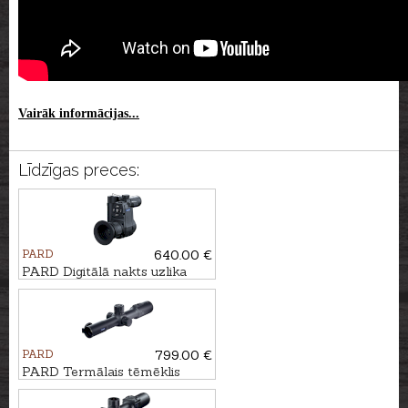
Vairāk informācijas...
Līdzīgas preces:
PARD
640.00 €
PARD Digitālā nakts uzlika
NV007SP2 4K LRF ar
tālmēru - 940nm
PARD
799.00 €
PARD Termālais tēmēklis
PANTERA 256 Q