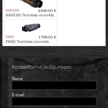
KAHLES
2,940.00 €
KAHLES Termālais monoklis
HELIA TI 35+
PARD
1,799.00 €
PARD Termālais monoklis
LEOPARD 640 ar tālmeru
Kontaktforma jautājumiem:
Name
E-mail