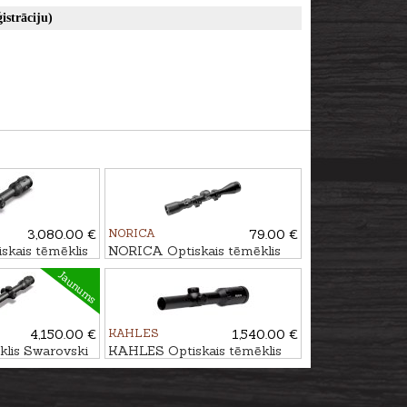
istrāciju)
3,080.00 €
NORICA
79.00 €
skais tēmēklis
NORICA Optiskais tēmēklis
 4A-I
3-9x40 4 Plex ar
Jaunums
stiprinājumiem
4,150.00 €
KAHLES
1,540.00 €
klis Swarovski
KAHLES Optiskais tēmēklis
 P SR 4A-I
HELIA 1-5x24i #4-DH