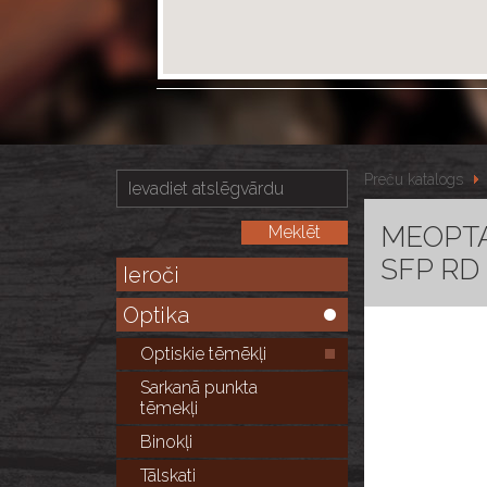
Preču katalogs
MEOPTA 
SFP RD
Ieroči
Optika
Optiskie tēmēkļi
Sarkanā punkta
tēmekļi
Binokļi
Tālskati