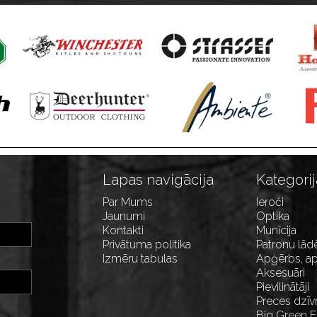
Lapas navigācija
Kategorij
Par Mums
Ieroči
Jaunumi
Optika
Kontakti
Munīcija
Privātuma politika
Patronu lād
Izmēru tabulas
Apģērbs, ap
Aksesuāri
Pievilinātāji
Preces dzīv
Big Green 