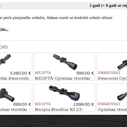
:
2 gadi (+ 8 gadi ar reģ
r preču pieejamību veikalos, lūdzam zvanīt uz konkrētā veikala tālruni.
as...
ces:
3,390.00 €
MEOPTA
599.00 €
SWAROVSKI
ēklis Swarovski
MEOPTA Optiskais tēmēklis
Swarovski Opti
2 P L - 4A-I
MeoHunter R5 4-20x50 SFP
Z8i+ 1-8x24 L
RD #4C
699.00 €
MEOPTA
1,699.00 €
SWAROVSKI
kais tēmēklis
Meopta MeoStar R2 2.5-
Optiskais tēmē
-6x24 SFP RD
15x56 RD - BDC 3
Z8i 3.5-28x50