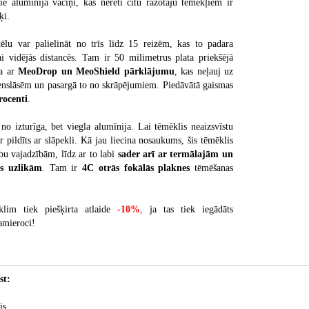
ie alumīnija vāciņi, kas nereti citu ražotāju tēmēkļiem ir
šķi.
ēlu var palielināt no trīs līdz 15 reizēm, kas to padara
i vidējās distancēs. Tam ir 50 milimetrus plata priekšējā
ta ar
MeoDrop un MeoShield pārklājumu
, kas neļauj uz
denslāsēm un pasargā to no skrāpējumiem. Piedāvātā gaismas
rocenti
.
no izturīga, bet viegla alumīnija. Lai tēmēklis neaizsvīstu
ir pildīts ar slāpekli. Kā jau liecina nosaukums, šis tēmēklis
u vajadzībām, līdz ar to labi
sader arī ar termālajām un
s uzlikām
. Tam ir
4C otrās fokālās plaknes
tēmēšanas
lim tiek piešķirta atlaide
-10%
,
ja tas tiek iegādāts
amieroci!
st:
is