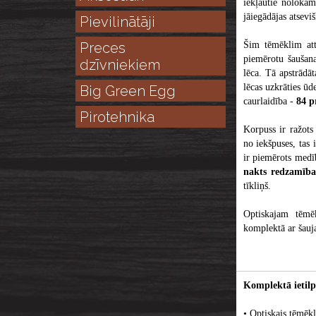
iekļautie nolokām
jāiegādājas atsevi
Pievilinātāji
Preces
Šim tēmēklim att
piemērotu šaušana
dzīvniekiem
lēca. Tā apstrādā
lēcas uzkrāties ū
Big Green Egg
caurlaidība -
84 p
Pirotehnika
Korpuss ir ražots 
no iekšpuses, tas 
ir piemērots medīb
nakts redzamība
tīkliņš.
Optiskajam tēmēk
komplektā ar šauj
Komplektā ietilp
• Optiskais tēmēkl