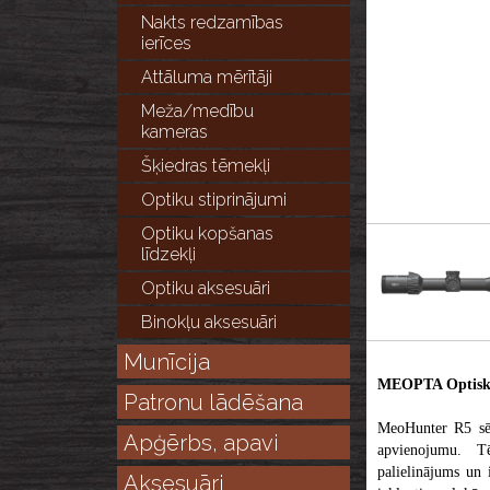
Nakts redzamības
ierīces
Attāluma mērītāji
Meža/medību
kameras
Šķiedras tēmekļi
Optiku stiprinājumi
Optiku kopšanas
līdzekļi
Optiku aksesuāri
Binokļu aksesuāri
Munīcija
MEOPTA Optiska
Patronu lādēšana
MeoHunter R5 sēri
Apģērbs, apavi
apvienojumu. Tē
palielinājums un 
Aksesuāri