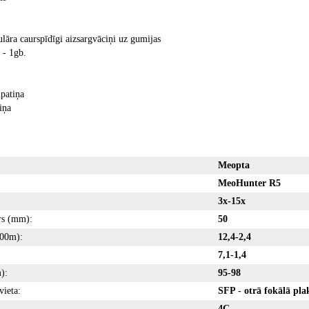
lāra caurspīdīgi aizsargvāciņi uz gumijas
 - 1gb.
patiņa
iņa
Meopta
MeoHunter R5
3x-15x
rs (mm):
50
100m):
12,4-2,4
7,1-1,4
):
95-98
vieta:
SFP - otrā fokālā pla
4C