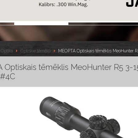
Optika
Optiskie tēmēkļi
MEOPTA Optiskais tēmēklis MeoHunter 
Optiskais tēmēklis MeoHunter R5 3-
 #4C