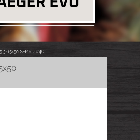
R5 3-15x50 SFP RD #4C
15x50