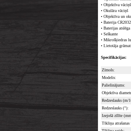
• Objektīva vāciņš
• Okulāra vāciņš
• Objektīva un oku
• Baterija CR2032
• Baterijas atslēga
• Seškante
• Mikrošķiedras lu
• Lietotāja grāmat
Specifikācijas:
Zīmols:
Modelis:
Palielinājums:
Objektīva diamet
Redzeslauks (m/
Redzeslauks (°):
Izejošā zīlīte (mm
Tīkliņa atrašanas 
Tīkliņa veids: