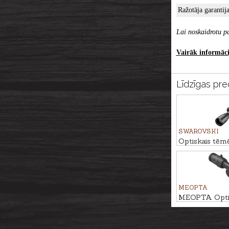
Ražotāja garantija
Lai noskaidrotu pa
Vairāk informācij
Līdzīgas pre
SWAROVSKI
Optiskais tēm
Z8i 1.7-13.3x4
MEOPTA
MEOPTA Optis
MeoPro R6 1
#4C