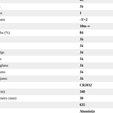
:
Jā
a:
1
šana:
-3/+2
10m-∞
ība (%):
84
Jā
Jā
īgs:
Jā
s:
Jā
gšana:
Jā
ums:
Jā
jums:
Jā
CR2032
cm):
340
ametrs (mm):
30
635
Alumīnijs