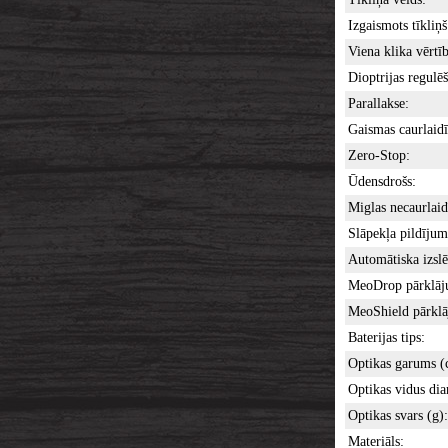
Izgaismots tīkliņš
Viena klika vērtīb
Dioptrijas regulē
Parallakse:
Gaismas caurlaid
Zero-Stop:
Ūdensdrošs:
Miglas necaurlaid
Slāpekļa pildījum
Automātiska izslē
MeoDrop pārklāj
MeoShield pārklā
Baterijas tips:
Optikas garums (
Optikas vidus di
Optikas svars (g):
Materiāls: