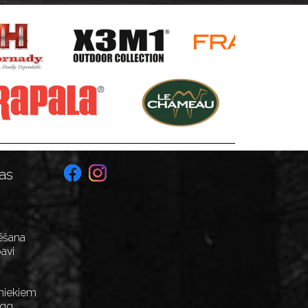
as
ēšana
avi
niekiem
Egg