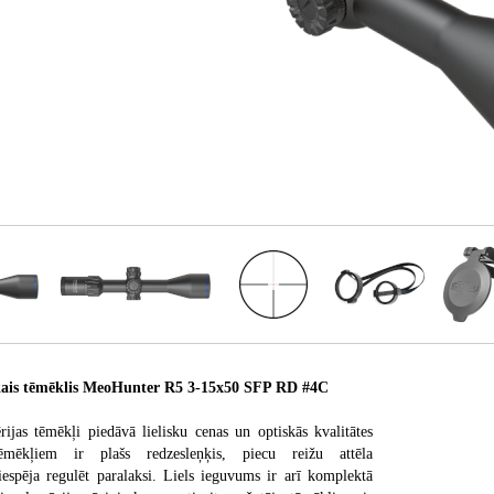
is tēmēklis MeoHunter R5 3-15x50 SFP RD #4C
jas tēmēkļi piedāvā lielisku cenas un optiskās kvalitātes
mēkļiem ir plašs redzesleņķis, piecu reižu attēla
iespēja regulēt paralaksi. Liels ieguvums ir arī komplektā