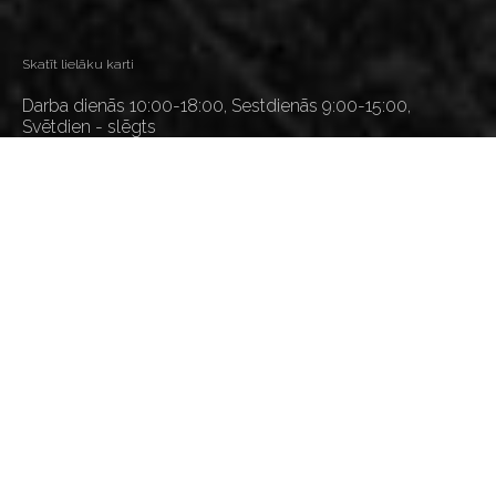
Skatīt lielāku karti
Darba dienās 10:00-18:00, Sestdienās 9:00-15:00,
Svētdien - slēgts