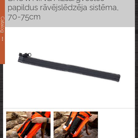
papildus rāvējslēdzēja sistēma,
70-75cm
Catalog