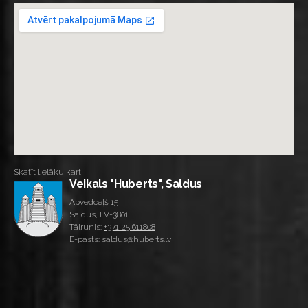
Skatīt lielāku karti
Veikals "Huberts", Saldus
Apvedceļš 15
Saldus, LV-3801
Tālrunis:
+371 25 611808
E-pasts: saldus@huberts.lv