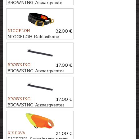
BROWNING Aizsargveste
sunim PROTECT ONE, 80cm
NIGGELOH
32.00 €
NIGGELOH Kaklasiksna
sunim DELUXE, 40-50cm
BROWNING
17.00 €
BROWNING Aizsargvestes
papildus rāvējslēdzēja
sistēma, 60-65cm
BROWNING
17.00 €
BROWNING Aizsargvestes
papildus rāvējslēdzēja
sistēma, 70-75cm
RISERVA
31.00 €