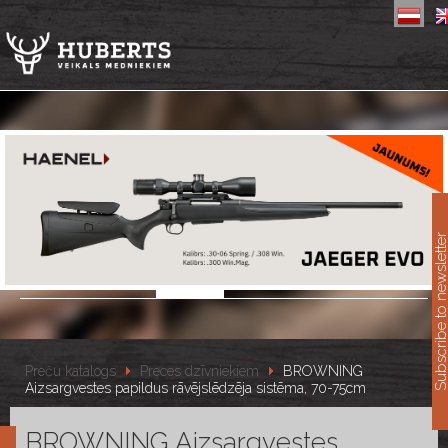
11
Subscribe to newslet
Preču katalogs
Preces dzīvniekiem
BROWNING
Aizsargvestes papildus rāvējslēdzēja sistēma, 70-75cm
BROWNING Aizsargvestes