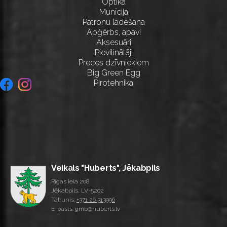
Optika
Munīcija
Patronu lādēšana
Apģērbs, apavi
Aksesuāri
Pievilinātāji
Preces dzīvniekiem
Big Green Egg
Pirotehnika
Veikals "Huberts", Jēkabpils
Rīgas iela 208
Jēkabpils, LV-5202
Tālrunis:
+371 26 313996
E-pasts: gmb@huberts.lv