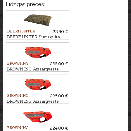
Līdzīgas preces:
DEERHUNTER
22.90 €
DEERHUNTER Suņu gulta
GERMANIA, 70x50cm
BROWNING
235.00 €
BROWNING Aizsargveste
sunim HUNTER, 60cm
BROWNING
235.00 €
BROWNING Aizsargveste
sunim HUNTER, 70cm
BROWNING
224.00 €