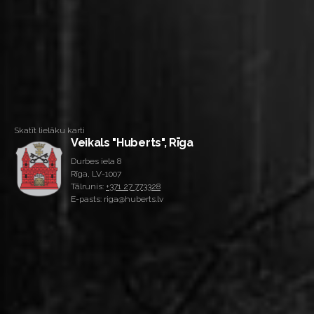
Skatīt lielāku karti
Veikals "Huberts", Rīga
Durbes iela 8
Rīga, LV-1007
Tālrunis:
+371 27 773328
E-pasts: riga@huberts.lv