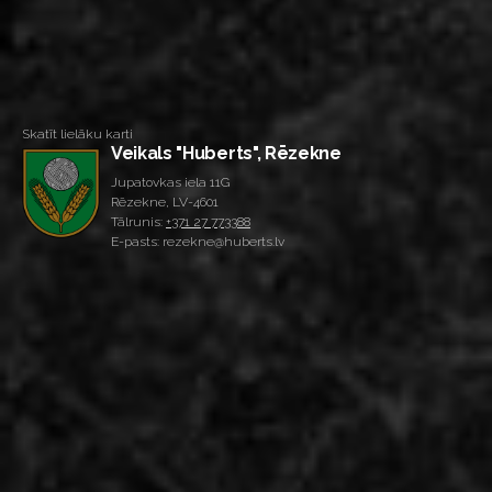
Skatīt lielāku karti
Veikals "Huberts", Rēzekne
Jupatovkas iela 11G
Rēzekne, LV-4601
Tālrunis:
+371 27 773388
E-pasts: rezekne@huberts.lv