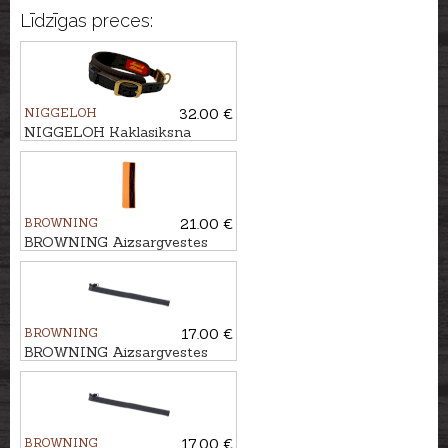
Līdzīgas preces:
NIGGELOH
32.00 €
NIGGELOH Kaklasiksna
sunim DELUXE, 48-60cm
BROWNING
21.00 €
BROWNING Aizsargvestes
papildus muguras atloks,
70cm
BROWNING
17.00 €
BROWNING Aizsargvestes
papildus rāvējslēdzēja
sistēma, 70-75cm
BROWNING
17.00 €