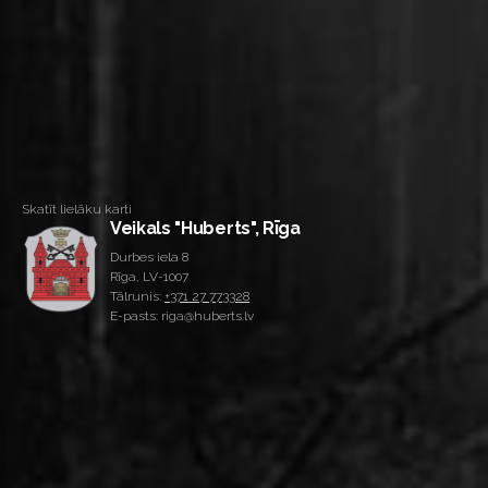
Skatīt lielāku karti
Veikals "Huberts", Rīga
Durbes iela 8
Rīga, LV-1007
Tālrunis:
+371 27 773328
E-pasts: riga@huberts.lv