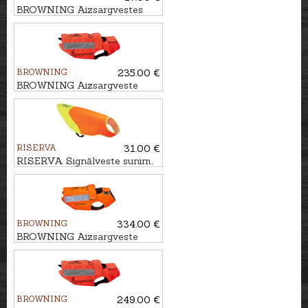
BROWNING Aizsargvestes
papildus rāvējslēdzēja
sistēma, 80-85cm
BROWNING
235.00 €
BROWNING Aizsargveste
sunim HUNTER, 60cm
RISERVA
31.00 €
RISERVA Signālveste sunim,
L/XL
BROWNING
334.00 €
BROWNING Aizsargveste
sunim PROTECT PRO MAX,
70cm
BROWNING
249.00 €