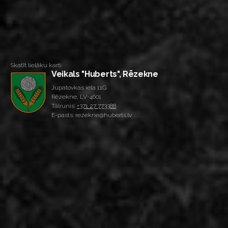
Skatīt lielāku karti
Veikals "Huberts", Rēzekne
Jupatovkas iela 11G
Rēzekne, LV-4601
Tālrunis:
+371 27 773388
E-pasts: rezekne@huberts.lv