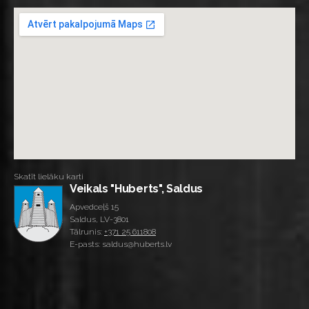
Skatīt lielāku karti
Veikals "Huberts", Saldus
Apvedceļš 15
Saldus, LV-3801
Tālrunis:
+371 25 611808
E-pasts: saldus@huberts.lv