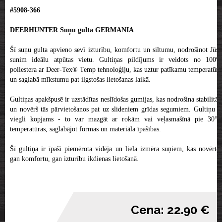
#5908-366
DEERHUNTER Suņu gulta GERMANIA
Šī suņu gulta apvieno sevī izturību, komfortu un siltumu, nodrošinot Jūsu
sunim ideālu atpūtas vietu. Gultiņas pildījums ir veidots no 100%
poliestera ar Deer-Tex® Temp tehnoloģiju, kas uztur patīkamu temperatūru
un saglabā mīkstumu pat ilgstošas lietošanas laikā.
Gultiņas apakšpusē ir uzstādītas neslīdošas gumijas, kas nodrošina stabilitāti
un novērš tās pārvietošanos pat uz slideniem grīdas segumiem. Gultiņu ir
viegli kopjams - to var mazgāt ar rokām vai veļasmašīnā pie 30°C
temperatūras, saglabājot formas un materiāla īpašības.
Šī gultiņa ir īpaši piemērota vidēja un liela izmēra suņiem, kas novērtēs
gan komfortu, gan izturību ikdienas lietošanā.
Cena: 22.90 €