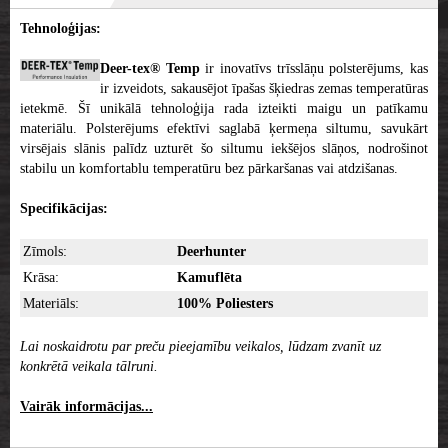
Tehnoloģijas:
Deer-tex® Temp
ir inovatīvs trīsslāņu polsterējums, kas
ir izveidots, sakausējot īpašas šķiedras zemas temperatūras
ietekmē. Šī unikālā tehnoloģija rada izteikti maigu un patīkamu
materiālu. Polsterējums efektīvi saglabā ķermeņa siltumu, savukārt
virsējais slānis palīdz uzturēt šo siltumu iekšējos slāņos, nodrošinot
stabilu un komfortablu temperatūru bez pārkaršanas vai atdzišanas.
Specifikācijas:
Zīmols:
Deerhunter
Krāsa:
Kamuflēta
Materiāls:
100% Poliesters
Lai noskaidrotu par preču pieejamību veikalos, lūdzam zvanīt uz
konkrētā veikala tālruni.
Vairāk informācijas...