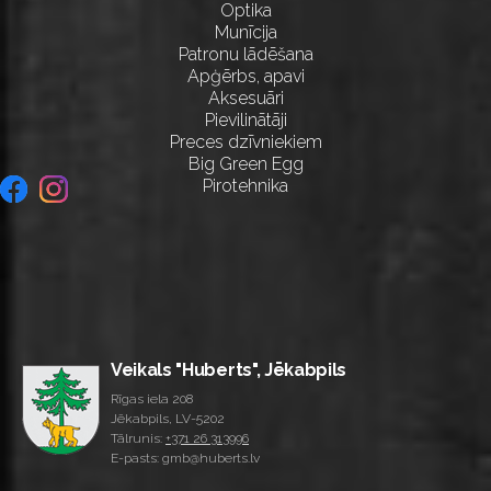
Optika
Munīcija
Patronu lādēšana
Apģērbs, apavi
Aksesuāri
Pievilinātāji
Preces dzīvniekiem
Big Green Egg
Pirotehnika
Veikals "Huberts", Jēkabpils
Rīgas iela 208
Jēkabpils, LV-5202
Tālrunis:
+371 26 313996
E-pasts: gmb@huberts.lv