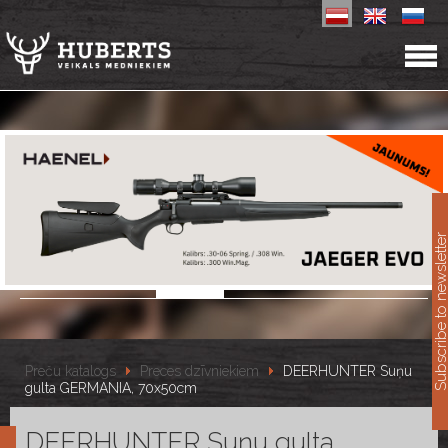
11
Subscribe to newslet
Preču katalogs
Preces dzīvniekiem
DEERHUNTER Suņu
gulta GERMANIA, 70x50cm
DEERHUNTER Suņu gulta