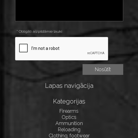
* Obligāti aizpildāmie lauki
Lapas navigācija
Kategorijas
Firearms
Optics
Ammunition
Reloading
Clothing, footwear