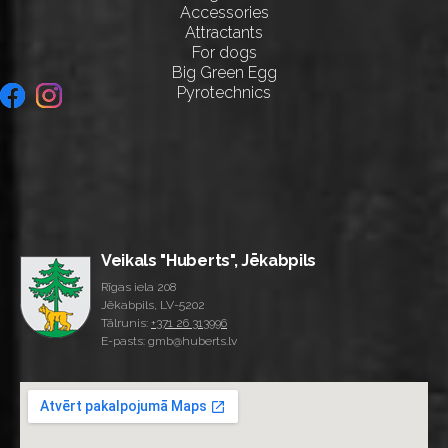
Accessories
Attractants
For dogs
Big Green Egg
Pyrotechnics
Veikals "Huberts", Jēkabpils
Rīgas iela 208
Jēkabpils, LV-5202
Tālrunis:
+371 26 313996
E-pasts: gmb@huberts.lv