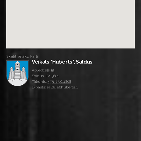
Skatīt lielāku karti
Veikals "Huberts", Saldus
Apvedceļš 15
Saldus, LV-3801
Tālrunis:
+371 25 611808
E-pasts: saldus@huberts.lv