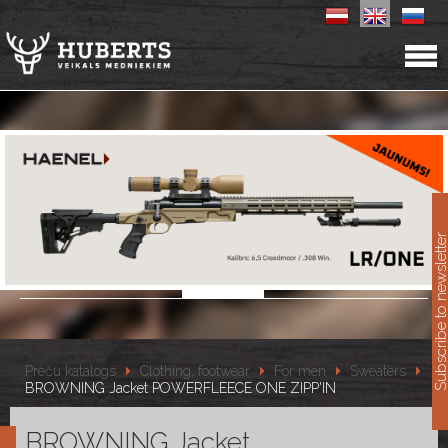
11
Subscribe to newslet
Preču katalogs
Clothing, footwear
For men
Sweaters
BROWNING Jacket POWERFLEECE ONE ZIPP'IN
BROWNING Jacket