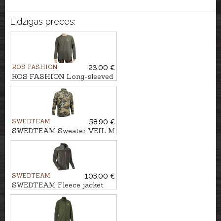
Līdzīgas preces:
KOS FASHION
23.00 €
KOS FASHION Long-sleeved
T-shirt with hunter
SWEDTEAM
58.90 €
SWEDTEAM Sweater VEIL M
SWEDTEAM
105.00 €
SWEDTEAM Fleece jacket
Ridge M