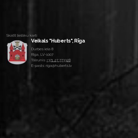
Skatīt lielāku karti
Veikals "Huberts", Rīga
Durbes iela 8
Rīga, LV-1007
Tālrunis:
+371 27 773328
E-pasts: riga@huberts.lv