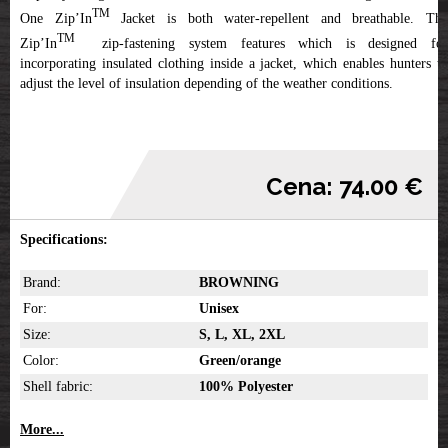
TM
One Zip’In
Jacket is both water-repellent and breathable. The
TM
Zip’In
zip-fastening system features which is designed for
incorporating insulated clothing inside a jacket, which enables hunters to
adjust the level of insulation depending of the weather conditions.
Cena: 74.00 €
Specifications:
Brand:
BROWNING
For:
Unisex
Size:
S, L, XL, 2XL
Color:
Green/orange
Shell fabric:
100% Polyester
More...