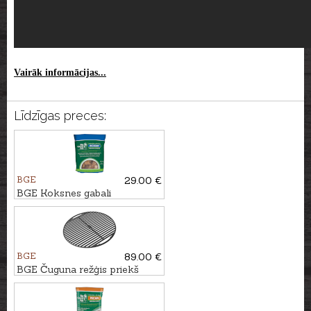
Vairāk informācijas...
Līdzīgas preces:
BGE
29.00 €
BGE Koksnes gabali
VALRIEKSTKOKS, 9L
BGE
89.00 €
BGE Čuguna režģis priekš
Medium grila