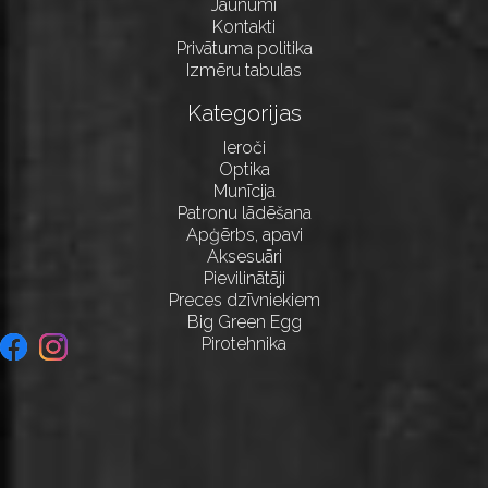
Jaunumi
Kontakti
Privātuma politika
Izmēru tabulas
Kategorijas
Ieroči
Optika
Munīcija
Patronu lādēšana
Apģērbs, apavi
Aksesuāri
Pievilinātāji
Preces dzīvniekiem
Big Green Egg
Pirotehnika