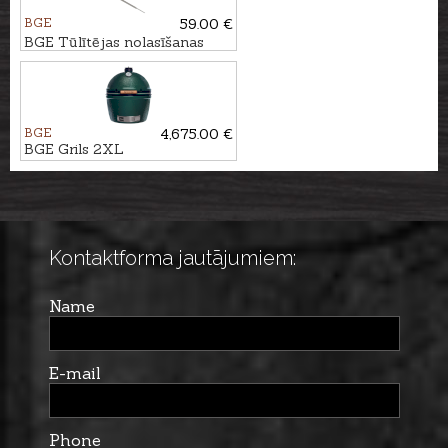
BGE
59.00 €
BGE Tūlītējas nolasīšanas
termometrs ar pudeļu
attaisāmo
BGE
4,675.00 €
BGE Grils 2XL
Kontaktforma jautājumiem:
Name
E-mail
Phone