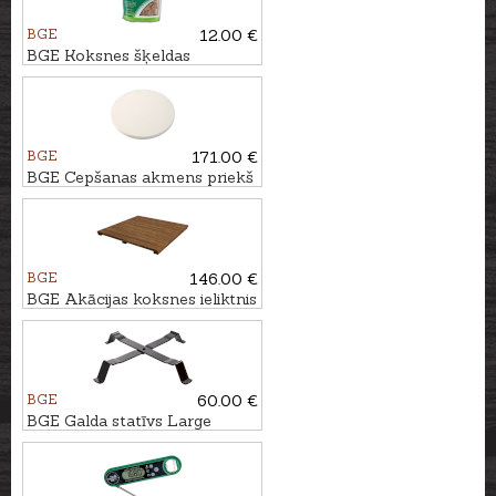
BGE
12.00 €
BGE Koksnes šķeldas
PEKANKOKS, 2,9L
BGE
171.00 €
BGE Cepšanas akmens priekš
XLarge grila
BGE
146.00 €
BGE Akācijas koksnes ieliktnis
BGE
60.00 €
BGE Galda statīvs Large
grilam