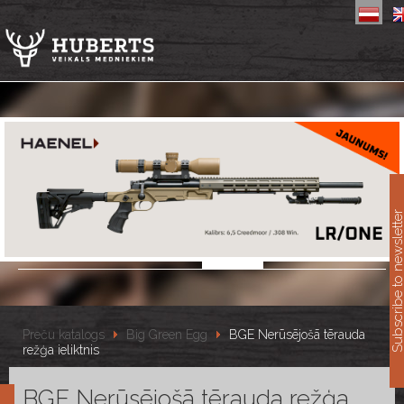
11
Subscribe to newslet
Preču katalogs
Big Green Egg
BGE Nerūsējošā tērauda
režģa ieliktnis
BGE Nerūsējošā tērauda režģa