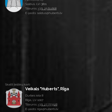
Saldus, LV-3801
Tālrunis:
+371 25 611808
E-pasts: saldus@huberts.lv
Skatīt lielāku karti
Veikals "Huberts", Rīga
Durbes iela 8
Rīga, LV-1007
Tālrunis:
+371 27 773328
E-pasts: riga@huberts.lv