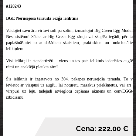
#120243
BGE Nerūsējošā tērauda režģa ieliktnis
Veidojiet savu āra virtuvi soli pa solim, izmantojot Big Green Egg Modular
Nest sistēmu! Sāciet ar Big Green Egg rāmja vai skapīša iegādi, pēc tam
paplašināšiniet to ar dažādiem skaistiem, praktiskiem un funkcionāliem
ieliktņiem.
Visi ieliktņi ir standartizēti – viens un tas pats ieliktnis iederēsies augšējā
rāmī un apakšējā plaukta rāmī.
Šis ieliktnis ir izgatavots no 304. pakāpes nerūsējošā tērauda. To var
ievietot ar virspusi uz augšu, lai noturētu mazākus priekšmetus, vai arī ar
virspusi uz leju, tādējādi atvieglotu cepšanas akmens un convEGGtor
izbīdīšanu.
Cena: 222.00 €