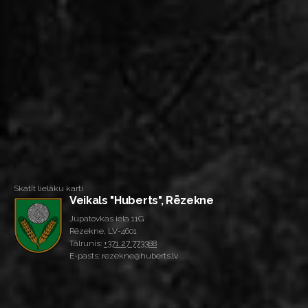
Skatīt lielāku karti
Veikals "Huberts", Rēzekne
Jupatovkas iela 11G
Rēzekne, LV-4601
Tālrunis:
+371 27 773388
E-pasts: rezekne@huberts.lv