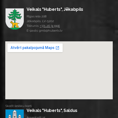
Veikals "Huberts", Jēkabpils
Rīgas iela 208
Jēkabpils, LV-5202
Tālrunis:
+371 26 313996
E-pasts: gmb@huberts.lv
Skatīt lielāku karti
Veikals "Huberts", Saldus
Apvedceļš 15