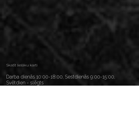
Skatīt lielāku karti
Darba dienās 10:00-18:00, Sestdienās 9:00-15:00,
Svētdien - slēgts