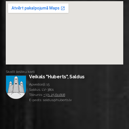
Skatīt lielāku karti
Veikals "Huberts", Saldus
Apvedceļš 15
Saldus, LV-3801
Tālrunis:
+371 25 611808
E-pasts: saldus@huberts.lv