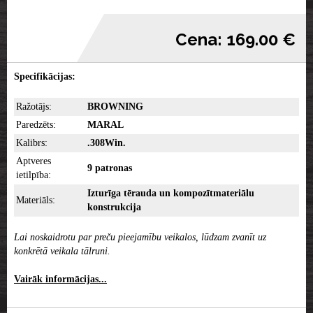
Cena: 169.00 €
Specifikācijas:
Ražotājs:
BROWNING
Paredzēts:
MARAL
Kalibrs:
.308Win.
Aptveres
9 patronas
ietilpība:
Izturīga tērauda un kompozītmateriālu
Materiāls:
konstrukcija
Lai noskaidrotu par preču pieejamību veikalos, lūdzam zvanīt uz
konkrētā veikala tālruni.
Vairāk informācijas...