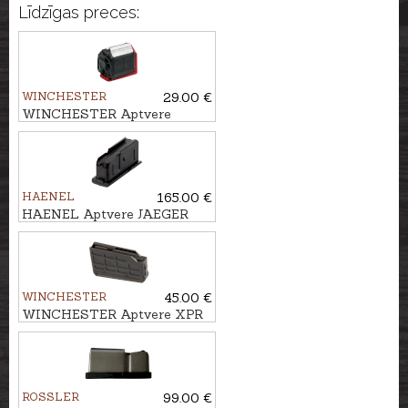
Līdzīgas preces:
WINCHESTER
29.00 €
WINCHESTER Aptvere
WILDCAT/XPERT kal. .22LR,
5 patr.
HAENEL
165.00 €
HAENEL Aptvere JAEGER
10PRO kal. .300Win., 3 patr.
WINCHESTER
45.00 €
WINCHESTER Aptvere XPR
STD kal. .308Win., 3 patr.
ROSSLER
99.00 €