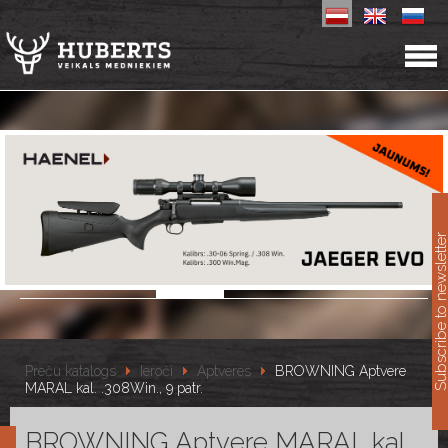
11
Subscribe to newslet
Preču katalogs
Ieroči
Aptveres
BROWNING Aptvere
MARAL kal. .308Win., 9 patr.
BROWNING Aptvere MARAL kal.