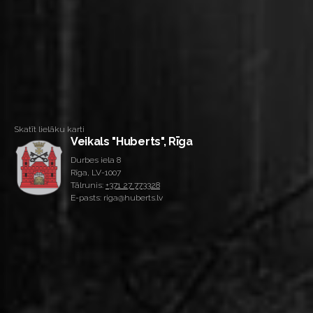
Skatīt lielāku karti
Veikals "Huberts", Rīga
Durbes iela 8
Rīga, LV-1007
Tālrunis:
+371 27 773328
E-pasts: riga@huberts.lv