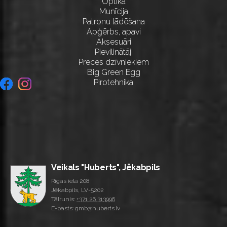
Optika
Munīcija
Patronu lādēšana
Apģērbs, apavi
Aksesuāri
Pievilinātāji
Preces dzīvniekiem
Big Green Egg
Pirotehnika
Veikals "Huberts", Jēkabpils
Rīgas iela 208
Jēkabpils, LV-5202
Tālrunis:
+371 26 313996
E-pasts: gmb@huberts.lv