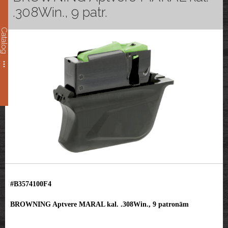
.308Win., 9 patr.
Catalog
#B3574100F4
BROWNING Aptvere MARAL kal. .308Win., 9 patronām