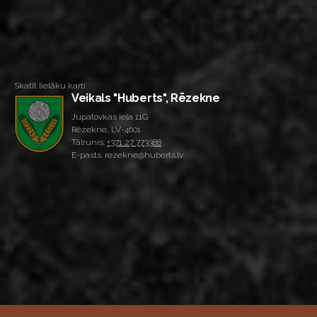
Skatīt lielāku karti
Veikals "Huberts", Rēzekne
Jupatovkas iela 11G
Rēzekne, LV-4601
Tālrunis:
+371 27 773388
E-pasts: rezekne@huberts.lv