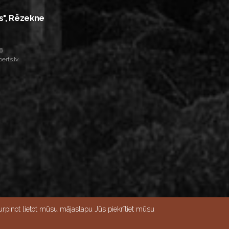
s", Rēzekne
8
erts.lv
rpinot lietot mūsu mājaslapu Jūs piekrītiet mūsu