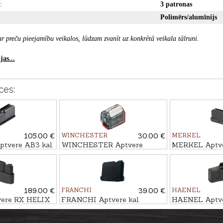
:
3 patronas
Polimērs/alumīnijs
r preču pieejamību veikalos, lūdzam zvanīt uz konkrētā veikala tālruni.
as...
ces:
105.00 €
WINCHESTER
30.00 €
MERKEL
vere AB3 kal.
WINCHESTER Aptvere
MERKEL Aptv
r.
WILDCAT/XPERT kal. .22LR,
kal. .308Win., 3
10 patr.
189.00 €
FRANCHI
39.00 €
HAENEL
ere RX HELIX
FRANCHI Aptvere kal.
HAENEL Aptv
atr.
.223Rem., 4 patr.
NXT kal. .30-06