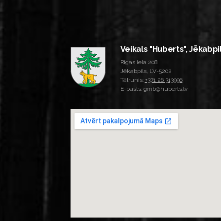
Veikals "Huberts", Jēkabpi
Rīgas iela 208
Jēkabpils, LV-5202
Tālrunis:
+371 26 313996
E-pasts: gmb@huberts.lv