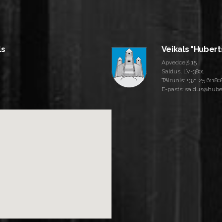
ls
Veikals "Hubert
Apvedceļš 15
Saldus, LV-3801
Tālrunis:
+371 25 61180
E-pasts: saldus@huber