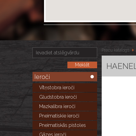
Preču katalogs
HAENEL 
Ieroči
Vītņstobra ieroči
Gludstobra ieroči
Mazkalibra ieroči
Pneimatiskie ieroči
Pneimatiskās pistoles
Gāzes ieroči