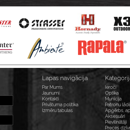
Lapas navigācija
Kategorij
Par Mums
Ieroči
Jaunumi
Optika
Kontakti
Munīcija
Privātuma politika
Patronu lād
Izmēru tabulas
Apģērbs, ap
Aksesuāri
Pievilinātāji
Preces dzīv