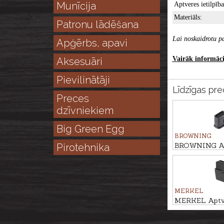
Munīcija
Aptveres ietilpība
Materiāls:
Patronu lādēšana
Lai noskaidrotu pa
Apģērbs, apavi
Vairāk informācij
Aksesuāri
Pievilinātāji
Līdzīgas pre
Preces
dzīvniekiem
Big Green Egg
BROWNING
BROWNING Apt
Pirotehnika
.308Win., 4 pat
MERKEL
MERKEL Aptv
kal. .30-06, 5 p