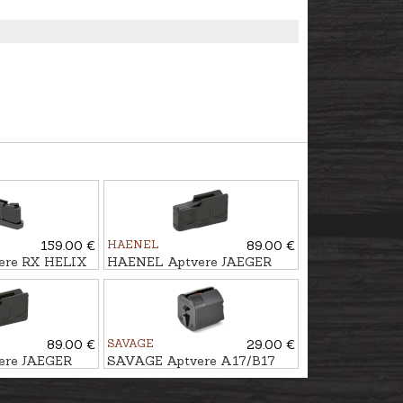
159.00 €
HAENEL
89.00 €
ere RX HELIX
HAENEL Aptvere JAEGER
 patr.
NXT kal. .308Win., 5 patr.
89.00 €
SAVAGE
29.00 €
ere JAEGER
SAVAGE Aptvere A17/B17
, 5 patr.
kal. 17HMR, 10 patr.