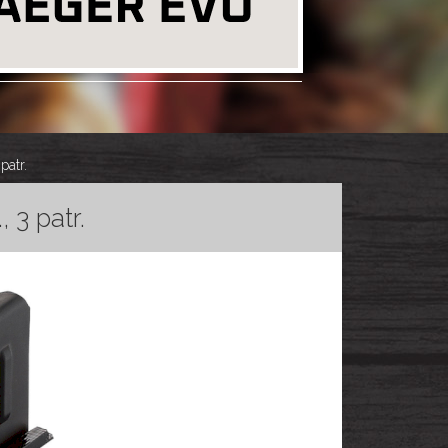
atr.
3 patr.