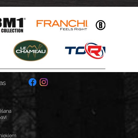
as
ēšana
avi
niekiem