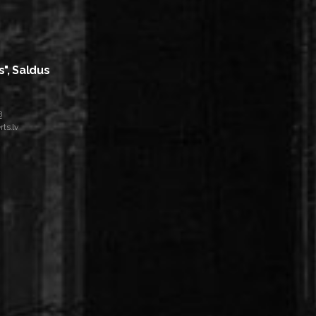
s", Saldus
8
ts.lv