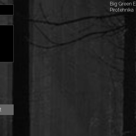
Big Green 
Pirotehnika