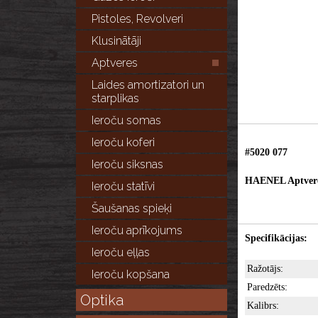
Pistoles, Revolveri
Klusinātāji
Aptveres
Laides amortizatori un
starplikas
Ieroču somas
Ieroču koferi
#5020 077
Ieroču siksnas
HAENEL Aptvere
Ieroču statīvi
Šaušanas spieķi
Ieroču aprīkojums
Specifikācijas:
Ieroču eļļas
Ražotājs:
Ieroču kopšana
Paredzēts:
Optika
Kalibrs: