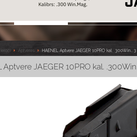
Ieroči
Aptveres
HAENEL Aptvere JAEGER 10PRO kal. .300Win., 3 p
Aptvere JAEGER 10PRO kal. .300Win., 