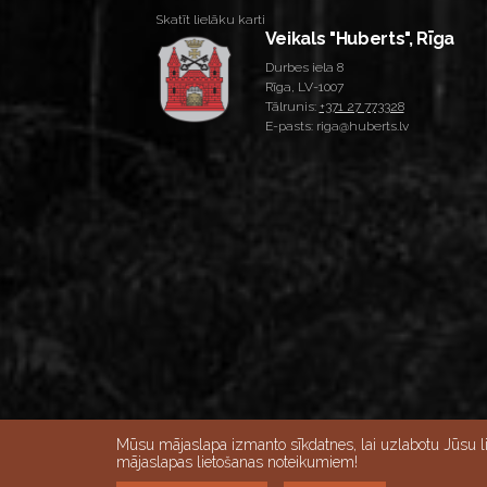
Skatīt lielāku karti
Veikals "Huberts", Rīga
Durbes iela 8
Rīga, LV-1007
Tālrunis:
+371 27 773328
E-pasts: riga@huberts.lv
Skatīt lielāku karti
Mūsu mājaslapa izmanto sīkdatnes, lai uzlabotu Jūsu l
mājaslapas lietošanas noteikumiem!
Darba dienās 10:00-18:00, Sestdienās 9:00-