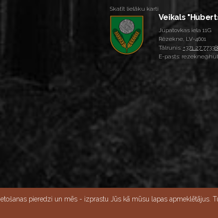
Skatīt lielāku karti
Veikals "Hubert
Jupatovkas iela 11G
Rēzekne, LV-4601
Tālrunis:
+371 27 77338
E-pasts: rezekne@hub
Skatīt lielāku karti
ietošanas pieredzi un mēs - izprastu Jūs kā mūsu lapas apmeklētājus. Tu
15:00, Svētdien - slēgts