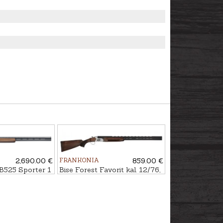
2,690.00 €
FRANKONIA
859.00 €
B525 Sporter 1
Bise Forest Favorit kal. 12/76,
 kal. 12/76,
76cm