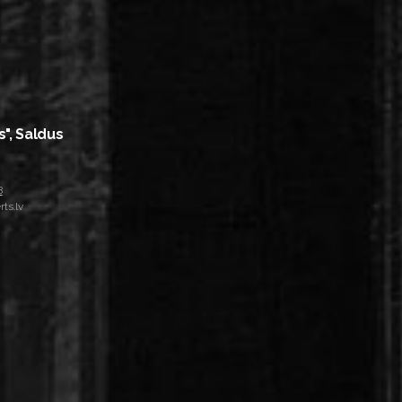
s", Saldus
8
ts.lv