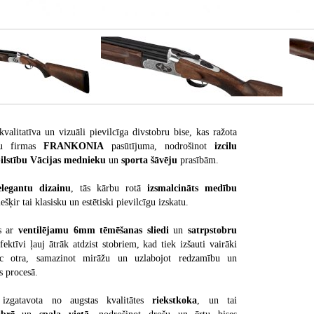
kvalitatīva un vizuāli pievilcīga divstobru bise, kas ražota
cu firmas
FRANKONIA
pasūtījuma, nodrošinot
izcilu
ilstību Vācijas mednieku
un
sporta šāvēju
prasībām.
elegantu dizainu
, tās kārbu rotā
izsmalcināts medību
iešķir tai klasisku un estētiski pievilcīgu izskatu.
ts ar
ventilējamu 6mm tēmēšanas sliedi
un
satrpstobru
fektīvi ļauj ātrāk atdzist stobriem, kad tiek izšauti vairāki
ēc otra, samazinot mirāžu un uzlabojot redzamību un
s procesā.
 izgatavota no augstas kvalitātes
riekstkoka
, un tai