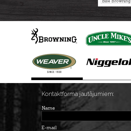
Bise Brownin
kal. 12/76, 76
Kontaktforma jautājumiem:
Name
E-mail