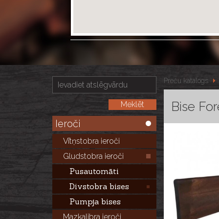
Preču katalogs
Bise For
Ieroči
Vītņstobra ieroči
Gludstobra ieroči
Pusautomāti
Divstobra bises
Pumpja bises
Mazkalibra ieroči