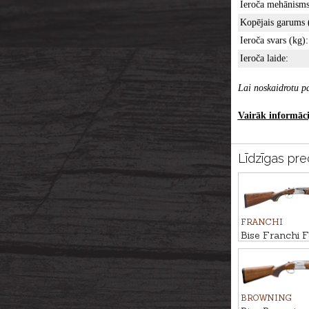
Ieroča mehānisms
Kopējais garums 
Ieroča svars (kg):
Ieroča laide:
Lai noskaidrotu pa
Vairāk informācij
Līdzīgas pre
FRANCHI
Bise Franchi Fe
12/76, 76cm
BROWNING