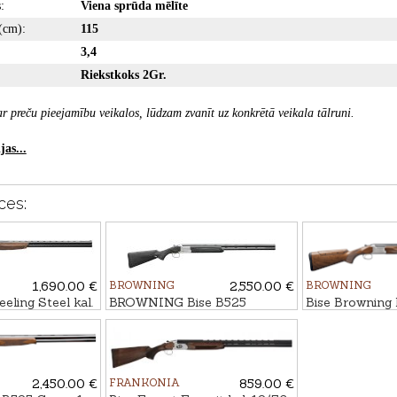
:
Viena sprūda mēlīte
(cm):
115
3,4
Riekstkoks 2Gr.
r preču pieejamību veikalos, lūdzam zvanīt uz konkrētā veikala tālruni.
as...
ces:
1,690.00 €
BROWNING
2,550.00 €
BROWNING
eling Steel kal.
BROWNING Bise B525
Bise Browning 
Composite kal. 12/76, 76cm
Vintage ADJ TF
76cm
2,450.00 €
FRANKONIA
859.00 €