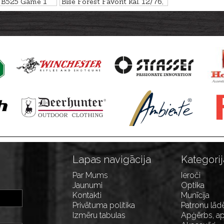
g B525 Game 1
Bise Forest Favorit kal. 12/76,
cm
71cm
Lapas navigācija
Kategorij
Par Mums
Ieroči
Jaunumi
Optika
Kontakti
Munīcija
Privātuma politika
Patronu lād
Izmēru tabulas
Apģērbs, ap