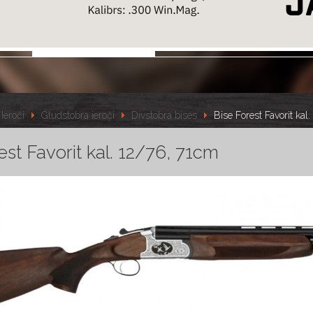
Ieroči
Gludstobra ieroči
Divstobra bises
Bise Forest Favorit kal
est Favorit kal. 12/76, 71cm