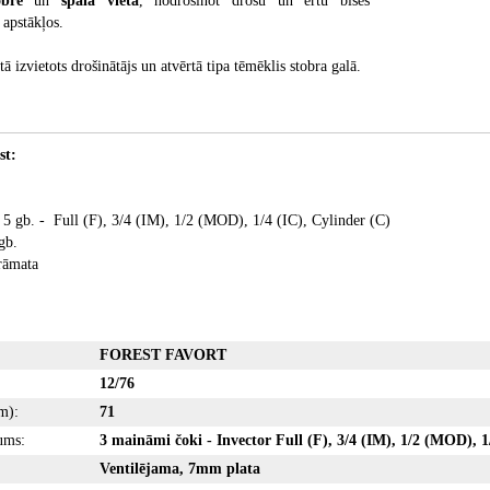
tobrē
un
spala vietā
, nodrošinot drošu un ērtu bises
 apstākļos.
tā izvietots drošinātājs un atvērtā tipa tēmēklis stobra galā.
st:
 5 gb. - Full (F), 3/4 (IM), 1/2 (MOD), 1/4 (IC), Cylinder (C)
gb.
rāmata
FOREST FAVORT
12/76
m):
71
ums:
3 maināmi čoki - Invector Full (F), 3/4 (IM), 1/2 (MOD), 1
:
Ventilējama, 7mm plata