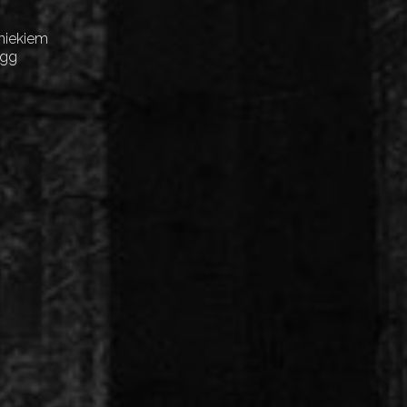
niekiem
Egg