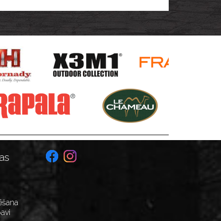
as
ēšana
avi