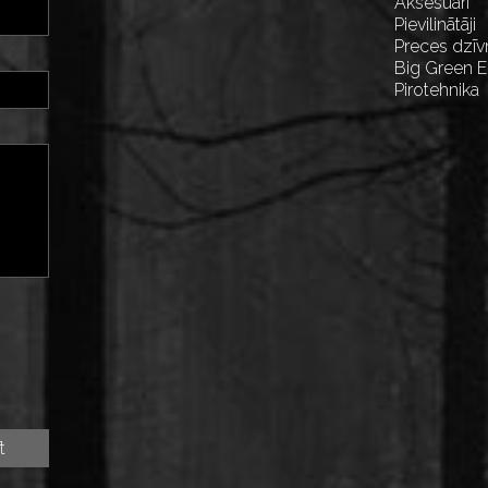
Aksesuāri
Pievilinātāji
Preces dzīv
Big Green 
Pirotehnika