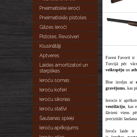
Pneimatiskie ieroči
Pneimatiskās pistoles
Gāzes ieroči
Pistoles, Revolveri
Klusinātāji
Aptveres
Forest Favorit ir 
Turcijā pēc vā
Laides amortizatori un
veiktspēju
un
atb
starplikas
Ieroču somas
Bise izceļas ar
gravējums
, kas p
Ieroču koferi
Ieroču siksnas
Ierocis ir aprīko
ventilāciju
, kas
e
Ieroču statīvi
šāvieni viens p
Šaušanas spieķi
precizitāti šaušana
Ieroču aprīkojums
Ieroča laide ir