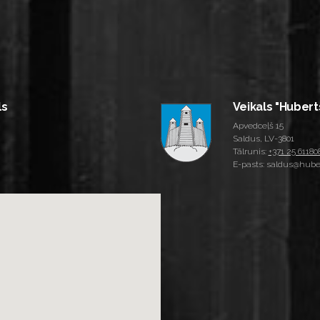
ls
Veikals "Hubert
Apvedceļš 15
Saldus, LV-3801
Tālrunis:
+371 25 61180
E-pasts: saldus@huber