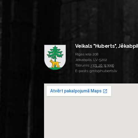
Veikals "Huberts", Jēkabpi
Rīgas iela 208
Jēkabpils, LV-5202
Tālrunis:
+371 26 313996
E-pasts: gmb@huberts.lv