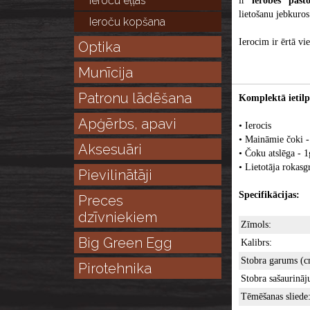
Ieroču eļļas
ir
ierobes
pas
lietošanu jebkuros
Ieroču kopšana
Ierocim ir ērtā vie
Optika
Munīcija
Patronu lādēšana
Komplektā ietilp
Apģērbs, apavi
• Ierocis
• Maināmie čoki -
Aksesuāri
• Čoku atslēga - 1
• Lietotāja rokasg
Pievilinātāji
Specifikācijas:
Preces
dzīvniekiem
Zīmols:
Big Green Egg
Kalibrs:
Stobra garums (c
Pirotehnika
Stobra sašaurināj
Tēmēšanas sliede