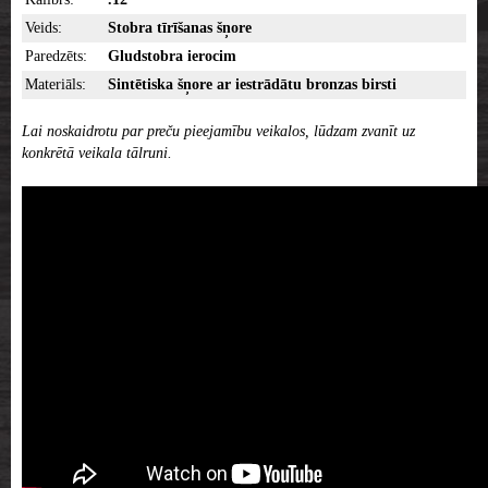
Veids:
Stobra tīrīšanas šņore
Paredzēts:
Gludstobra ierocim
Materiāls:
Sintētiska šņore ar iestrādātu bronzas birsti
Lai noskaidrotu par preču pieejamību veikalos, lūdzam zvanīt uz
konkrētā veikala tālruni.