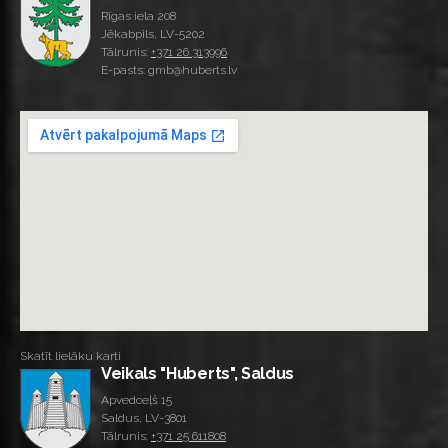
Rīgas iela 208
Jēkabpils, LV-5202
Tālrunis:
+371 26 313996
E-pasts: gmb@huberts.lv
Skatīt lielāku karti
Veikals "Huberts", Saldus
Apvedceļš 15
Saldus, LV-3801
Tālrunis:
+371 25 611808