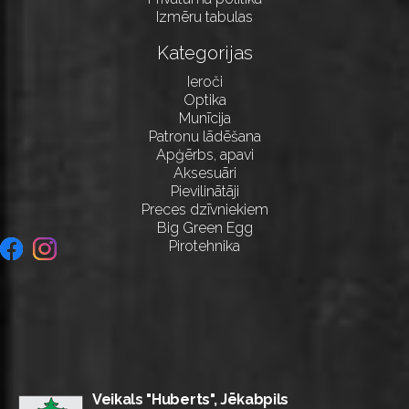
Izmēru tabulas
Kategorijas
Ieroči
Optika
Munīcija
Patronu lādēšana
Apģērbs, apavi
Aksesuāri
Pievilinātāji
Preces dzīvniekiem
Big Green Egg
Pirotehnika
Veikals "Huberts", Jēkabpils