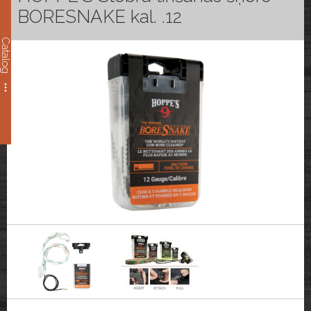
BORESNAKE kal. .12
Catalog