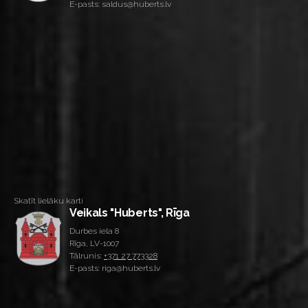
E-pasts: saldus@huberts.lv
Skatīt lielāku karti
Veikals "Huberts", Rīga
Durbes iela 8
Rīga, LV-1007
Tālrunis:
+371 27 773328
E-pasts: riga@huberts.lv