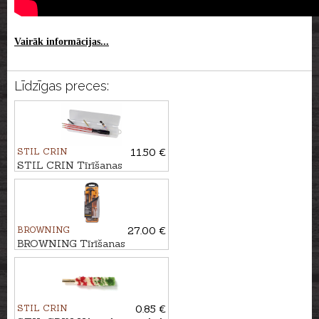
Vairāk informācijas...
Līdzīgas preces:
STIL CRIN
11.50 €
STIL CRIN Tīrīšanas
komplekts karabīnei kal.
7,62mm/.30
BROWNING
27.00 €
BROWNING Tīrīšanas
komplekts karabīnei
STIL CRIN
0.85 €