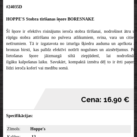
#24035D
HOPPE'S Stobra tīrīšanas šņore BORESNAKE
Šī šņore ir efektīvs risinājums ieroča stobra tīrīšanai, nodrošinot ātru un
rūpīgu stobra attīrīšanu no pulvera atlikumiem, svina, vara un citiem
netīrumiem. Tā ir izgatavota no izturīga šķiedru auduma un aprīkota ar
bronzas birsti, kas palīdz efektīvi notīrīt nogulsnes un aizsērējumus. Pēc
lietošanas šņore jāizmazgā siltā ziepjūdenī, lai nodrošinātu
ilgāku kalpošanas laiku. Savukārt, kompaktā izmēra dēļ to ir ērti paņemt
līdzi ieroča koferī vai medību somā.
Cena: 16.90 €
Specifikācijas:
Zīmols:
Hoppe's
Kalibrs:
.12