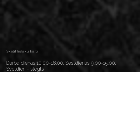
Skatīt lielāku karti
Darba dienās 10:00-18:00, Sestdienās 9:00-15:00,
Svētdien - slēgts