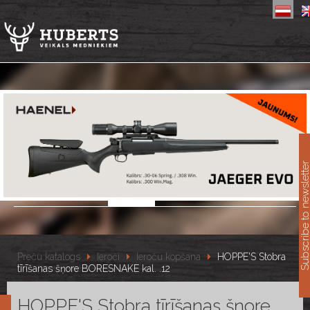
11
Subscribe to newslet
Preču katalogs
Ieroči
Ieroču kopšana
HOPPE'S Stobra
tīrīšanas šņore BORESNAKE kal. .12
HOPPE'S Stobra tīrīšanas šņore