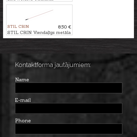
komplekts pistolei
STIL CRIN
8.50 €
STIL CRIN Viendaļīgs metāla
tīrāmais kāts karabīnei Ø5mm
Kontaktforma jautājumiem:
Name
E-mail
Phone