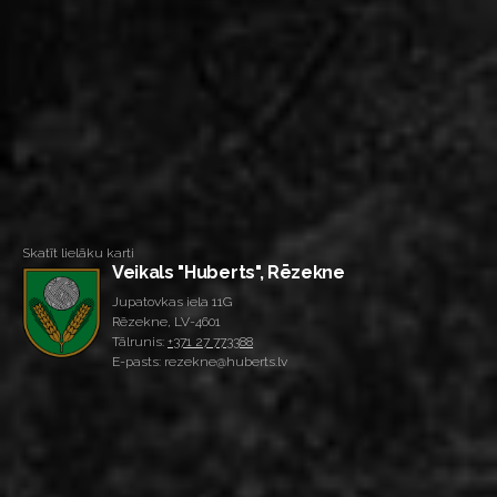
Skatīt lielāku karti
Veikals "Huberts", Rēzekne
Jupatovkas iela 11G
Rēzekne, LV-4601
Tālrunis:
+371 27 773388
E-pasts: rezekne@huberts.lv