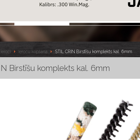
Ieroči
Ieroču kopšana
STIL CRIN Birstīšu komplekts kal. 6mm
N Birstīšu komplekts kal. 6mm