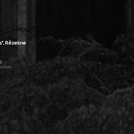
s", Rēzekne
8
erts.lv