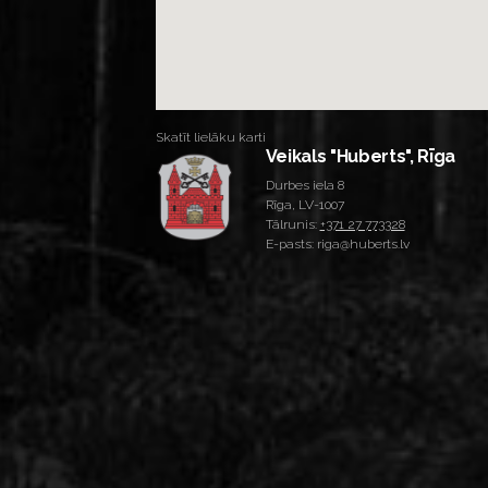
Skatīt lielāku karti
Veikals "Huberts", Rīga
Durbes iela 8
Rīga, LV-1007
Tālrunis:
+371 27 773328
E-pasts: riga@huberts.lv