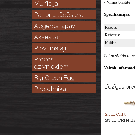
Munīcija
• Vilnas birstīte
Patronu lādēšana
Specifikācijas:
Apģērbs, apavi
Ražots:
Ražotājs:
Aksesuāri
Kalibrs:
Pievilinātāji
Lai noskaidrotu pa
Preces
dzīvniekiem
Vairāk informācij
Big Green Egg
Līdzīgas pre
Pirotehnika
STIL CRIN
STIL CRIN Bro
kal. 9mm