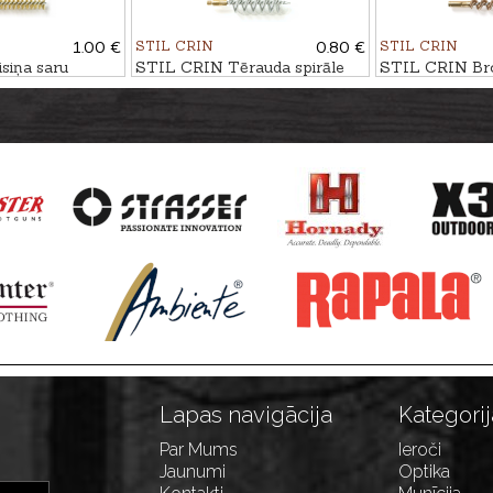
1.00 €
STIL CRIN
0.80 €
STIL CRIN
siņa saru
STIL CRIN Tērauda spirāle
STIL CRIN Bro
9mm
kal. .12
kal. 5,6mm
Lapas navigācija
Kategorij
Par Mums
Ieroči
Jaunumi
Optika