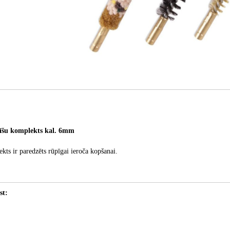
īšu komplekts kal. 6mm
ekts ir paredzēts rūpīgai ieroča kopšanai.
st: