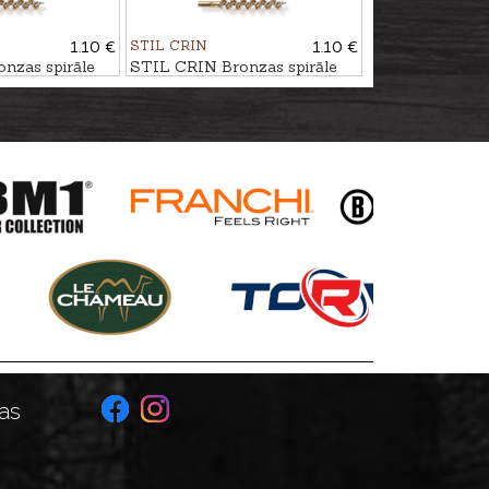
1.10 €
STIL CRIN
1.10 €
nzas spirāle
STIL CRIN Bronzas spirāle
kal. 8mm
as