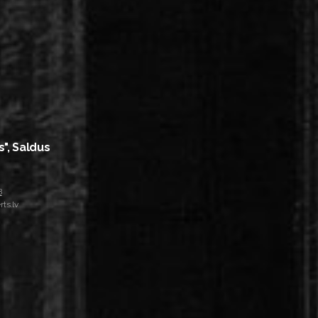
s", Saldus
8
ts.lv