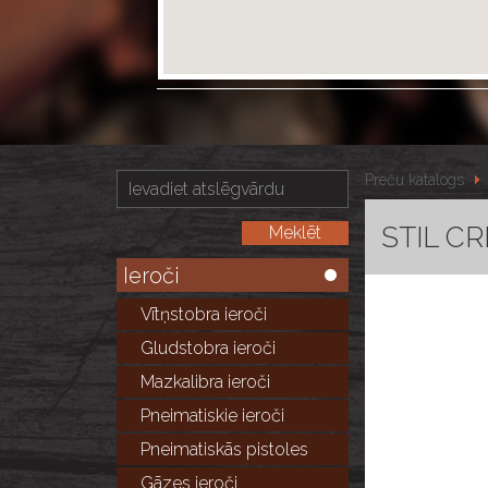
Preču katalogs
STIL CRI
Ieroči
Vītņstobra ieroči
Gludstobra ieroči
Mazkalibra ieroči
Pneimatiskie ieroči
Pneimatiskās pistoles
Gāzes ieroči