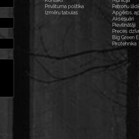
Kontakti
Munīcija
Privātuma politika
Patronu lād
Izmēru tabulas
Apģērbs, ap
Aksesuāri
Pievilinātāji
Preces dzīv
Big Green 
Pirotehnika