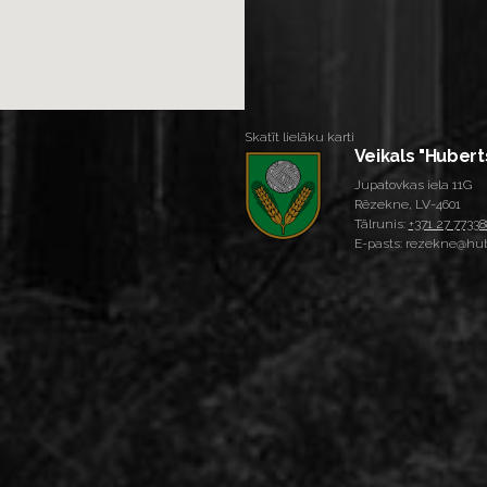
Skatīt lielāku karti
Veikals "Hubert
Jupatovkas iela 11G
Rēzekne, LV-4601
Tālrunis:
+371 27 77338
E-pasts: rezekne@hub