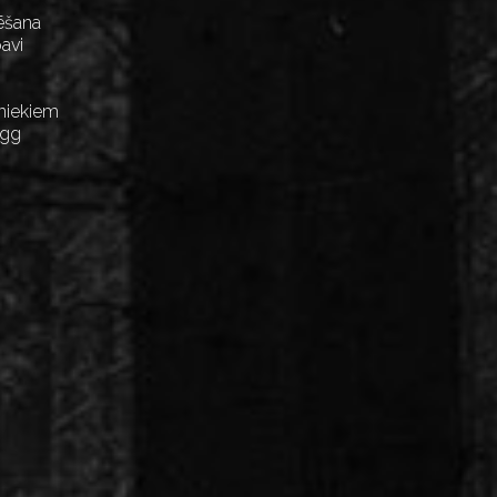
ēšana
avi
niekiem
Egg