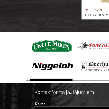
STIL CRIN
STIL CRIN Mi
birstīte kal. 
Kontaktforma jautājumiem:
Name