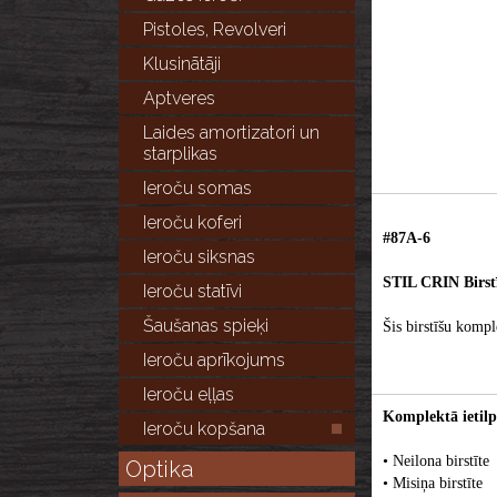
Pistoles, Revolveri
Klusinātāji
Aptveres
Laides amortizatori un
starplikas
Ieroču somas
Ieroču koferi
#87A-6
Ieroču siksnas
STIL CRIN Birst
Ieroču statīvi
Šaušanas spieķi
Šis birstīšu kompl
Ieroču aprīkojums
Ieroču eļļas
Komplektā ietilp
Ieroču kopšana
• Neilona birstīte
Optika
• Misiņa birstīte