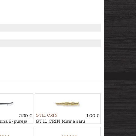
2.50 €
STIL CRIN
1.00 €
iņa 2-pusēja
STIL CRIN Misiņa saru
birstīte kal. 6,5mm