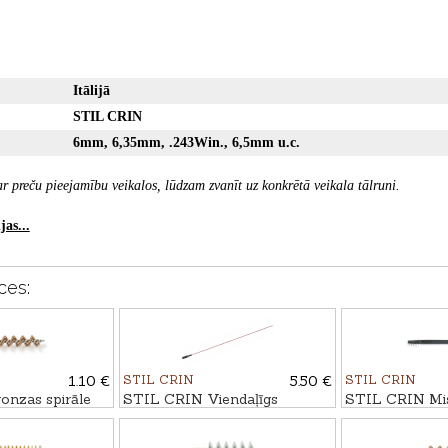
Itālijā
STIL CRIN
6mm, 6,35mm, .243Win., 6,5mm u.c.
r preču pieejamību veikalos, lūdzam zvanīt uz konkrētā veikala tālruni.
as...
ces:
1.10 €
STIL CRIN
5.50 €
STIL CRIN
nzas spirāle
STIL CRIN Viendaļīgs
STIL CRIN Mis
plastmasas tīrāmais kāts
birstīte
Ø7mm