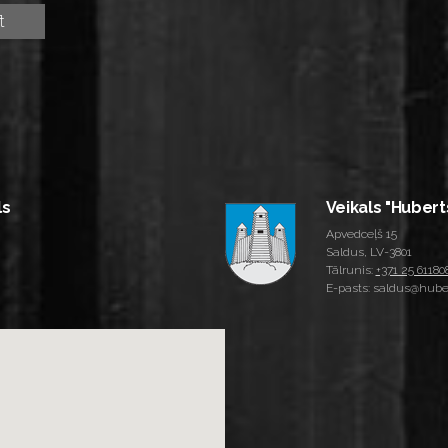
ls
Veikals "Hubert
Apvedceļš 15
Saldus, LV-3801
Tālrunis:
+371 25 61180
E-pasts: saldus@huber