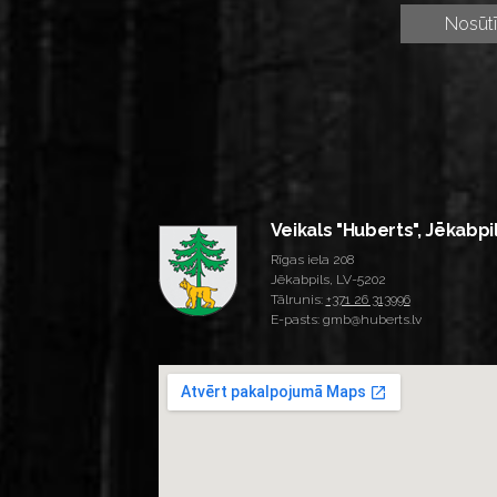
Veikals "Huberts", Jēkabpi
Rīgas iela 208
Jēkabpils, LV-5202
Tālrunis:
+371 26 313996
E-pasts: gmb@huberts.lv