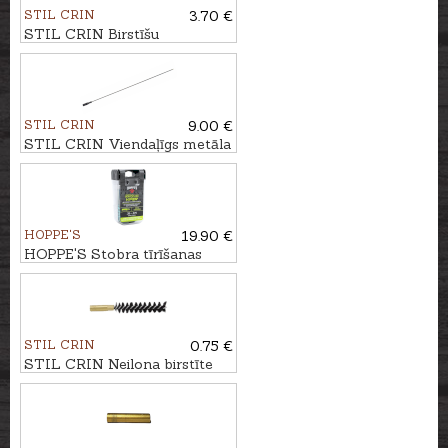
STIL CRIN
3.70 €
STIL CRIN Birstīšu
komplekts kal. 6mm
STIL CRIN
9.00 €
STIL CRIN Viendaļīgs metāla
tīrāmais kāts karabīnei/bisei
Ø6mm
HOPPE'S
19.90 €
HOPPE'S Stobra tīrīšanas
šņore BORESNAKE VIPER
kal. .35
STIL CRIN
0.75 €
STIL CRIN Neilona birstīte
kal. 6mm