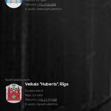
Saldus, LV-3801
Tālrunis:
+371 25 611808
E-pasts: saldus@huberts.lv
Skatīt lielāku karti
Veikals "Huberts", Rīga
Durbes iela 8
Rīga, LV-1007
Tālrunis:
+371 27 773328
E-pasts: riga@huberts.lv