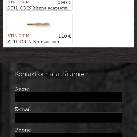
STIL CRIN
0.90 €
STIL CRIN Misiņa adapteris,
iekšējā vītne, M5-1/8
STIL CRIN
1.10 €
STIL CRIN Bronzas saru
birstīte kal. 9mm
Kontaktforma jautājumiem:
Name
E-mail
Phone