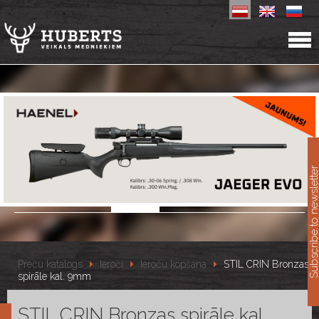
11
Subscribe to newslet
Preču katalogs
Ieroči
Ieroču kopšana
STIL CRIN Bronzas
spirāle kal. 9mm
STIL CRIN Bronzas spirāle kal.