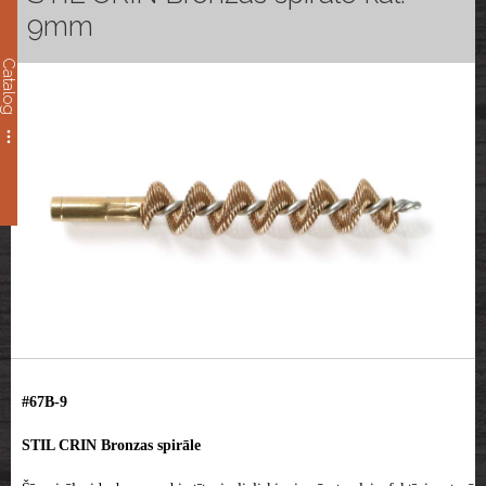
9mm
Catalog
#67B-9
STIL CRIN Bronzas spirāle