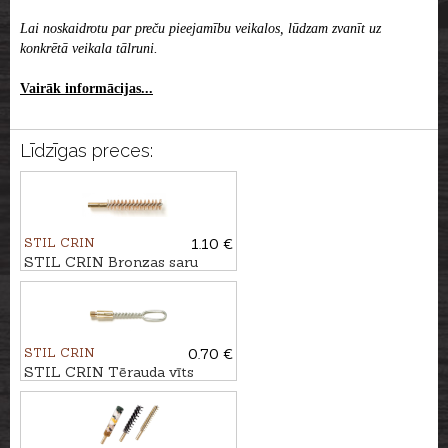
Lai noskaidrotu par preču pieejamību veikalos, lūdzam zvanīt uz
konkrētā veikala tālruni.
Vairāk informācijas...
Līdzīgas preces:
STIL CRIN
1.10 €
STIL CRIN Bronzas saru
birstīte kal. 6,5mm
STIL CRIN
0.70 €
STIL CRIN Tērauda vīts
adapteris bisei ar cilpiņu