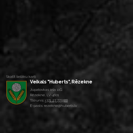
Skatīt lielāku karti
Veikals "Huberts", Rēzekne
Jupatovkas iela 11G
Rēzekne, LV-4601
Tālrunis:
+371 27 773388
E-pasts: rezekne@huberts.lv