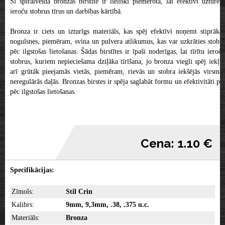
Šī spirālveida bronzas birstīte ir lieliski piemērota, lai efektīvi uzturētu
ieroču stobrus tīrus un darbības kārtībā.
Bronza ir ciets un izturīgs materiāls, kas spēj efektīvi noņemt stiprākas
nogulsnes, piemēram, svina un pulvera atlikumus, kas var uzkrāties stobrā
pēc ilgstošas lietošanas. Šādas birstītes ir īpaši noderīgas, lai tīrītu ieroču
stobrus, kuriem nepieciešama dziļāka tīrīšana, jo bronza viegli spēj iekļūt
arī grūtāk pieejamās vietās, piemēram, rievās un stobra iekšējās virsmas
neregulārās daļās. Bronzas birstes ir spēja saglabāt formu un efektivitāti pat
pēc ilgstošas lietošanas.
Cena: 1.10 €
Specifikācijas:
Zīmols:
Stil Crin
Kalibrs:
9mm, 9,3mm, .38, .375 u.c.
Materiāls:
Bronza