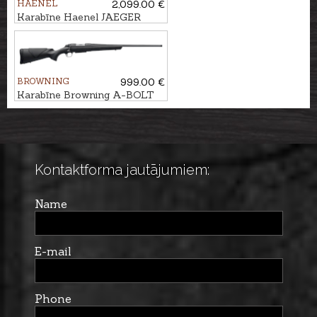
HAENEL
2,099.00 €
Karabīne Haenel JAEGER
NXT DS kal. .30-06 M15x1
BROWNING
999.00 €
Karabīne Browning A-BOLT
3+ Composite kal.
.300Win.Mag. M14x1
Kontaktforma jautājumiem:
Name
E-mail
Phone