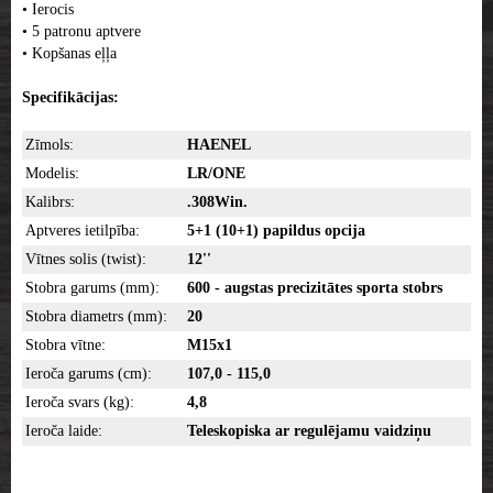
• Ierocis
• 5 patronu aptvere
• Kopšanas eļļa
Specifikācijas:
Zīmols:
HAENEL
Modelis:
LR/ONE
Kalibrs:
.308Win.
Aptveres ietilpība:
5+1 (10+1) papildus opcija
Vītnes solis (twist):
12''
Stobra garums (mm):
600 - augstas precizitātes sporta stobrs
Stobra diametrs (mm):
20
Stobra vītne:
M15x1
Ieroča garums (cm):
107,0 - 115,0
Ieroča svars (kg):
4,8
Ieroča laide:
Teleskopiska ar regulējamu vaidziņu