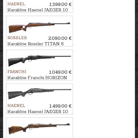
HAENEL
1,399.00 €
Karabīne Haenel JAEGER 10
Standard kal. .308Win. M15x1
ROSSLER
2,090.00 €
Karabīne Rossler TITAN 6
Luxury Thumbhole kal.
.308Win. M14x1
FRANCHI
1,049.00 €
Karabīne Franchi HORIZON
Black Synt kal. .30-06 M14x1
HAENEL
1,499.00 €
Karabīne Haenel JAEGER 10
Varmint kal. .223Rem. M15x1