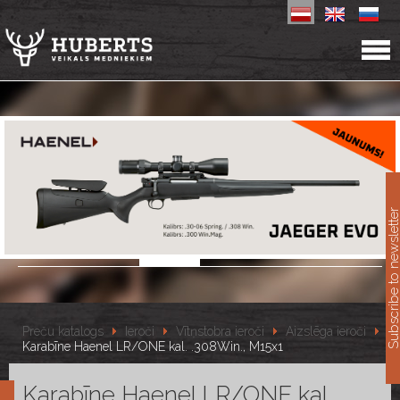
11
Subscribe to newslet
Preču katalogs
Ieroči
Vītņstobra ieroči
Aizslēga ieroči
Karabīne Haenel LR/ONE kal. .308Win., M15x1
Karabīne Haenel LR/ONE kal.