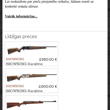
Lai noskaidrotu par preču pieejamību veikalos, lūdzam zvanīt uz
konkrētā veikala tālruni.
Vairāk informācijas...
Līdzīgas preces:
BROWNING
2,560.00 €
BROWNING Karabīne
MARAL 4X Hunter Bavarian
3GR kal. .30-06 M14x1
BROWNING
2,900.00 €
BROWNING Karabīne
MARAL 4X Ultimate Pistol
Wood Gr.3, kal. .30-06 M14x1