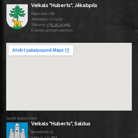
Veikals "Huberts", Jēkabpils
Rīgas iela 208
Jēkabpils, LV-5202
Tālrunis:
+371 26 313996
E-pasts: gmb@huberts.lv
Skatīt lielāku karti
Veikals "Huberts", Saldus
Apvedceļš 15
Saldus, LV-3801