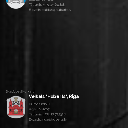
Tālrunis:
+371 25 611808
E-pasts: saldus@huberts.lv
Skatīt lielāku karti
Veikals "Huberts", Rīga
Durbes iela 8
Rīga, LV-1007
Tālrunis:
+371 27 773328
E-pasts: riga@huberts.lv