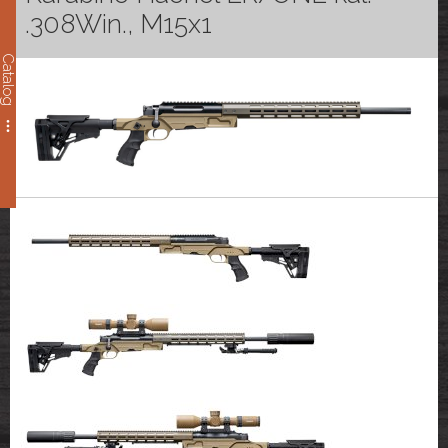
.308Win., M15x1
Catalog