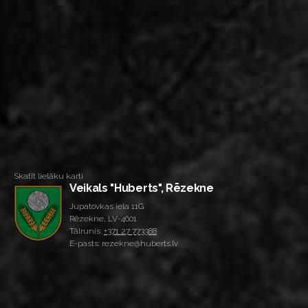
Skatīt lielāku karti
Veikals "Huberts", Rēzekne
Jupatovkas iela 11G
Rēzekne, LV-4601
Tālrunis:
+371 27 773388
E-pasts: rezekne@huberts.lv