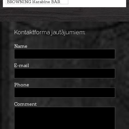
BROWNING Karabīne BAR
4X Platinum Pistol 3GR kal.
.30-06 M14x1
Kontaktforma jautājumiem:
Name
E-mail
Phone
Comment