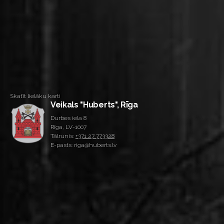
Skatīt lielāku karti
Veikals "Huberts", Rīga
Durbes iela 8
Rīga, LV-1007
Tālrunis:
+371 27 773328
E-pasts: riga@huberts.lv