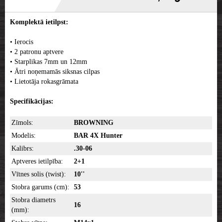
Komplektā ietilpst:
• Ierocis
• 2 patronu aptvere
• Starplikas 7mm un 12mm
• Ātri noņemamās siksnas cilpas
• Lietotāja rokasgrāmata
Specifikācijas:
Zīmols:
BROWNING
Modelis:
BAR 4X Hunter
Kalibrs:
.30-06
Aptveres ietilpība:
2+1
Vītnes solis (twist):
10''
Stobra garums (cm):
53
Stobra diametrs
16
(mm):