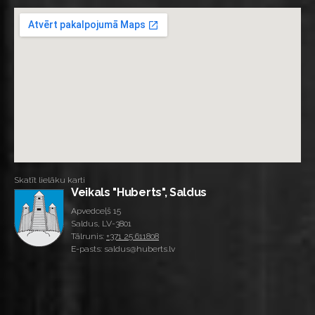
Skatīt lielāku karti
Veikals "Huberts", Saldus
Apvedceļš 15
Saldus, LV-3801
Tālrunis:
+371 25 611808
E-pasts: saldus@huberts.lv