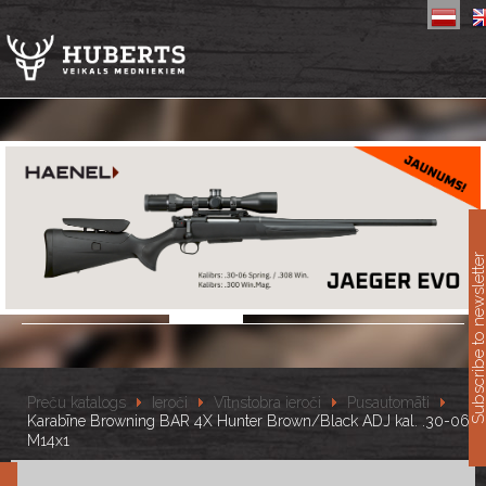
11
Subscribe to newslet
Preču katalogs
Ieroči
Vītņstobra ieroči
Pusautomāti
Karabīne Browning BAR 4X Hunter Brown/Black ADJ kal. .30-06
M14x1