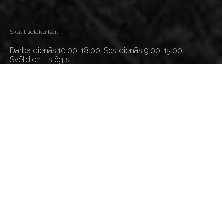
Skatīt lielāku karti
Darba dienās 10:00-18:00, Sestdienās 9:00-15:00,
Svētdien - slēgts