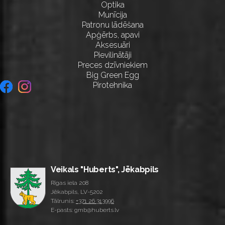
Optika
Munīcija
Patronu lādēšana
Apģērbs, apavi
Aksesuāri
Pievilinātāji
Preces dzīvniekiem
Big Green Egg
Pirotehnika
Veikals "Huberts", Jēkabpils
Rīgas iela 208
Jēkabpils, LV-5202
Tālrunis:
+371 26 313996
E-pasts: gmb@huberts.lv