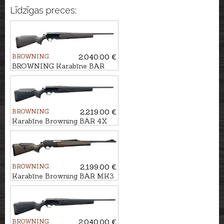
Līdzīgas preces:
BROWNING
2,040.00 €
BROWNING Karabīne BAR
4X Hunter Brown/Black kal.
.30-06 M14x1
BROWNING
2,219.00 €
Karabīne Browning BAR 4X
Hunter Black ADJ kal. .30-06
M14x1
BROWNING
2,199.00 €
Karabīne Browning BAR MK3
Composite Brown ADJ kal.
9.3x62 M15x1
BROWNING
2,040.00 €