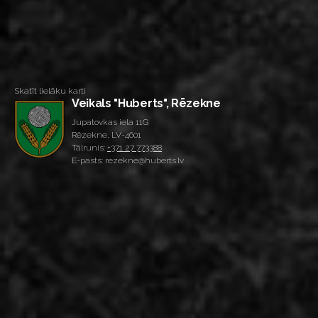
Skatīt lielāku karti
Veikals "Huberts", Rēzekne
Jupatovkas iela 11G
Rēzekne, LV-4601
Tālrunis:
+371 27 773388
E-pasts: rezekne@huberts.lv