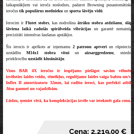
laikapstākļiem vai ieroča noslodzes, padarot Browning pusautomātiskos
ieročus
tik populārus mednieku
un
sporta šāvēju vidū
.
Ierocim ir
Flutet stobrs
, kas nodrošina
ātrāku stobra atdzišanu
,
slāpē
šāviena laikā radušās spirālveida vibrācijas
un garantē nemainīg
precizitāti intensīvas šaušanas apstākļos.
Šis ierocis ir aprīkots ar izņemamu
2 patronu aptveri
un rūpniecisk
uzstādītu
M14x1 stobra vītni
un
aizsarggredzenu
, sniedzo
priekšrocību
uzstādīt klusinātāju
.
Visus BAR 4X ieročus ir iespējams pielāgot savām vēlmēm,
izvēloties laides veidu, tēmēkļus, regulējamo laides vaiga balstu un/vai
Inflex II amortizatoru 32mm, lai radītu ieroci, kas perfekti atbilst
Jūsu gaumei un vajadzībām.
Lūdzu, ņemiet vērā, ka komplektācijas izvēle var ietekmēt gala cenu.
Cena: 2,219.00 €