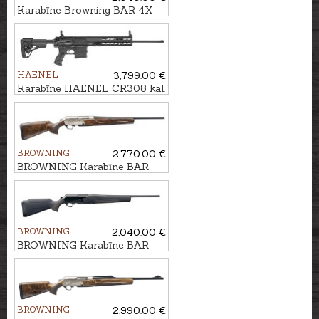
Karabīne Browning BAR 4X
Hunter Black kal. .30-06
M14x1
HAENEL
3,799.00 €
Karabīne HAENEL CR308 kal.
.308Win. 510mm ar Match
trigger
BROWNING
2,770.00 €
BROWNING Karabīne BAR
4X Ultimate Bavarian 3GR
kal. 30-06 M14x1
BROWNING
2,040.00 €
BROWNING Karabīne BAR
4X Hunter Black/Brown kal.
.30-06 M14x1
BROWNING
2,990.00 €