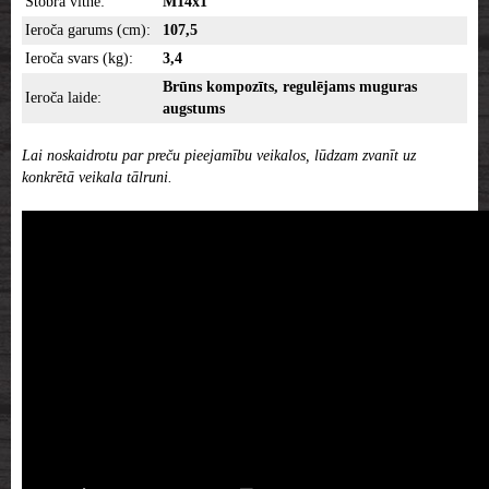
Stobra vītne:
M14x1
Ieroča garums (cm):
107,5
Ieroča svars (kg):
3,4
Brūns kompozīts, regulējams muguras
Ieroča laide:
augstums
Lai noskaidrotu par preču pieejamību veikalos, lūdzam zvanīt uz
konkrētā veikala tālruni.