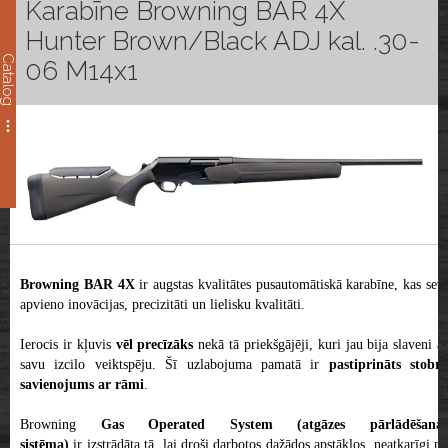
Karabīne Browning BAR 4X
Hunter Brown/Black ADJ kal. .30-
Catalog
06 M14x1
Browning BAR 4X
ir augstas kvalitātes pusautomātiskā karabīne, kas sev
apvieno inovācijas, precizitāti un lielisku kvalitāti.
Ierocis ir kļuvis
vēl precīzāks
nekā tā priekšgājēji, kuri jau bija slaveni a
savu izcilo veiktspēju. Šī uzlabojuma pamatā ir
pastiprināts stobra
savienojums ar rāmi
.
Browning
Gas Operated System (atgāzes pārlādēšana
sistēma)
ir izstrādāta tā, lai droši darbotos dažādos apstākļos, neatkarīgi n