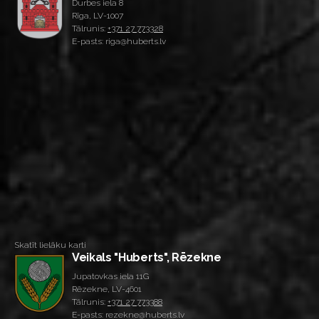
Durbes iela 8
Rīga, LV-1007
Tālrunis:
+371 27 773328
E-pasts: riga@huberts.lv
Skatīt lielāku karti
Veikals "Huberts", Rēzekne
Jupatovkas iela 11G
Rēzekne, LV-4601
Tālrunis:
+371 27 773388
E-pasts: rezekne@huberts.lv