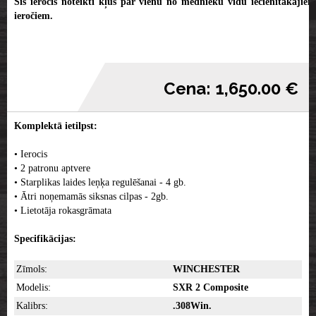
Šis ierocis noteikti kļūs par vienu no mednieku vidū iecienītākajiem
ieročiem.
Cena: 1,650.00 €
Komplektā ietilpst:
• Ierocis
• 2 patronu aptvere
• Starplikas laides leņķa regulēšanai - 4 gb.
• Ātri noņemamās siksnas cilpas - 2gb.
• Lietotāja rokasgrāmata
Specifikācijas:
Zīmols:
WINCHESTER
Modelis:
SXR 2 Composite
Kalibrs:
.308Win.