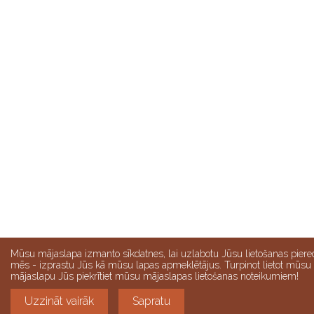
Mūsu mājaslapa izmanto sīkdatnes, lai uzlabotu Jūsu lietošanas piere
mēs - izprastu Jūs kā mūsu lapas apmeklētājus. Turpinot lietot mūsu
mājaslapu Jūs piekrītiet mūsu mājaslapas lietošanas noteikumiem!
Uzzināt vairāk
Sapratu