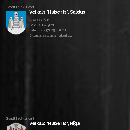
Skatīt lielāku karti
Veikals "Huberts", Saldus
Apvedceļš 15
Saldus, LV-3801
Tālrunis:
+371 25 611808
E-pasts: saldus@huberts.lv
Skatīt lielāku karti
Veikals "Huberts", Rīga