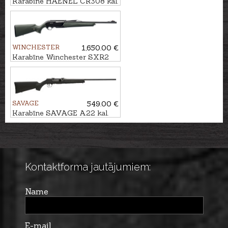
Karabīne HAENEL CR308 kal.
.308Win. 510mm ar Match
trigger
WINCHESTER
1,650.00 €
Karabīne Winchester SXR2
Stealth Threaded kal.
.308Win. M14x1
SAVAGE
549.00 €
Karabīne SAVAGE A22 kal.
.22LR
Kontaktforma jautājumiem:
Name
E-mail