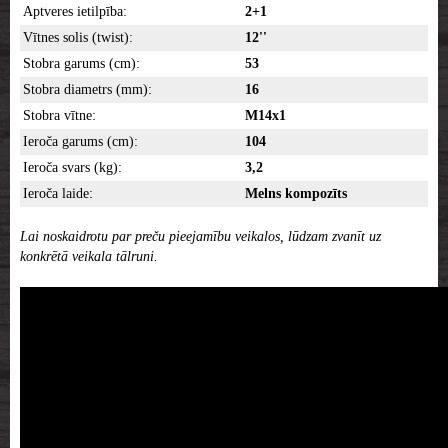
Aptveres ietilpība:
2+1
Vītnes solis (twist):
12''
Stobra garums (cm):
53
Stobra diametrs (mm):
16
Stobra vītne:
M14x1
Ieroča garums (cm):
104
Ieroča svars (kg):
3,2
Ieroča laide:
Melns kompozīts
Lai noskaidrotu par preču pieejamību veikalos, lūdzam zvanīt uz
konkrētā veikala tālruni.