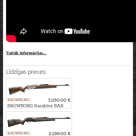
Vairāk informācijas...
Līdzīgas preces:
BROWNING
3,050.00 €
BROWNING Karabīne BAR
4X Platinum Bavarian 3GR
kal. .30-06 M14x1
BROWNING
2,199.00 €