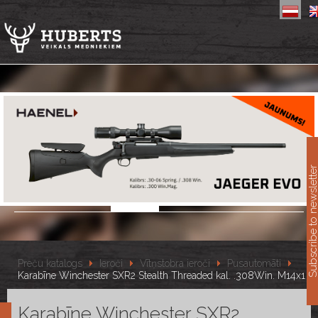
11
Subscribe to newslet
Preču katalogs
Ieroči
Vītņstobra ieroči
Pusautomāti
Karabīne Winchester SXR2 Stealth Threaded kal. .308Win. M14x1
Karabīne Winchester SXR2