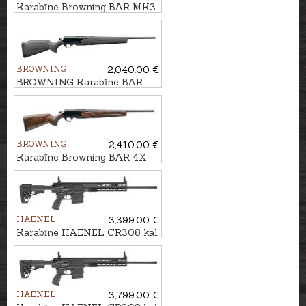
Karabīne Browning BAR MK3
Composite Brown ADJ kal.
9.3x62 M15x1
BROWNING
2,040.00 €
BROWNING Karabīne BAR
4X Hunter Brown/Black kal.
.30-06 M14x1
BROWNING
2,410.00 €
Karabīne Browning BAR 4X
Hunter Bavarian GR3 kal. .30-
06 M14x1
HAENEL
3,399.00 €
Karabīne HAENEL CR308 kal.
.308Win. 420mm
HAENEL
3,799.00 €