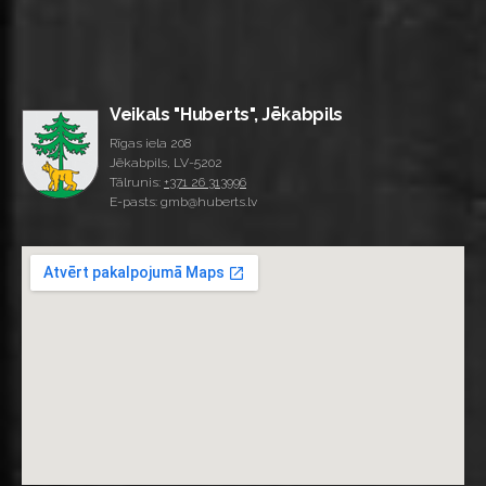
Veikals "Huberts", Jēkabpils
Rīgas iela 208
Jēkabpils, LV-5202
Tālrunis:
+371 26 313996
E-pasts: gmb@huberts.lv