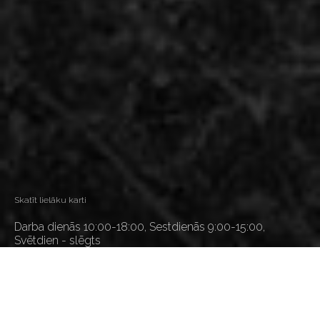
Skatīt lielāku karti
Darba dienās 10:00-18:00, Sestdienās 9:00-15:00,
Svētdien - slēgts