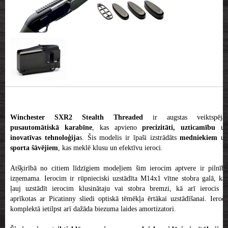
Winchester SXR2 Stealth Threaded
ir augstas veiktspējas
pusautomātiskā karabīne
, kas apvieno
precizitāti, uzticamību
u
inovatīvas tehnoloģija
s. Šis modelis ir īpaši izstrādāts
medniekiem
un
sporta šāvējiem
, kas meklē klusu un efektīvu ieroci.
Atšķirībā no citiem līdzīgiem modeļiem šim ierocim aptvere ir pilnībā
izņemama. Ierocim ir rūpnieciski uzstādīta M14x1 vītne stobra galā, kas
ļauj uzstādīt ierocim klusinātaju vai stobra bremzi, kā arī ierocis ir
aprīkotas ar Picatinny sliedi optiskā tēmēkļa ērtākai uzstādīšanai. Ieroča
komplektā ietilpst arī dažāda biezuma laides amortizatori.