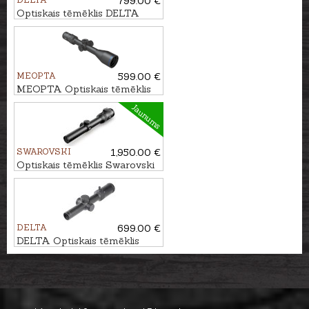
799.00 €
Optiskais tēmēklis DELTA
Titanium HD 2.5-15x56 SF -
4A SB
MEOPTA
599.00 €
MEOPTA Optiskais tēmēklis
MeoHunter R5 3-15x50 FFP
Jaunums
RD #BDC 3
SWAROVSKI
1,950.00 €
Optiskais tēmēklis Swarovski
Z6i 1-6x24 L 4A-I
DELTA
699.00 €
DELTA Optiskais tēmēklis
Stryker HD 1-6x24 DSMR