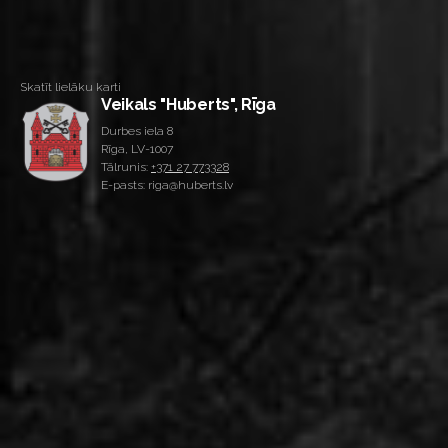
Skatīt lielāku karti
Veikals "Huberts", Rīga
Durbes iela 8
Rīga, LV-1007
Tālrunis:
+371 27 773328
E-pasts: riga@huberts.lv