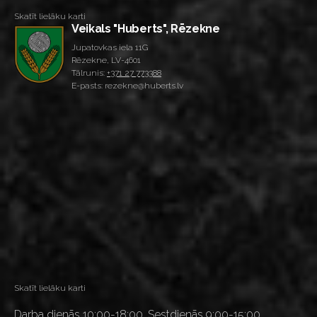
Skatīt lielāku karti
Veikals "Huberts", Rēzekne
Jupatovkas iela 11G
Rēzekne, LV-4601
Tālrunis:
+371 27 773388
E-pasts: rezekne@huberts.lv
Skatīt lielāku karti
Darba dienās 10:00-18:00, Sestdienās 9:00-15:00,