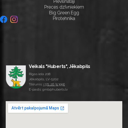
Pievilinātāji
Preces dzīvniekiem
Big Green Egg
Pirotehnika
Veikals "Huberts", Jēkabpils
Rīgas iela 208
Jēkabpils, LV-5202
Tālrunis:
+371 26 313996
E-pasts: gmb@huberts.lv