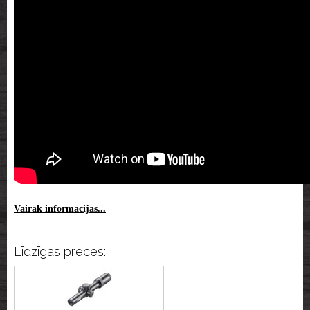
Vairāk informācijas...
Līdzīgas preces: