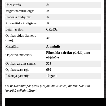
Ūdensdrošs:
Jā
Miglas necaurlaidīgs:
Jā
Slāpekļa pildījums:
Jā
Automātiska izslēgšana:
Jā
Baterijas tips:
CR2032
Optikas vidus diametrs
30
(mm):
Materiāls:
Alumīnijs
Pilnstikla vairāku pārklājumu
Objektīva materiāls:
objektīvs
Optikas garums (mm):
359
Optikas svars (g):
680
Ražotāja garantija:
10 gadi
Lai noskaidrotu par preču pieejamību veikalos, lūdzam zvanīt uz
konkrētā veikala tālruni.