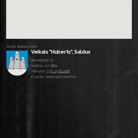
Skatīt lielāku karti
Veikals "Huberts", Saldus
Apvedceļš 15
Saldus, LV-3801
Tālrunis:
+371 25 611808
E-pasts: saldus@huberts.lv