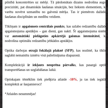
pilnībā koncentrēties uz mērķi. Tā pārdomātais dizains nodrošina augstu
precizitāti, pat dinamiskās šaušanas situācijās, bez liekiem elementiem, kas
varētu novērst uzmanību no galvenā mērķa. Tas ir piemērots dažādām
šaušanas disciplīnām un medību veidiem.
Tīkliņam ir
apgaismots centrālais punkts
, kas uzlabo redzamību dažādos
apgaismojuma apstākļos – gan dienā, gan naktī. Šī apgaismojuma sistēma
var
automātiski pielāgoties apkārtējā gaismas intensitātei
, ka
nodrošina optimālu redzamību jebkādos apstākļos.
Optika darbojas
otrajā fokālajā plaknē (SFP)
, kas nozīmē, ka tīkliņ
saglabā nemainītu izmēru visā palielinājuma diapazonā.
Komplektācijā
ir iekļauts neoprēna pārvalks
, kas pasargā optik
transportēšanas un uzglabāšanas laikā.
Optiskajam tēmēklim tiek piešķirta atlaide
-10%
, ja tas tiek iegādāt
komplektā ar šaujamieroci!
*Atlaides nesummējas!