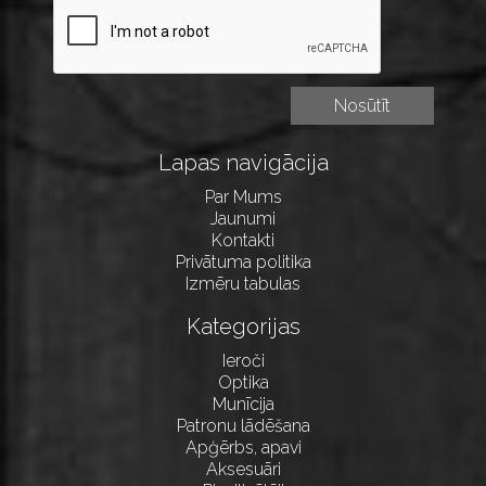
Lapas navigācija
Par Mums
Jaunumi
Kontakti
Privātuma politika
Izmēru tabulas
Kategorijas
Ieroči
Optika
Munīcija
Patronu lādēšana
Apģērbs, apavi
Aksesuāri