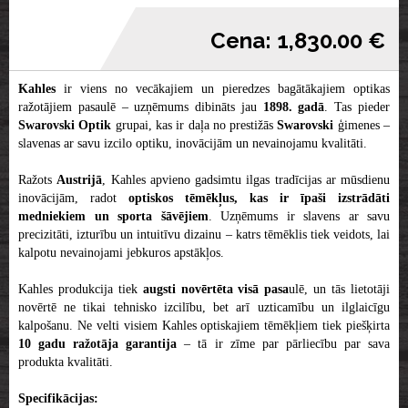
Cena: 1,830.00 €
Kahles
ir viens no vecākajiem un pieredzes bagātākajiem optikas
ražotājiem pasaulē – uzņēmums dibināts jau
1898. gadā
. Tas pieder
Swarovski
Optik
grupai, kas ir daļa no prestižās
Swarovski
ģimenes –
slavenas ar savu izcilo optiku, inovācijām un nevainojamu kvalitāti.
Ražots
Austrijā
, Kahles apvieno gadsimtu ilgas tradīcijas ar mūsdienu
inovācijām, radot
optiskos tēmēkļus, kas ir īpaši izstrādāti
medniekiem un sporta šāvējiem
. Uzņēmums ir slavens ar savu
precizitāti, izturību un intuitīvu dizainu – katrs tēmēklis tiek veidots, lai
kalpotu nevainojami jebkuros apstākļos.
Kahles produkcija tiek
augsti novērtēta visā pasa
ulē, un tās lietotāji
novērtē ne tikai tehnisko izcilību, bet arī uzticamību un ilglaicīgu
kalpošanu. Ne velti visiem Kahles optiskajiem tēmēkļiem tiek piešķirta
10 gadu ražotāja garantija
– tā ir zīme par pārliecību par sava
produkta kvalitāti.
Specifikācijas: