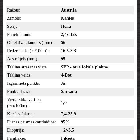
Ražots:
Austrijā
Zīmols:
Kahles
Sērija:
Helia
Palielinājums:
2,4x-12x
Objektīva diametrs (mm):
56
Redzeslauks (m/100m):
16,5-3,3
Acs reljefs (mm):
95
Tīkliņa atrašanas vieta:
SFP - otra fokālā plakne
Tīkliņa veids:
4-Dot
Izgaismots punkts:
Jā
Punkta krāsa:
Sarkana
Viena klika vērtība
1,0
(cm/100m):
Krēslas faktors:
7,4-25,9
Dienas gaismas caurlaidība:
95%
Dioptrija:
+2/-3,5
Parallakse:
Fiksēta