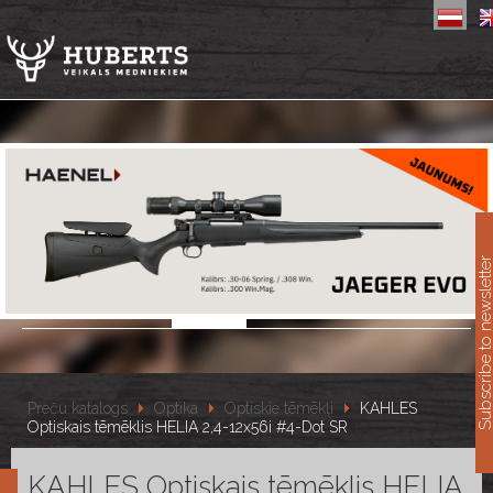
11
Subscribe to newslet
Preču katalogs
Optika
Optiskie tēmēkļi
KAHLES
Optiskais tēmēklis HELIA 2,4-12x56i #4-Dot SR
KAHLES Optiskais tēmēklis HELIA