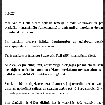
#10627
Visi
Kahles
Helia
sērijas optiskie tēmēkļi ir radīti ar uzsvaru uz paš
svarīgāko –
maksimālu funkcionalitāti, uzticamību, lietošanas ērtum
un estētisku dizainu.
Šis tēmēklis piedāvā lielisku
daudzpusību
un
uzlabotu optisko
veiktspēju
dažādos medību apstākļos.
Tas ir aprīkots ar integrētu
Swarovski Rail (SR)
stiprināšanas sliedi.
Ar
2,4x-12x palielinājumu
, optika viegli
pielāgojās jebkādiem šaušana
apstākļiem
, nodrošinot
ātru
un
efektīvu mērķēšanu
tuvos attālumos
un
lielisku precizitāti tālu mērķu sasniegšanai.
Savukārt,
56mm objektīvās lēcas diametrs
ļauj tēmēklim uzņemt vairāk
gaismas, nodrošinot
spilgtu
un
skaidru attēlu
pat vājā apgaismojumā, ka
ir ideāli piemērots medībām krēslā vai rītausmā.
Šim tēmēklim ir
4-Dot tīkliņš
, kas ir vienkāršs, taču efektīvs, ļaujo