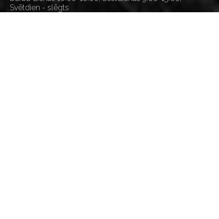
Svētdien - slēgts