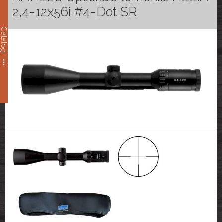
2,4-12x56i #4-Dot SR
Catalog