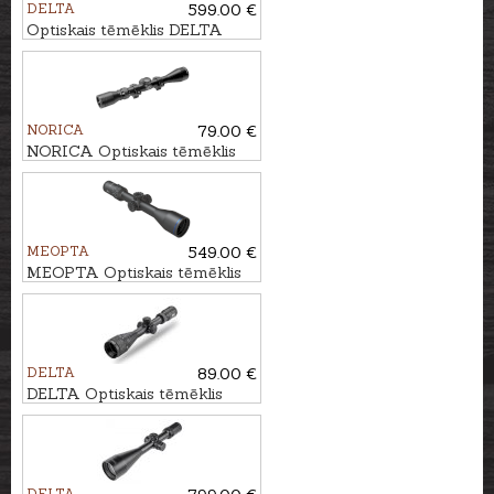
DELTA
599.00 €
Optiskais tēmēklis DELTA
Titanium HD 1-6x24 4A S
NORICA
79.00 €
NORICA Optiskais tēmēklis
3-9x40 4 Plex ar
stiprinājumiem
MEOPTA
549.00 €
MEOPTA Optiskais tēmēklis
MeoHunter R5 3-15x50 SFP
RD #BDC 3
DELTA
89.00 €
DELTA Optiskais tēmēklis
Entry 3-9x40 AO IR
DELTA